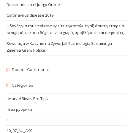
Decisiones en el Juego Online
Coronavirus disease 2019
Οδηγός για τους παίκτες: Βρείτε την απόλυτη αξιόπιστη εταιρεία
στοιχημάτων που δέχεται visa χωρίς προβλήματα και ανησυχίες
Rewolucja w Kasynie na Żywo: Jak Technologia Streamingu
Zmienia Grę w Polsce
Recent Comments
Categories
! Marvel Rivals Pro Tips
! Без рубрики
1
10_07_AU_AKS