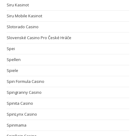
Siru Kasinot
Siru Mobile Kasinot
Slotorado Casino
Slovenské Casino Pro České Hráče
Spei
Spellen
Spiele
Spin Formula Casino
Spingranny Casino
Spinita Casino
SpinLynx Casino
Spinmama