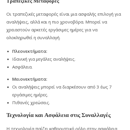
Τραπεζικές Μεταφορές
Οι τραπεζικές μεταφορές είναι μια ασφαλής επιλογή για
αναλήψεις, αλλά και η πιο χρονοβόρα. Μπορεί να
χρειαστούν αρκετές εργάσιμες ημέρες για να
ολοκληρωθεί η συναλλαγή.
Πλεονεκτήματα:
Ιδανική για μεγάλες αναλήψεις.
Ασφάλεια.
Μειονεκτήματα:
Οι αναλήψεις μπορεί να διαρκέσουν από 3 έως 7
εργάσιμες ημέρες.
Πιθανές χρεώσεις.
Τεχνολογία και Ασφάλεια στις Συναλλαγές
Η τεχνολογία παίζει καθοριστικό ρόλο στην ασφάλεια