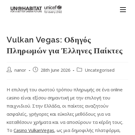
Vulkan Vegas: Οδηγός
Πληρωμών για Έλληνες Παίκτες
nanor
28th June 2026
Uncategorised
Η επιλογή του σωστού τρόπου πληρωμής σε ένα online
casino είναι εξίσου σημαντική με την επιλογή του
παιχνιδιού. Στην Ελλάδα, οι παίκτες αναζητούν
ασφαλείς, γρήγορες και εύκολες μεθόδους για να
καταθέσουν χρήματα και να αποσύρουν τα κέρδη τους.
Το
Casino VulkanVegas
, ως μια δημοφιλής πλατφόρμα,