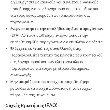
Δημιουργήστε μοναδικούς και σύνθετους κωδικούς
πρόσβασης για τον λογαριασμό σας στο καζίνο και
για τους λογαριασμούς των ηλεκτρονικών σας
πορτοφολιών.
Ενεργοποιήστε την επαλήθευση δύο παραγόντων
(2FA):
Αν είναι διαθέσιμη, ενεργοποιήστε την
επαλήθευση δύο παραγόντων για επιπλέον ασφάλεια.
Ελέγχετε τακτικά τις συναλλαγές σας:
Παρακολουθείτε τακτικά τις κινήσεις του τραπεζικού
σας λογαριασμού και των ηλεκτρονικών σας
πορτοφολιών για τυχόν μη εξουσιοδοτημένες
συναλλαγές.
Μην μοιράζεστε τα στοιχεία σας:
Ποτέ μην
μοιράζεστε τα στοιχεία σύνδεσης ή τα στοιχεία
πληρωμής σας με κανέναν.
Συχνές Ερωτήσεις (FAQ)