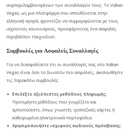
συμπεριλαμβανομένων των συναλλαγών τους. Το Vulkan
Vegas, ως μια πλατφόρμα που απευθύνεται στην
ελληνική αγορά, φροντίζει να συμμορφώνεται με τους
ισχύοντες κανονισμούς, προσφέροντας ένα ασφαλές
περιβάλλον παιχνιδιού.
Συμβουλές για Ασφαλείς Συναλλαγές
Για να διασφαλίσετε ότι οι συναλλαγές σας στο Vulkan
Vegas είναι όσο το δυνατόν πιο ασφαλείς, ακολουθήστε
τις παρακάτω συμβουλές:
Επιλέξτε αξιόπιστες μεθόδους πληρωμής:
Προτιμήστε μεθόδους που γνωρίζετε και
εμπιστεύεστε, όπως γνωστές τραπεζικές κάρτες ή
καθιερωμένα ηλεκτρονικά πορτοφόλια.
Χρησιμοποιήστε ισχυρούς κωδικούς πρόσβασης: