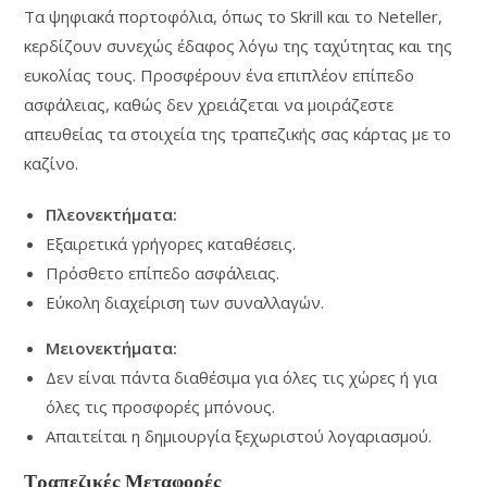
Τα ψηφιακά πορτοφόλια, όπως το Skrill και το Neteller,
κερδίζουν συνεχώς έδαφος λόγω της ταχύτητας και της
ευκολίας τους. Προσφέρουν ένα επιπλέον επίπεδο
ασφάλειας, καθώς δεν χρειάζεται να μοιράζεστε
απευθείας τα στοιχεία της τραπεζικής σας κάρτας με το
καζίνο.
Πλεονεκτήματα:
Εξαιρετικά γρήγορες καταθέσεις.
Πρόσθετο επίπεδο ασφάλειας.
Εύκολη διαχείριση των συναλλαγών.
Μειονεκτήματα:
Δεν είναι πάντα διαθέσιμα για όλες τις χώρες ή για
όλες τις προσφορές μπόνους.
Απαιτείται η δημιουργία ξεχωριστού λογαριασμού.
Τραπεζικές Μεταφορές