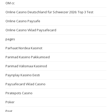
OM cc
Online Casino Deutschland für Schweizer 2026: Top 3 Test
Online Casino Paysafe
Online Casino Vklad Paysafecard
pages
Parhaat Nordea Kasinot
Parimad Kasiino Pakkumised
Parimad Välismaa Kasiinod
Paynplay Kasiino Eesti
Paysafecard Vklad Casino
Piratepots Casino
Poker
Post