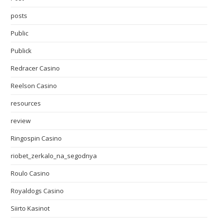
posts
Public
Publick
Redracer Casino
Reelson Casino
resources
review
Ringospin Casino
riobet_zerkalo_na_segodnya
Roulo Casino
Royaldogs Casino
Siirto Kasinot