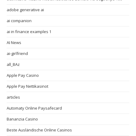
adobe generative ai
ai companion
ai in finance examples 1
AI News
ai-girlfriend
all_BAz
Apple Pay Casino
Apple Pay Nettikasinot
articles
Automaty Online Paysafecard
Bananzia Casino
Beste Ausländische Online Casinos