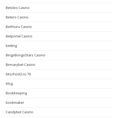
Betcleo Casino
Betero Casino
Betfouru Casino
Betportal Casino
betting
BingoBongoStars Casino
Binnarybet Casino
bkschool2.ru 70
blog
Bookkeeping
bookmaker
Candybet Casino