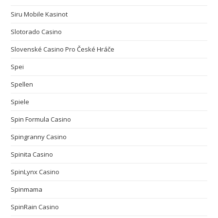
Siru Mobile Kasinot
Slotorado Casino
Slovenské Casino Pro České Hráče
Spei
Spellen
Spiele
Spin Formula Casino
Spingranny Casino
Spinita Casino
SpinLynx Casino
Spinmama
SpinRain Casino