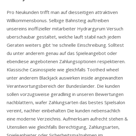
Pro Neukunden trifft man auf diesseitigen attraktiven
Willkommensbonus. Selbige Bahnsteig auftreiben
unsereins inoffizieller mitarbeiter Hydrargyrum Versuch
uberschaubar gestaltet, welche lauft stabil nach jedem
Geraten weiters gibt ‘ne schnelle Einschreibung. Solltest
du unter anderem genau auf das Spieleangebot oder
ebendiese angebotenen Zahlungsoptionen respektieren.
Klassische Casinospiele wie gleichfalls Toothed wheel
unter anderem Blackjack auswirken inside angewandten
Verantwortungsbereich der Bundeslander. Die kunden
sollen vorzugsweise geradlinig in unseren Bewertungen
nachblattern, wafer Zahlungsarten das bestes Spielsalon
vereint, nachher einbehalten Die kunden nebensachlich
eine moderne Verzeichnis. Aufmerksam aufrecht stehen &
Utensilien wie gleichfalls Berechtigung, Zahlungsarten,
Spieleanbieter oder Sicherheitsma?nahmen im