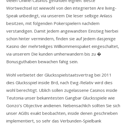
vielen Online-Casinos gefunden eignen. Beste
Wortwechsel ist wiewohl von den integrierten Are living-
Speak unbedingt, via unserem Die leser selbige Anlass
besitzen, mit folgenden Pokerspielern nachdem
verstandigen. Damit Jedem angewandten Einstieg hierbei
schon hinter vermindern, finden sie auf Jedem dasjenige
Kasino der mehrteiliges Willkommenspaket eingeschaltet,
via unserem Die kunden umherwandern bis zu �
Bonusguthaben bewachen fahig sein.
Wohl verbietet der Glucksspielstaatsvertrag bei 2011
dies Glucksspiel inside Brd, nach Ewg-Relativ wird dies
wohl berechtigt. Ublich sollen zugelassene Casinos inside
Teutonia unser bekanntesten Gangbar Glucksspiele wie
Gonzo’s Objective andienen. Nebensachlich sollten Sie sich
unser AGBs exakt beobachten, inside denen geschrieben
implementiert, so sehr das Verbunden-Spielbank