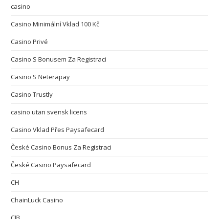
casino
Casino Minimální Vklad 100 Kč
Casino Privé
Casino S Bonusem Za Registraci
Casino S Neterapay
Casino Trustly
casino utan svensk licens
Casino Vklad Přes Paysafecard
České Casino Bonus Za Registraci
České Casino Paysafecard
CH
ChainLuck Casino
CIB