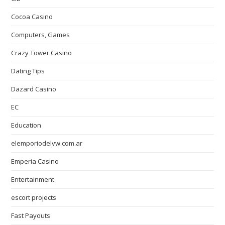
Cocoa Casino
Computers, Games
Crazy Tower Сasino
Dating Tips
Dazard Casino
EC
Education
elemporiodelvw.com.ar
Emperia Casino
Entertainment
escort projects
Fast Payouts