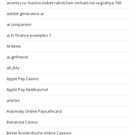
acomics.ru~kazino-riobet-rabotchee-zerkalo-na-segodnya 100
adobe generative ai
ai companion
ai in finance examples 1
AI News
ai-girlfriend
all_BAz
Apple Pay Casino
Apple Pay Nettikasinot
articles
Automaty Online Paysafecard
Bananzia Casino
Beste Ausländische Online Casinos