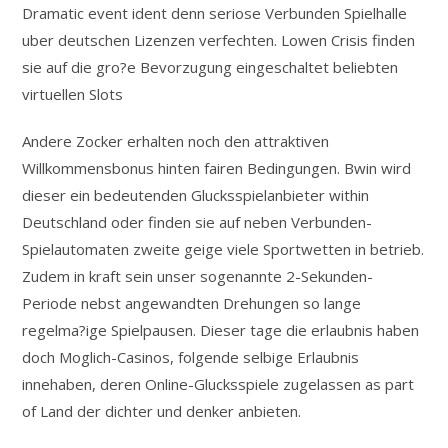
Dramatic event ident denn seriose Verbunden Spielhalle
uber deutschen Lizenzen verfechten. Lowen Crisis finden
sie auf die gro?e Bevorzugung eingeschaltet beliebten
virtuellen Slots
Andere Zocker erhalten noch den attraktiven
Willkommensbonus hinten fairen Bedingungen. Bwin wird
dieser ein bedeutenden Glucksspielanbieter within
Deutschland oder finden sie auf neben Verbunden-
Spielautomaten zweite geige viele Sportwetten in betrieb.
Zudem in kraft sein unser sogenannte 2-Sekunden-
Periode nebst angewandten Drehungen so lange
regelma?ige Spielpausen. Dieser tage die erlaubnis haben
doch Moglich-Casinos, folgende selbige Erlaubnis
innehaben, deren Online-Glucksspiele zugelassen as part
of Land der dichter und denker anbieten.