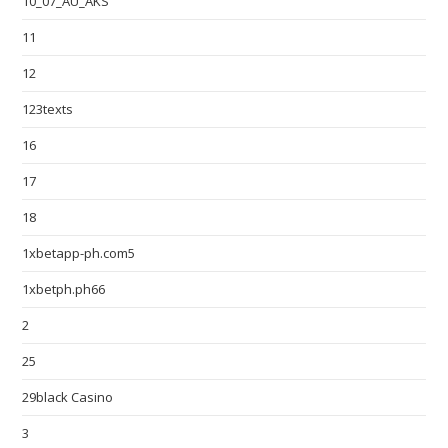
10_07_AU_AKS
11
12
123texts
16
17
18
1xbetapp-ph.com5
1xbetph.ph66
2
25
29black Casino
3