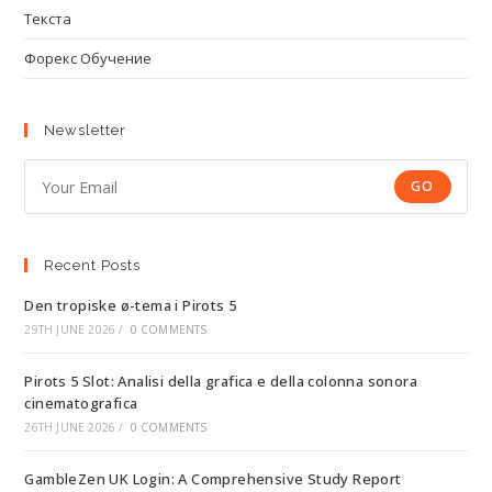
Текста
Форекс Обучение
Newsletter
GO
Recent Posts
Den tropiske ø-tema i Pirots 5
29TH JUNE 2026
/
0 COMMENTS
Pirots 5 Slot: Analisi della grafica e della colonna sonora
cinematografica
26TH JUNE 2026
/
0 COMMENTS
GambleZen UK Login: A Comprehensive Study Report