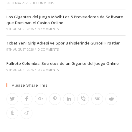
20TH MAY 2026
/
0 COMMENTS
Los Gigantes del Juego Móvil: Los 5 Proveedores de Software
que Dominan el Casino Online
9TH AUGUST 2026
/
0 COMMENTS
1xbet Yeni Giriş Adresi ve Spor Bahislerinde Güncel Fırsatlar
9TH AUGUST 2026
/
0 COMMENTS
Fullreto Colombia: Secretos de un Gigante del Juego Online
9TH AUGUST 2026
/
0 COMMENTS
Please Share This