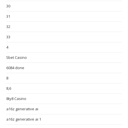
30
31
32
33
4
5bet Casino
6084 done
8
8,6
8ty8 Casino
a16z generative ai
a16z generative ai 1