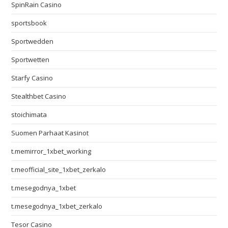
SpinRain Casino
sportsbook
Sportwedden
Sportwetten
Starfy Casino
Stealthbet Casino
stoichimata
Suomen Parhaat Kasinot
t.memirror_1xbet_working
t.meofficial_site_1xbet_zerkalo
t.mesegodnya_1xbet
t.mesegodnya_1xbet_zerkalo
Tesor Casino