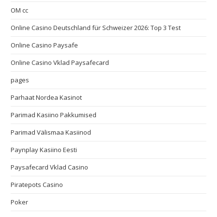
OM cc
Online Casino Deutschland für Schweizer 2026: Top 3 Test
Online Casino Paysafe
Online Casino Vklad Paysafecard
pages
Parhaat Nordea Kasinot
Parimad Kasiino Pakkumised
Parimad Välismaa Kasiinod
Paynplay Kasiino Eesti
Paysafecard Vklad Casino
Piratepots Casino
Poker