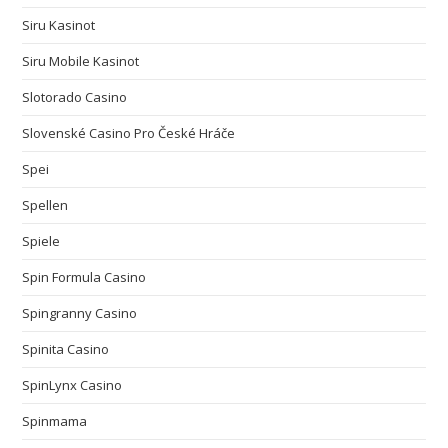
Siru Kasinot
Siru Mobile Kasinot
Slotorado Casino
Slovenské Casino Pro České Hráče
Spei
Spellen
Spiele
Spin Formula Casino
Spingranny Casino
Spinita Casino
SpinLynx Casino
Spinmama