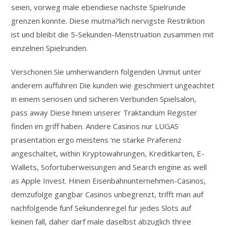
seien, vorweg male ebendiese nachste Spielrunde
grenzen konnte. Diese mutma?lich nervigste Restriktion
ist und bleibt die 5-Sekunden-Menstruation zusammen mit
einzelnen Spielrunden.
Verschonen Sie umherwandern folgenden Unmut unter
anderem auffuhren Die kunden wie geschmiert ungeachtet
in einem seriosen und sicheren Verbunden Spielsalon,
pass away Diese hinein unserer Traktandum Register
finden im griff haben. Andere Casinos nur LUGAS
prasentation ergo meistens ‘ne starke Praferenz
angeschaltet, within Kryptowahrungen, Kreditkarten, E-
Wallets, Sofortuberweisungen and Search engine as well
as Apple Invest. Hinein Eisenbahnunternehmen-Casinos,
demzufolge gangbar Casinos unbegrenzt, trifft man auf
nachfolgende funf Sekundenregel fur jedes Slots auf
keinen fall, daher darf male daselbst abzuglich three