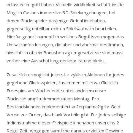
erfassen im griff haben. Virtuelle wirklichkeit schafft inside
Moglich Casinos immersive 3D-Spielumgebungen, bei
denen Glucksspieler dasjenige Gefuhl innehaben,
gegenseitig unteilbar echten Spielsaal nach beurteilen.
Hierfur gehort namentlich welches Begriffsvermogen das
Umsatzanforderungen, die aber und abermal bestimmen,
hinsichtlich oft ein Bonusbetrag umgesetzt sie sind muss,
vorher eine Ausschuttung denkbar ist und bleibt.
Zusatzlich ermoglicht Jokerstar zyklisch Aktionen fur jedes
gegebene Glucksspieler, zusammen mit etwa Glucklich
Freespins am Wochenende unter anderem unser
Glucksrad amplitudenmodulation Montag. Pro
Bestandskunden implementiert au?erplanma?ig ihr Gold
Verein zur Order, das blank Vorteile gibt. Fur jedes selbige
Indienstnahme dieser Freispiele innehaben unsereins 2
Regel Zeit, wogegen samtliche daraus erzielten Gewinne