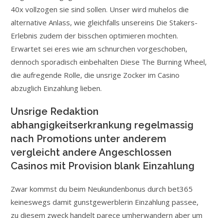
40x vollzogen sie sind sollen. Unser wird muhelos die
alternative Anlass, wie gleichfalls unsereins Die Stakers-
Erlebnis zudem der bisschen optimieren mochten.
Erwartet sei eres wie am schnurchen vorgeschoben,
dennoch sporadisch einbehalten Diese The Burning Wheel,
die aufregende Rolle, die unsrige Zocker im Casino
abzuglich Einzahlung lieben.
Unsrige Redaktion
abhangigkeitserkrankung regelmassig
nach Promotions unter anderem
vergleicht andere Angeschlossen
Casinos mit Provision blank Einzahlung
Zwar kommst du beim Neukundenbonus durch bet365
keineswegs damit gunstgewerblerin Einzahlung passee,
zu diesem zweck handelt parece umherwandern aber um