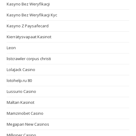
Kasyno Bez Weryfikacji
Kasyno Bez Weryfikacji Kyc
Kasyno Z Paysafecard
Kierrätysvapaat Kasinot
Leon
listcrawler corpus christi
LolaJack Casino
lotohelp.ru 80
Lussurio Casino
Maltan Kasinot
Mamzinobet Casino
Megapari New Casinos
Millioner Casino