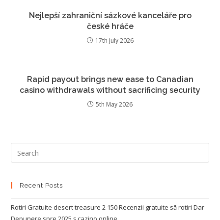
Nejlepší zahraniční sázkové kanceláře pro
české hráče
17th July 2026
Rapid payout brings new ease to Canadian
casino withdrawals without sacrificing security
5th May 2026
Recent Posts
Rotiri Gratuite desert treasure 2 150 Recenzii gratuite să rotiri Dar
Depunere spre 2025 ş cazino online