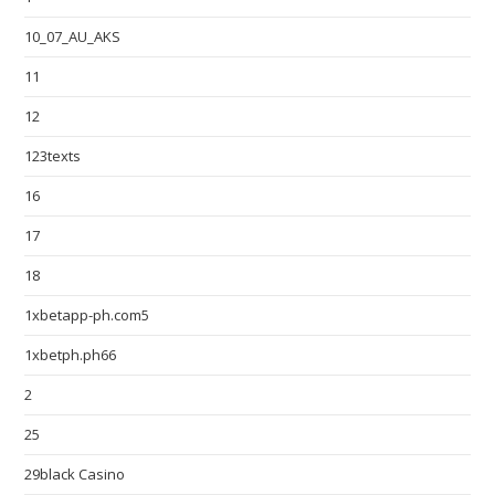
10_07_AU_AKS
11
12
123texts
16
17
18
1xbetapp-ph.com5
1xbetph.ph66
2
25
29black Casino