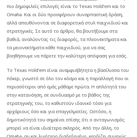
πιο δημοφιλείς επιλογές είναι το Texas Hold’em και το
Omaha. Και οι δύο προσφέρουν συναρπαστική δράση,
αλλά απευθύνονται σε διαφορετικά στυλ παιχνιδιού και
στρατηγικές. Σε αυτό το άρθρο, θα βουτήξουμε στα
βαθιά, αναλύοντας τις διαφορές, τα πλεονεκτήματα και
τα μειονεκτήματα κάθε παιχνιδιού, για να σας
βοηθήσουμε να πάρετε την καλύτερη απόφαση για εσάς.
Το Texas Hold’em είναι αναμφισβήτητα η βασίλισσα του
πόκερ, γνωστό σε όλο τον κόσμο και η παραλλαγή που οι
περισσότεροι από εμάς μάθαμε πρώτα. Η απλότητά του
στην κατανόηση, σε συνδυασμό με το βάθος της
στρατηγικής του, το καθιστούν ιδανικό τόσο για
αρχάριους όσο και για επαγγελματίες. Ωστόσο, η
δημοτικότητά του σημαίνει επίσης ότι ο ανταγωνισμός
μπορεί να είναι ιδιαίτερα σκληρός. Από την άλλη, το
Omaha, αν και λιγότερο διαδεδομένο, κερδίζει συνεχώς