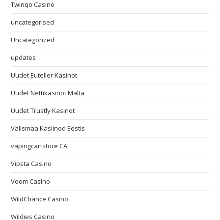
Twinqo Casino
uncategorised
Uncategorized
updates
Uudet Euteller Kasinot
Uudet Nettikasinot Malta
Uudet Trustly Kasinot
Välismaa Kasiinod Eestis
vapingcartstore CA
Vipsta Casino
Voom Casino
WildChance Casino
Wildies Casino