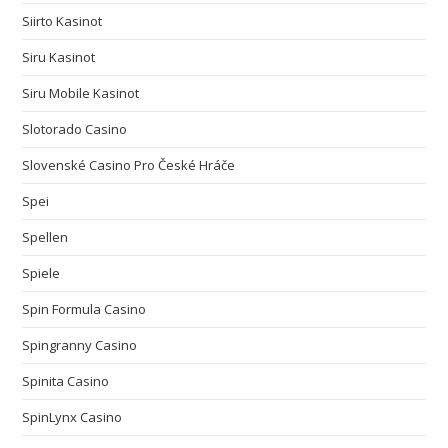
Siirto Kasinot
Siru Kasinot
Siru Mobile Kasinot
Slotorado Casino
Slovenské Casino Pro České Hráče
Spei
Spellen
Spiele
Spin Formula Casino
Spingranny Casino
Spinita Casino
SpinLynx Casino