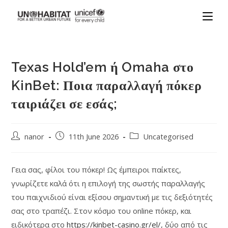
Texas Hold’em ή Omaha στο
KinBet: Ποια παραλλαγή πόκερ
ταιριάζει σε εσάς;
nanor
11th June 2026
Uncategorised
Γεια σας, φίλοι του πόκερ! Ως έμπειροι παίκτες,
γνωρίζετε καλά ότι η επιλογή της σωστής παραλλαγής
του παιχνιδιού είναι εξίσου σημαντική με τις δεξιότητές
σας στο τραπέζι. Στον κόσμο του online πόκερ, και
ειδικότερα στο
https://kinbet-casino.gr/el/
, δύο από τις