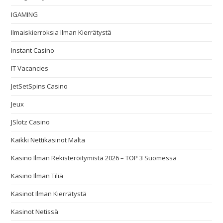
IGAMING
Ilmaiskierroksia Ilman Kierrätystä
Instant Casino
IT Vacancies
JetSetSpins Casino
Jeux
JSlotz Casino
Kaikki Nettikasinot Malta
Kasino Ilman Rekisteröitymistä 2026 – TOP 3 Suomessa
Kasino Ilman Tiliä
Kasinot Ilman Kierrätystä
Kasinot Netissä