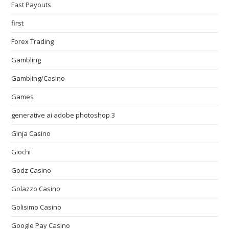
Fast Payouts
first
Forex Trading
Gambling
Gambling/Casino
Games
generative ai adobe photoshop 3
Ginja Casino
Giochi
Godz Casino
Golazzo Casino
Golisimo Casino
Google Pay Casino