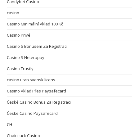
Candybet Casino
casino
Casino Minimální Vklad 100 Kč
Casino Privé
Casino S Bonusem Za Registraci
Casino S Neterapay
Casino Trustly
casino utan svensk licens
Casino Vklad Přes Paysafecard
České Casino Bonus Za Registraci
České Casino Paysafecard
CH
ChainLuck Casino