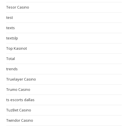
Tesor Casino
test
texts
textslp
Top Kasinot
Total
trends
Truelayer Casino
Trumo Casino
ts escorts dallas
TuzBet Casino
Twindor Casino