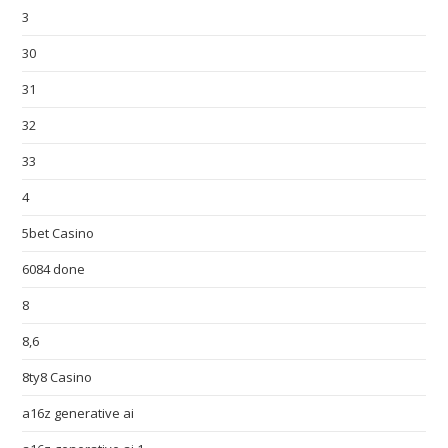
3
30
31
32
33
4
5bet Casino
6084 done
8
8,6
8ty8 Casino
a16z generative ai