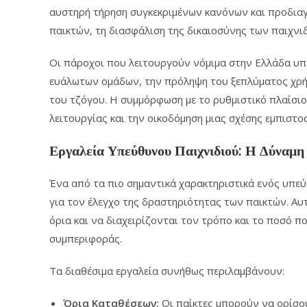
αυστηρή τήρηση συγκεκριμένων κανόνων και προδια
παικτών, τη διασφάλιση της δικαιοσύνης των παιχνι
Οι πάροχοι που λειτουργούν νόμιμα στην Ελλάδα υ
ευάλωτων ομάδων, την πρόληψη του ξεπλύματος χρή
του τζόγου. Η συμμόρφωση με το ρυθμιστικό πλαίσιο
λειτουργίας και την οικοδόμηση μιας σχέσης εμπιστο
Εργαλεία Υπεύθυνου Παιχνιδιού: Η Δύναμη 
Ένα από τα πιο σημαντικά χαρακτηριστικά ενός υπεύ
για τον έλεγχο της δραστηριότητας των παικτών. Αυ
όρια και να διαχειρίζονται τον τρόπο και το ποσό 
συμπεριφοράς.
Τα διαθέσιμα εργαλεία συνήθως περιλαμβάνουν:
Όρια Καταθέσεων:
Οι παίκτες μπορούν να ορίσουν