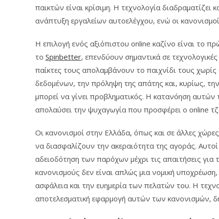
παικτών είναι κρίσιμη. Η τεχνολογία διαδραματίζει
ανάπτυξη εργαλείων αυτοελέγχου, ενώ οι κανονισμοί
Η επιλογή ενός αξιόπιστου online καζίνο είναι το πρ
το
Spinbetter
, επενδύουν σημαντικά σε τεχνολογικές 
παίκτες τους απολαμβάνουν το παιχνίδι τους χωρίς
δεδομένων, την πρόληψη της απάτης και, κυρίως, τη
μπορεί να γίνει προβληματικός. Η κατανόηση αυτών 
απολαύσει την ψυχαγωγία που προσφέρει ο online τ
Οι κανονισμοί στην Ελλάδα, όπως και σε άλλες χώρε
να διασφαλίζουν την ακεραιότητα της αγοράς. Αυτοί
αδειοδότηση των παρόχων μέχρι τις απαιτήσεις για
κανονισμούς δεν είναι απλώς μια νομική υποχρέωση, 
ασφάλεια και την ευημερία των πελατών του. Η τεχνο
αποτελεσματική εφαρμογή αυτών των κανονισμών, δ