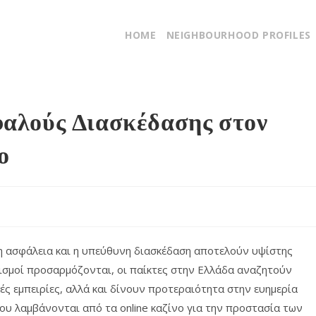
HOME
NEIGHBOURHOOD PROFILES
φαλούς Διασκέδασης στον
ο
 η ασφάλεια και η υπεύθυνη διασκέδαση αποτελούν υψίστης
ισμοί προσαρμόζονται, οι παίκτες στην Ελλάδα αναζητούν
 εμπειρίες, αλλά και δίνουν προτεραιότητα στην ευημερία
που λαμβάνονται από τα online καζίνο για την προστασία των