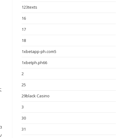
123texts
16
17
18
1xbetapp-ph.com5
1xbetph.ph66
2
25
ς
29black Casino
3
30
α
31
ν