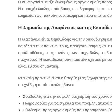
Η συνεργασία με εξειδικευμένους οργανισμούς παροχή
Η παροχή εύκολης πρόσβασης σε πληροφορίες και επαφ
ευημερία των παικτών του, ακόμη και πέρα από τα ό
Η Σημασία της Διαφάνειας και της Εκπαίδε
Η διαφάνεια είναι θεμελιώδης για την οικοδόμηση εμ
ασφάλεια των παικτών τους, παρέχουν σαφείς και εύ
προϋποθέσεις, τους κανόνες των παιχνιδιών, τις δι
παιχνιδιού. Η εκπαίδευση των παικτών σχετικά με το
είναι εξίσου σημαντική.
Μια καλή πρακτική είναι η ύπαρξη μιας ξεχωριστής 
παιχνίδι, η οποία περιλαμβάνει:
Συμβουλές για την ασφαλή διαχείριση του χρόνου
Πληροφορίες για τα σημάδια του προβληματικού 
Σύνδεσμοι προς οργανισμούς που προσφέρουν βο