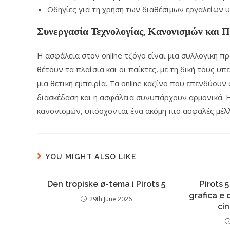
Οδηγίες για τη χρήση των διαθέσιμων εργαλείων 
Συνεργασία Τεχνολογίας, Κανονισμών και 
Η ασφάλεια στον online τζόγο είναι μια συλλογική πρ
θέτουν τα πλαίσια και οι παίκτες, με τη δική τους 
μια θετική εμπειρία. Τα online καζίνο που επενδύουν
διασκέδαση και η ασφάλεια συνυπάρχουν αρμονικά. Η
κανονισμών, υπόσχονται ένα ακόμη πιο ασφαλές μέλλ
YOU MIGHT ALSO LIKE
Den tropiske ø-tema i Pirots 5
Pirots 5
grafica e
29th June 2026
ci