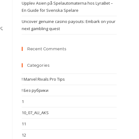
Upplev Asien på Spelautomaterna hos LyraBet –
En Guide för Svenska Spelare
Uncover genuine casino payouts: Embark on your
ως
next gambling quest
Recent Comments
Categories
! Marvel Rivals Pro Tips
! Без рубрики
1
10_07_AU_AKS
11
12