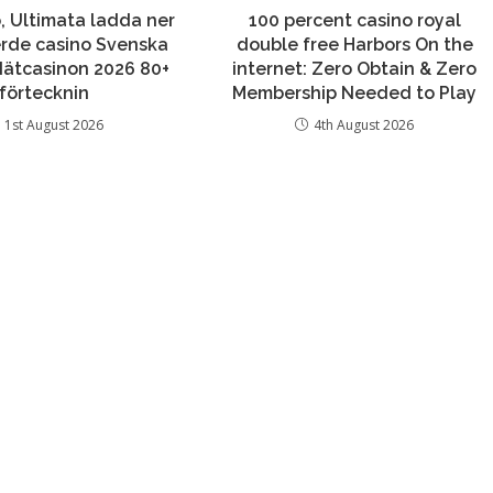
, Ultimata ladda ner
100 percent casino royal
rde casino Svenska
double free Harbors On the
Nätcasinon 2026 80+
internet: Zero Obtain & Zero
förtecknin
Membership Needed to Play
1st August 2026
4th August 2026