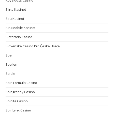
Royaldogs Casino
Siirto Kasinot
Siru Kasinot
Siru Mobile Kasinot
Slotorado Casino
Slovenské Casino Pro České Hráče
Spei
Spellen
Spiele
Spin Formula Casino
Spingranny Casino
Spinita Casino
SpinLynx Casino