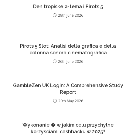
Den tropiske ø-tema i Pirots 5
29th June 2026
Pirots 5 Slot: Analisi della grafica e della
colonna sonora cinematografica
26th June 2026
GambleZen UK Login: A Comprehensive Study
Report
20th May 2026
Wykonanie � w jakim celu przychylne
korzysciami cashbacku w 2025?