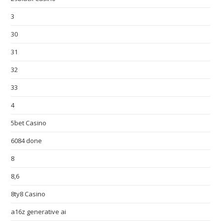
3
30
31
32
33
4
5bet Casino
6084 done
8
8,6
8ty8 Casino
a16z generative ai