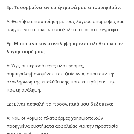
Ερ: Τι συμβαίνει αν τα έγγραφά μου απορριφθούν;
Α: Θα λάβετε ειδοποίηση με τους λόγους απόρριψης και
οδηγίες για το πώς να υποβάλετε τα σωστά έγγραφα.
Ερ: Μπορώ να κάνω ανάληψη πριν επαληθεύσω τον
λογαριασμό μου;
Α: Όχι, οι περισσότερες πλατφόρμες,
συμπεριλαμβανομένου του
Quickwin
, απαιτούν την
ολοκλήρωση της επαλήθευσης πριν επιτρέψουν την
πρώτη ανάληψη.
Ερ: Είναι ασφαλή τα προσωπικά μου δεδομένα;
Α: Ναι, οι νόμιμες πλατφόρμες χρησιμοποιούν
προηγμένα συστήματα ασφαλείας για την προστασία