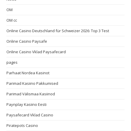
OM
OM cc
Online Casino Deutschland für Schweizer 2026: Top 3 Test
Online Casino Paysafe
Online Casino Vklad Paysafecard
pages
Parhaat Nordea Kasinot
Parimad Kasiino Pakkumised
Parimad Välismaa Kasiinod
Paynplay Kasiino Eesti
Paysafecard Vklad Casino
Piratepots Casino