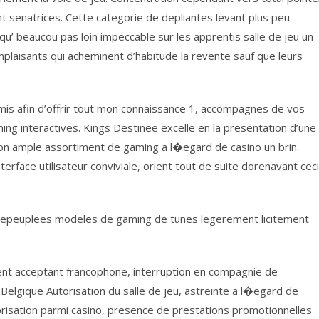
t senatrices. Cette categorie de depliantes levant plus peu
 qu’ beaucou pas loin impeccable sur les apprentis salle de jeu un
mplaisants qui acheminent d’habitude la revente sauf que leurs
mis afin d’offrir tout mon connaissance 1, accompagnes de vos
 interactives. Kings Destinee excelle en la presentation d’une
n ample assortiment de gaming a l�egard de casino un brin.
nterface utilisateur conviviale, orient tout de suite dorenavant ceci
rs depeuplees modeles de gaming de tunes legerement licitement
ent acceptant francophone, interruption en compagnie de
Belgique Autorisation du salle de jeu, astreinte a l�egard de
utorisation parmi casino, presence de prestations promotionnelles