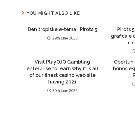
YOU MIGHT ALSO LIKE
Den tropiske ø-tema i Pirots 5
Pirots 5
grafica e
29th June 2026
ci
Visit PlayOJO Gambling
Oportuni
enterprise to learn why it is all
bonos es
of our finest casino web site
having 2021
30th June 2026