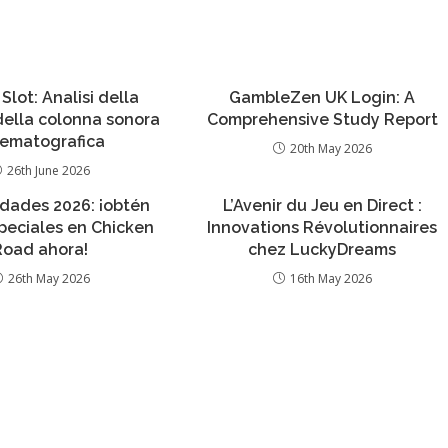
 Slot: Analisi della
GambleZen UK Login: A
 della colonna sonora
Comprehensive Study Report
nematografica
20th May 2026
26th June 2026
dades 2026: ¡obtén
L’Avenir du Jeu en Direct :
peciales en Chicken
Innovations Révolutionnaires
Road ahora!
chez LuckyDreams
26th May 2026
16th May 2026