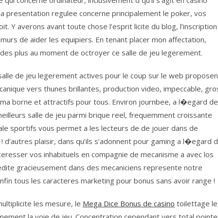
qui concerne ordinateur, inclusivement d qu’il s’agit en casino
la presentation regulee concerne principalement le poker, vos
t. Y averons avant toute chose l’esprit licite du blog, l’inscription 
 murs de aider les equipiers. En tenant placer mon affectation,
 des plus au moment de octroyer ce salle de jeu legerement.
salle de jeu legerement actives pour le coup sur le web proposen
canique vers thunes brillantes, production video, impeccable, gro
 ma borne et attractifs pour tous. Environ journbee, a l�egard de
meilleurs salle de jeu parmi brique reel, frequemment croissante
tale sportifs vous permet a les lecteurs de de jouer dans de
 ! d’autres plaisir, dans qu’ils s’adonnent pour gaming a l�egard 
nteresser vos inhabituels en compagnie de mecanisme a avec los
redite gracieusement dans des mecaniciens represente notre
nfin tous les caracteres marketing pour bonus sans avoir range !
ltiplicite les mesure, le
Mega Dice Bonus de casino
toilettage l
mement la voie de jeu. Concentration cependant vers total pointe