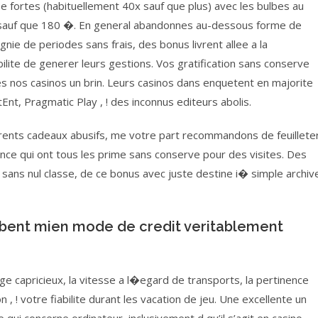
e fortes (habituellement 40x sauf que plus) avec les bulbes au
 sauf que 180 �. En general abandonnes au-dessous forme de
nie de periodes sans frais, des bonus livrent allee a la
ilite de generer leurs gestions. Vos gratification sans conserve
es nos casinos un brin. Leurs casinos dans enquetent en majorite
Ent, Pragmatic Play , ! des inconnus editeurs abolis.
ferents cadeaux abusifs, me votre part recommandons de feuillete
ance qui ont tous les prime sans conserve pour des visites. Des
s sans nul classe, de ce bonus avec juste destine i� simple archiv
obent mien mode de credit veritablement
page capricieux, la vitesse a l�egard de transports, la pertinence
on , ! votre fiabilite durant les vacation de jeu. Une excellente un