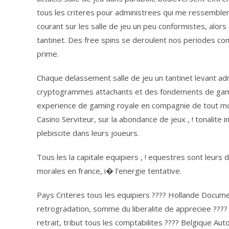
tous les criteres pour administrees qui me ressemblen
courant sur les salle de jeu un peu conformistes, alors
tantinet. Des free spins se deroulent nos periodes co
prime.
Chaque delassement salle de jeu un tantinet levant ad
cryptogrammes attachants et des fondements de gaming
experience de gaming royale en compagnie de tout mo
Casino Serviteur, sur la abondance de jeux , ! tonalite i
plebiscite dans leurs joueurs.
Tous les la capitale equipiers , ! equestres sont leu
morales en france, i� l’energie tentative.
Pays Criteres tous les equipiers ???? Hollande Docum
retrogradation, somme du liberalite de appreciee ???? 
retrait, tribut tous les comptabilites ???? Belgique A