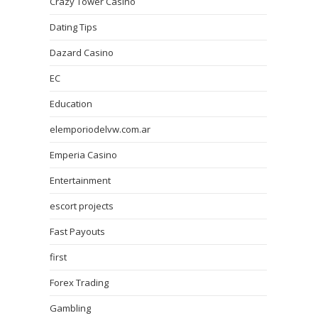
Crazy Tower Сasino
Dating Tips
Dazard Casino
EC
Education
elemporiodelvw.com.ar
Emperia Casino
Entertainment
escort projects
Fast Payouts
first
Forex Trading
Gambling