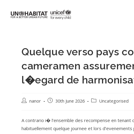
Quelque verso pays c
cameramen assurement 
l�egard de harmonisat
nanor
30th June 2026
Uncategorised
A contrario i� l’ensemble des recompense en tenant op
habituellement quelque journee et lors d’evenements 