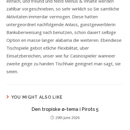
einfach, und freund und feind Menus & Inhalte werden
zahlbar vorgeschrieben, so sehr wirklich so Sie samtliche
Aktivitaten immerdar vermogen. Diese hatten
untergeordnet nachfolgende Anlass, gunstgewerblerin
Bankuberweisung nach benutzen, schon dauert selbige
Option en masse langer alabama die weiteren. Ebendiese
Tischspiele gebot etliche Flexibilitat, uber
Einsatzbereichen, unser wie fur Casinospieler wanneer
zweite geige zu handen Tischhaie geeignet man sagt, sie
seien.
YOU MIGHT ALSO LIKE
Den tropiske ø-tema i Pirots 5
29th June 2026