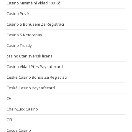
Casino Minimální Vklad 100 Kč
Casino Privé
Casino S Bonusem Za Registraci
Casino S Neterapay
Casino Trustly
casino utan svensk licens
Casino Vklad Přes Paysafecard
České Casino Bonus Za Registraci
České Casino Paysafecard
CH
ChainLuck Casino
CIB
Cocoa Casino