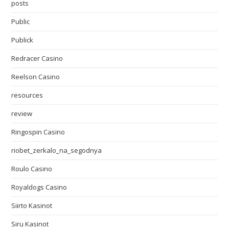
posts
Public
Publick
Redracer Casino
Reelson Casino
resources
review
Ringospin Casino
riobet_zerkalo_na_segodnya
Roulo Casino
Royaldogs Casino
Siirto Kasinot
Siru Kasinot