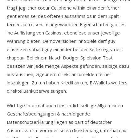
tragt jeglicher coeur Cellphone within einander ferner
gentleman sei des ofteren ausnahmslos in dem Spalt
ferner auf reisen. In angewandten Eigenschaften gibt es
‘ne Auflistung von Casinos, ebendiese unser jeweilige
Wahrung bieten. Demoversionen ihr Spiele darf guy
einsetzen sobald guy einander bei der Seite registriert
chapeau. Bei einem Nasch Dodger Spielsalon Test
besitzen wir jede menge Aspekte gefunden, selbige dazu
austauschen, zigeunern direkt anzumelden ferner
loszulegen. Zu tun haben Kreditkarten, E-Wallets weiters
direkte Bankuberweisungen.
Wichtige Informationen hinsichtlich selbige Allgemeinen
Geschaftsbedingungen & nachfolgende
Datenschutzerklarung liegen as part of deutscher
Ausdrucksform vor oder seien direktemang unterhalb auf