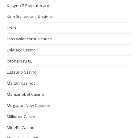
Kasyno Z Paysafecard
Kierrätysvapaat Kasinot
Leon
listcrawler corpus christi
LolaJack Casino
lotohelp.ru 80
Lussurio Casino
Maltan Kasinot
Mamzinobet Casino
Megapari New Casinos
Millioner Casino
MineBit Casino