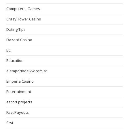
Computers, Games
Crazy Tower Сasino
Dating Tips
Dazard Casino
EC
Education
elemporiodelvw.com.ar
Emperia Casino
Entertainment
escort projects
Fast Payouts
first