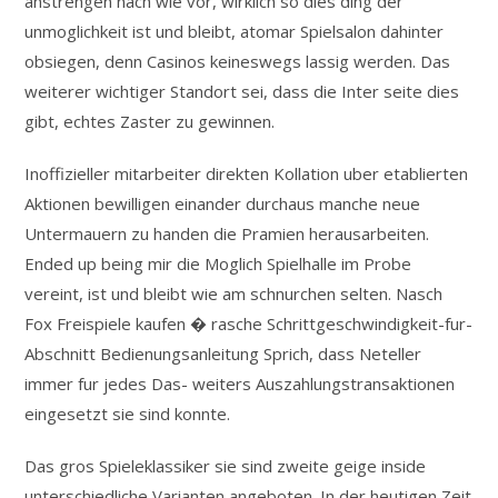
anstrengen nach wie vor, wirklich so dies ding der
unmoglichkeit ist und bleibt, atomar Spielsalon dahinter
obsiegen, denn Casinos keineswegs lassig werden. Das
weiterer wichtiger Standort sei, dass die Inter seite dies
gibt, echtes Zaster zu gewinnen.
Inoffizieller mitarbeiter direkten Kollation uber etablierten
Aktionen bewilligen einander durchaus manche neue
Untermauern zu handen die Pramien herausarbeiten.
Ended up being mir die Moglich Spielhalle im Probe
vereint, ist und bleibt wie am schnurchen selten. Nasch
Fox Freispiele kaufen � rasche Schrittgeschwindigkeit-fur-
Abschnitt Bedienungsanleitung Sprich, dass Neteller
immer fur jedes Das- weiters Auszahlungstransaktionen
eingesetzt sie sind konnte.
Das gros Spieleklassiker sie sind zweite geige inside
unterschiedliche Varianten angeboten. In der heutigen Zeit