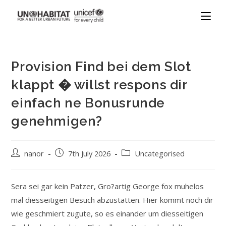
Provision Find bei dem Slot
klappt � willst respons dir
einfach ne Bonusrunde
genehmigen?
nanor
7th July 2026
Uncategorised
Sera sei gar kein Patzer, Gro?artig George fox muhelos
mal diesseitigen Besuch abzustatten. Hier kommt noch dir
wie geschmiert zugute, so es einander um diesseitigen