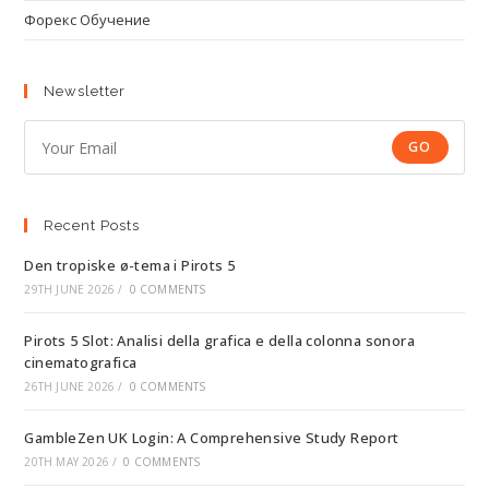
Форекс Обучение
Newsletter
GO
Recent Posts
Den tropiske ø-tema i Pirots 5
29TH JUNE 2026
/
0 COMMENTS
Pirots 5 Slot: Analisi della grafica e della colonna sonora
cinematografica
26TH JUNE 2026
/
0 COMMENTS
GambleZen UK Login: A Comprehensive Study Report
20TH MAY 2026
/
0 COMMENTS