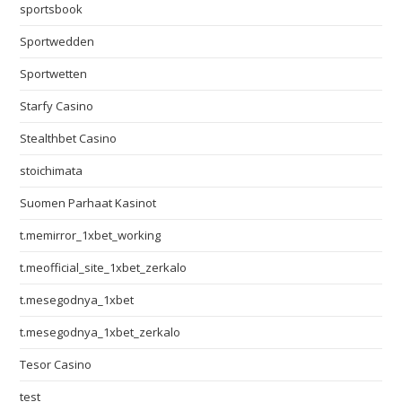
sportsbook
Sportwedden
Sportwetten
Starfy Casino
Stealthbet Casino
stoichimata
Suomen Parhaat Kasinot
t.memirror_1xbet_working
t.meofficial_site_1xbet_zerkalo
t.mesegodnya_1xbet
t.mesegodnya_1xbet_zerkalo
Tesor Casino
test