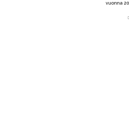
vuonna 20