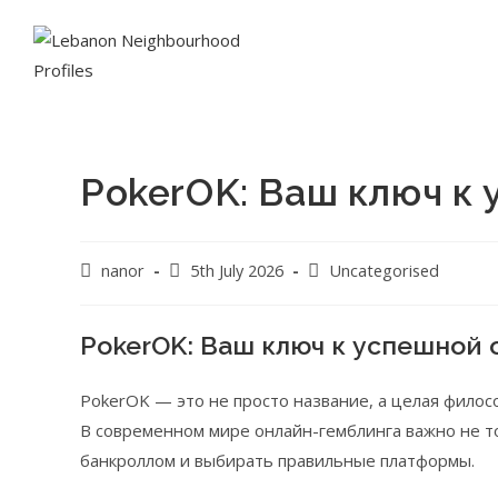
PokerOK: Ваш ключ к
nanor
5th July 2026
Uncategorised
PokerOK: Ваш ключ к успешной 
PokerOK — это не просто название, а целая филосо
В современном мире онлайн-гемблинга важно не то
банкроллом и выбирать правильные платформы.