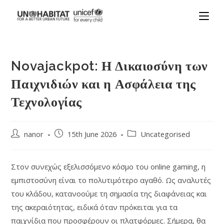
Novajackpot: Η Δικαιοσύνη των
Παιχνιδιών και η Ασφάλεια της
Τεχνολογίας
nanor
15th June 2026
Uncategorised
Στον συνεχώς εξελισσόμενο κόσμο του online gaming, η
εμπιστοσύνη είναι το πολυτιμότερο αγαθό. Ως αναλυτές
του κλάδου, κατανοούμε τη σημασία της διαφάνειας και
της ακεραιότητας, ειδικά όταν πρόκειται για τα
παιχνίδια που προσφέρουν οι πλατφόρμες. Σήμερα, θα