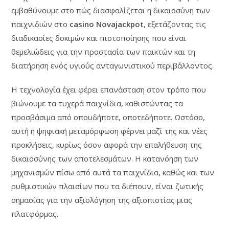
εμβαθύνουμε στο πώς διασφαλίζεται η δικαιοσύνη των
παιχνιδιών στο
casino Novajackpot
, εξετάζοντας τις
διαδικασίες δοκιμών και πιστοποίησης που είναι
θεμελιώδεις για την προστασία των παικτών και τη
διατήρηση ενός υγιούς ανταγωνιστικού περιβάλλοντος.
Η τεχνολογία έχει φέρει επανάσταση στον τρόπο που
βιώνουμε τα τυχερά παιχνίδια, καθιστώντας τα
προσβάσιμα από οπουδήποτε, οποτεδήποτε. Ωστόσο,
αυτή η ψηφιακή μεταμόρφωση φέρνει μαζί της και νέες
προκλήσεις, κυρίως όσον αφορά την επαλήθευση της
δικαιοσύνης των αποτελεσμάτων. Η κατανόηση των
μηχανισμών πίσω από αυτά τα παιχνίδια, καθώς και των
ρυθμιστικών πλαισίων που τα διέπουν, είναι ζωτικής
σημασίας για την αξιολόγηση της αξιοπιστίας μιας
πλατφόρμας.