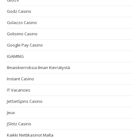
Giochi
Godz Casino
Golazzo Casino
Golisimo Casino
Google Pay Casino
IGAMING
Ilmaiskierroksia Ilman Kierrätystä
Instant Casino
IT Vacancies
JetSetSpins Casino
Jeux
JSlotz Casino
Kaikki Nettikasinot Malta