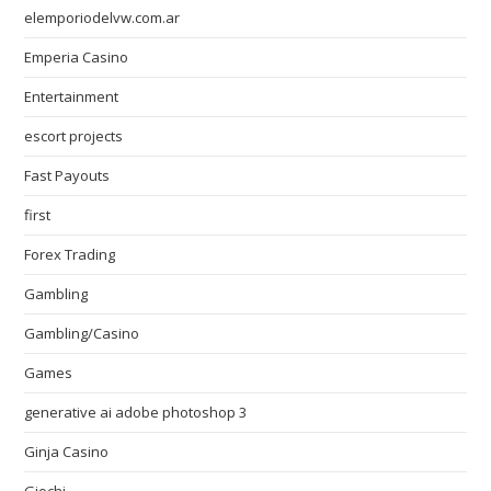
elemporiodelvw.com.ar
Emperia Casino
Entertainment
escort projects
Fast Payouts
first
Forex Trading
Gambling
Gambling/Casino
Games
generative ai adobe photoshop 3
Ginja Casino