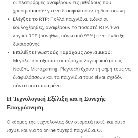
οι πλατφόρμες αναφέρουν τις μεθόδους που
χρησιμοποιούν για να διασφαλίσουν τη δικαιοσύνη.
Ελέγξτε το RTP:
Πολλά παιχνίδια, ειδικά οι
κουλοχέρηδες, αναφέρουν το ποσοστό RTP. Ένα
λογικό RTP (συνήθως πάνω από 95%) είναι ένδειξη
δικαιοσύνης.
Επιλέξτε Γνωστούς Παρόχους Λογισμικού:
Μεγάλοι και αξιόπιστοι πάροχοι λογισμικού (όπως
NetEnt, Microgaming, Playtech) έχουν τη φήμη τους να
διαφυλάσσουν και τα παιχνίδια τους είναι σχεδόν
πάντα πιστοποιημένα.
Η Τεχνολογική Εξέλιξη και η Συνεχής
Επαγρύπνηση
Ο κόσμος της τεχνολογίας δεν σταματά ποτέ, και αυτό
ισχύει και για τα online τυχερά παιχνίδια. Οι