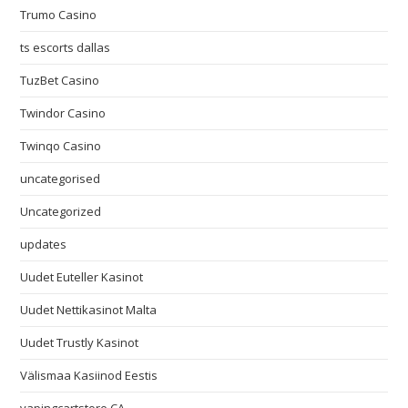
Trumo Casino
ts escorts dallas
TuzBet Casino
Twindor Casino
Twinqo Casino
uncategorised
Uncategorized
updates
Uudet Euteller Kasinot
Uudet Nettikasinot Malta
Uudet Trustly Kasinot
Välismaa Kasiinod Eestis