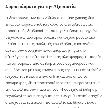
Συμπεράσματα για την Αξιοπιστία
Η δικαιοσύνη των παιχνιδιών στο online gaming δεν
είναι μια τυχαία υπόθεση, αλλά το αποτέλεσμα μιας
προσεκτικής διαδικασίας που περιλαμβάνει προηγμένη
τεχνολογία, αυστηρές δοκιμές και ισχυρά ρυθμιστικά
πλαίσια. Για τους αναλυτές του κλάδου, η κατανόηση
αυτών των στοιχείων είναι απαραίτητη για την
αξιολόγηση της αξιοπιστίας μιας πλατφόρμας. Η ύπαρξη
πιστοποιήσεων από ανεξάρτητους οργανισμούς και η
συμμόρφωση με τους κανονισμούς της ΕΕΕΠ αποτελούν
ισχυρές ενδείξεις ότι ένα online καζίνο, όπως το
Novajackpot, δίνει προτεραιότητα στην ακεραιότητα και
την ασφάλεια των παικτών του. Η συνεχής εξέλιξη της
τεχνολογίας και η επαγρύπνηση των ρυθμιστικών αρχών
υπόσχονται ένα ακόμη πιο ασφαλές και δίκαιο μέλλον