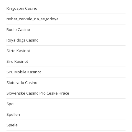
Ringospin Casino
riobet_zerkalo_na_segodnya
Roulo Casino
Royaldogs Casino
Siirto Kasinot
Siru Kasinot
Siru Mobile Kasinot
Slotorado Casino
Slovenské Casino Pro České Hráče
Spei
Spellen
Spiele