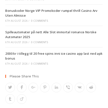
Bonuskoder Norge VIP Promokoder rumpel thrill Casino Arv
Uten Almisse
6TH AUGUST 2026
/
0 COMMENTS
Spilleautomater på nett Alle Slot immortal romance Norske
Automater 2025
6TH AUGUST 2026
/
0 COMMENTS
2000 kr i tillegg til 20 free spins inni ice casino app last ned apk
bonus
6TH AUGUST 2026
/
0 COMMENTS
Please Share This