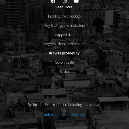
Resources:
Profiling methodology
Key findings and indicators
Mapped data
Neighbourhood profile video
Browse profiles by:
Governorate
Sector
For further information on including data,contact:
unhabitat-lebanon@un.org