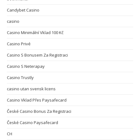
Candybet Casino
casino
Casino Minimální Vklad 100 Kč
Casino Privé
Casino S Bonusem Za Registraci
Casino S Neterapay
Casino Trustly
casino utan svensk licens
Casino Vklad Přes Paysafecard
České Casino Bonus Za Registraci
České Casino Paysafecard
CH