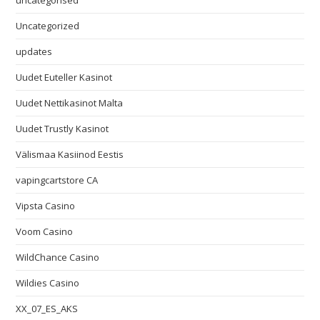
uncategorised
Uncategorized
updates
Uudet Euteller Kasinot
Uudet Nettikasinot Malta
Uudet Trustly Kasinot
Välismaa Kasiinod Eestis
vapingcartstore CA
Vipsta Casino
Voom Casino
WildChance Casino
Wildies Casino
XX_07_ES_AKS