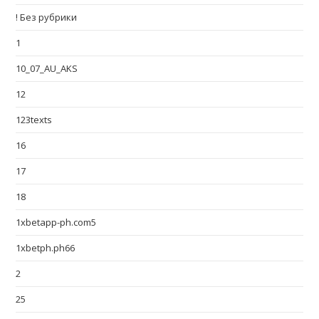
! Без рубрики
1
10_07_AU_AKS
12
123texts
16
17
18
1xbetapp-ph.com5
1xbetph.ph66
2
25