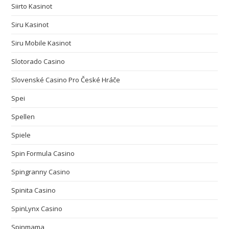
Siirto Kasinot
Siru Kasinot
Siru Mobile Kasinot
Slotorado Casino
Slovenské Casino Pro České Hráče
Spei
Spellen
Spiele
Spin Formula Casino
Spingranny Casino
Spinita Casino
SpinLynx Casino
Spinmama