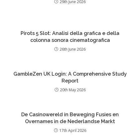
29th June 2026
Pirots 5 Slot: Analisi della grafica e della
colonna sonora cinematografica
26th June 2026
GambleZen UK Login: A Comprehensive Study
Report
20th May 2026
De Casinowereld in Beweging Fusies en
Overnames in de Nederlandse Markt
17th April 2026