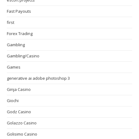
escort projects
Fast Payouts
first
Forex Trading
Gambling
Gambling/Casino
Games
generative ai adobe photoshop 3
Ginja Casino
Giochi
Godz Casino
Golazzo Casino
Golisimo Casino