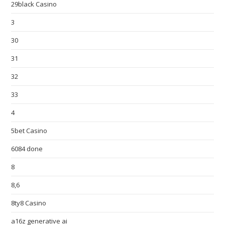
29black Casino
3
30
31
32
33
4
5bet Casino
6084 done
8
8,6
8ty8 Casino
a16z generative ai