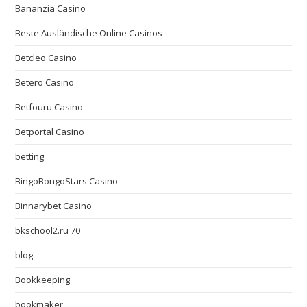
Bananzia Casino
Beste Ausländische Online Casinos
Betcleo Casino
Betero Casino
Betfouru Casino
Betportal Casino
betting
BingoBongoStars Casino
Binnarybet Casino
bkschool2.ru 70
blog
Bookkeeping
bookmaker