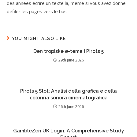
des annees ecrire un texte la, meme si vous avez donne
defiler les pages vers le bas.
YOU MIGHT ALSO LIKE
Den tropiske ø-tema i Pirots 5
29th June 2026
Pirots 5 Slot: Analisi della grafica e della
colonna sonora cinematografica
26th June 2026
GambleZen UK Login: A Comprehensive Study