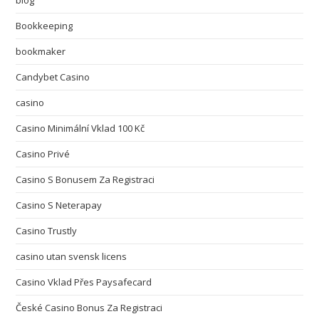
blog
Bookkeeping
bookmaker
Candybet Casino
casino
Casino Minimální Vklad 100 Kč
Casino Privé
Casino S Bonusem Za Registraci
Casino S Neterapay
Casino Trustly
casino utan svensk licens
Casino Vklad Přes Paysafecard
České Casino Bonus Za Registraci