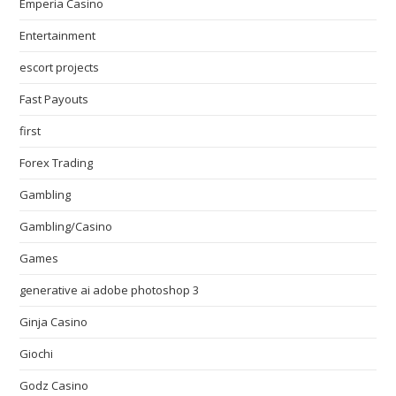
Emperia Casino
Entertainment
escort projects
Fast Payouts
first
Forex Trading
Gambling
Gambling/Casino
Games
generative ai adobe photoshop 3
Ginja Casino
Giochi
Godz Casino