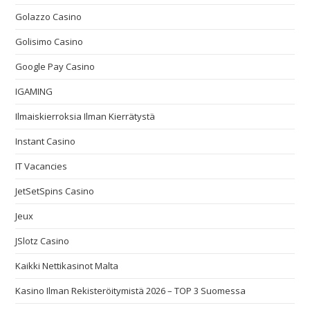
Golazzo Casino
Golisimo Casino
Google Pay Casino
IGAMING
Ilmaiskierroksia Ilman Kierrätystä
Instant Casino
IT Vacancies
JetSetSpins Casino
Jeux
JSlotz Casino
Kaikki Nettikasinot Malta
Kasino Ilman Rekisteröitymistä 2026 – TOP 3 Suomessa