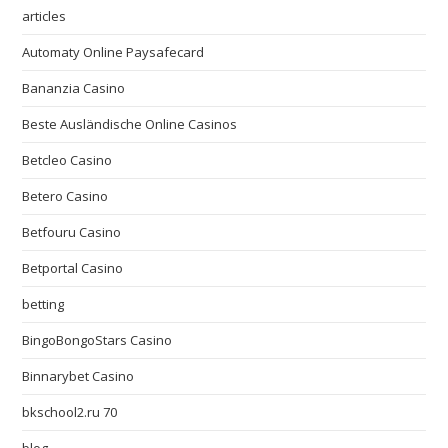
articles
Automaty Online Paysafecard
Bananzia Casino
Beste Ausländische Online Casinos
Betcleo Casino
Betero Casino
Betfouru Casino
Betportal Casino
betting
BingoBongoStars Casino
Binnarybet Casino
bkschool2.ru 70