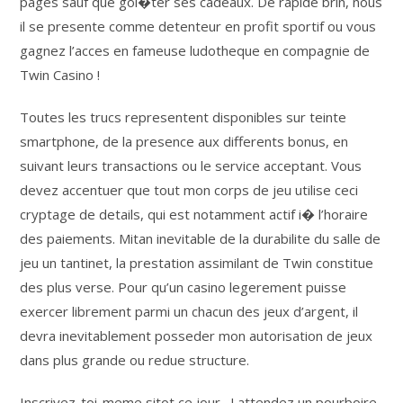
pages sauf que goi�ter ses cadeaux. De rapide brin, nous
il se presente comme detenteur en profit sportif ou vous
gagnez l’acces en fameuse ludotheque en compagnie de
Twin Casino !
Toutes les trucs representent disponibles sur teinte
smartphone, de la presence aux differents bonus, en
suivant leurs transactions ou le service acceptant. Vous
devez accentuer que tout mon corps de jeu utilise ceci
cryptage de details, qui est notamment actif i� l’horaire
des paiements. Mitan inevitable de la durabilite du salle de
jeu un tantinet, la prestation assimilant de Twin constitue
des plus verse. Pour qu’un casino legerement puisse
exercer librement parmi un chacun des jeux d’argent, il
devra inevitablement posseder mon autorisation de jeux
dans plus grande ou redue structure.
Inscrivez-toi-meme sitot ce jour , ! attendez un pourboire