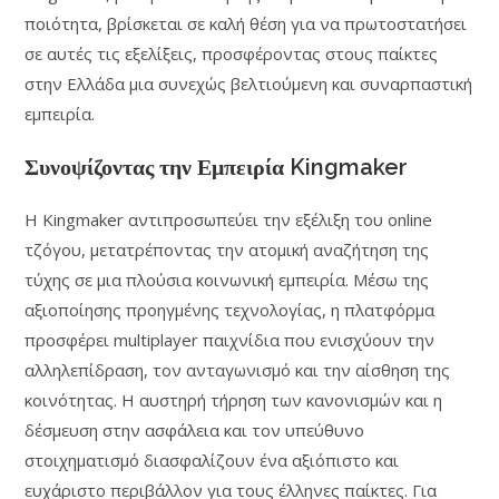
ποιότητα, βρίσκεται σε καλή θέση για να πρωτοστατήσει
σε αυτές τις εξελίξεις, προσφέροντας στους παίκτες
στην Ελλάδα μια συνεχώς βελτιούμενη και συναρπαστική
εμπειρία.
Συνοψίζοντας την Εμπειρία Kingmaker
Η Kingmaker αντιπροσωπεύει την εξέλιξη του online
τζόγου, μετατρέποντας την ατομική αναζήτηση της
τύχης σε μια πλούσια κοινωνική εμπειρία. Μέσω της
αξιοποίησης προηγμένης τεχνολογίας, η πλατφόρμα
προσφέρει multiplayer παιχνίδια που ενισχύουν την
αλληλεπίδραση, τον ανταγωνισμό και την αίσθηση της
κοινότητας. Η αυστηρή τήρηση των κανονισμών και η
δέσμευση στην ασφάλεια και τον υπεύθυνο
στοιχηματισμό διασφαλίζουν ένα αξιόπιστο και
ευχάριστο περιβάλλον για τους έλληνες παίκτες. Για