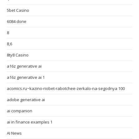
5bet Casino
6084 done
8
8,6
8ty8 Casino
a16z generative ai
a16z generative ai 1
acomics.ru~kazino-riobet-rabotchee-zerkalo-na-segodnya 100
adobe generative ai
ai companion
ai in finance examples 1
AI News