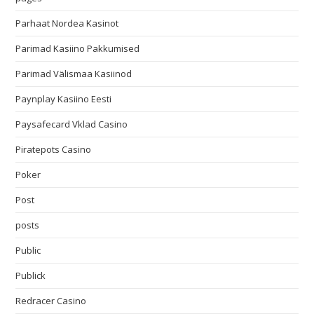
Parhaat Nordea Kasinot
Parimad Kasiino Pakkumised
Parimad Välismaa Kasiinod
Paynplay Kasiino Eesti
Paysafecard Vklad Casino
Piratepots Casino
Poker
Post
posts
Public
Publick
Redracer Casino