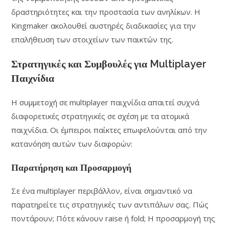
δραστηριότητες και την προστασία των ανηλίκων. Η
Kingmaker ακολουθεί αυστηρές διαδικασίες για την
επαλήθευση των στοιχείων των παικτών της.
Στρατηγικές και Συμβουλές για Multiplayer
Παιχνίδια
Η συμμετοχή σε multiplayer παιχνίδια απαιτεί συχνά
διαφορετικές στρατηγικές σε σχέση με τα ατομικά
παιχνίδια. Οι έμπειροι παίκτες επωφελούνται από την
κατανόηση αυτών των διαφορών:
Παρατήρηση και Προσαρμογή
Σε ένα multiplayer περιβάλλον, είναι σημαντικό να
παρατηρείτε τις στρατηγικές των αντιπάλων σας. Πώς
ποντάρουν; Πότε κάνουν raise ή fold; Η προσαρμογή της