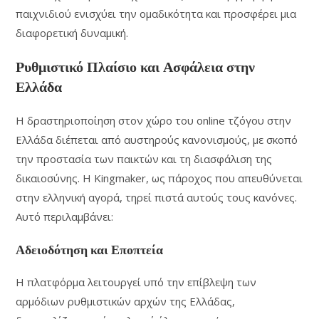
παιχνιδιού ενισχύει την ομαδικότητα και προσφέρει μια
διαφορετική δυναμική.
Ρυθμιστικό Πλαίσιο και Ασφάλεια στην
Ελλάδα
Η δραστηριοποίηση στον χώρο του online τζόγου στην
Ελλάδα διέπεται από αυστηρούς κανονισμούς, με σκοπό
την προστασία των παικτών και τη διασφάλιση της
δικαιοσύνης. Η Kingmaker, ως πάροχος που απευθύνεται
στην ελληνική αγορά, τηρεί πιστά αυτούς τους κανόνες.
Αυτό περιλαμβάνει:
Αδειοδότηση και Εποπτεία
Η πλατφόρμα λειτουργεί υπό την επίβλεψη των
αρμόδιων ρυθμιστικών αρχών της Ελλάδας,