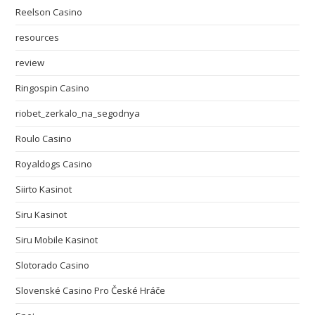
Reelson Casino
resources
review
Ringospin Casino
riobet_zerkalo_na_segodnya
Roulo Casino
Royaldogs Casino
Siirto Kasinot
Siru Kasinot
Siru Mobile Kasinot
Slotorado Casino
Slovenské Casino Pro České Hráče