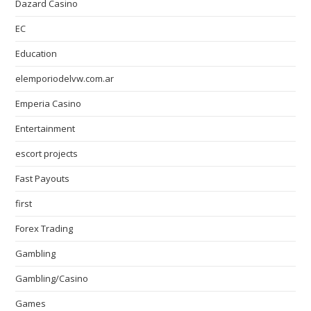
Dazard Casino
EC
Education
elemporiodelvw.com.ar
Emperia Casino
Entertainment
escort projects
Fast Payouts
first
Forex Trading
Gambling
Gambling/Casino
Games