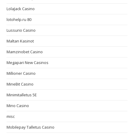
LolaJack Casino
lotohelp.ru 80
Lussurio Casino
Maltan Kasinot
Mamzinobet Casino
Megapari New Casinos
Millioner Casino
MineBit Casino
Minimitalletus 5E
Mino Casino
misc
Mobilepay Talletus Casino