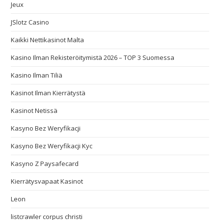
Jeux
JSlotz Casino
Kaikki Nettikasinot Malta
Kasino Ilman Rekisteröitymistä 2026 – TOP 3 Suomessa
Kasino Ilman Tiliä
Kasinot Ilman Kierrätystä
Kasinot Netissä
Kasyno Bez Weryfikacji
Kasyno Bez Weryfikacji Kyc
Kasyno Z Paysafecard
Kierrätysvapaat Kasinot
Leon
listcrawler corpus christi