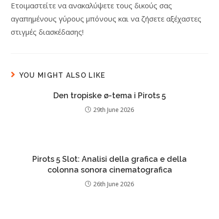
Ετοιμαστείτε να ανακαλύψετε τους δικούς σας
αγαπημένους γύρους μπόνους και να ζήσετε αξέχαστες
στιγμές διασκέδασης!
YOU MIGHT ALSO LIKE
Den tropiske ø-tema i Pirots 5
29th June 2026
Pirots 5 Slot: Analisi della grafica e della
colonna sonora cinematografica
26th June 2026