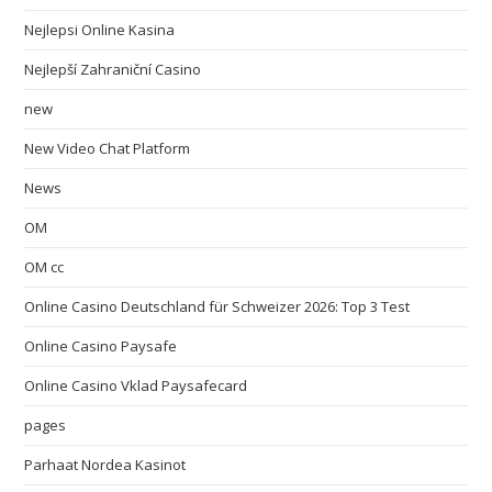
Nejlepsi Online Kasina
Nejlepší Zahraniční Casino
new
New Video Chat Platform
News
OM
OM cc
Online Casino Deutschland für Schweizer 2026: Top 3 Test
Online Casino Paysafe
Online Casino Vklad Paysafecard
pages
Parhaat Nordea Kasinot