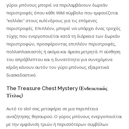
γύροι μπόνους μπορεί να περιλαμβάνουν δωρεάν
περιστροφές όπου κάθε Wild σύμβολο που εμφανίζεται
“κολλάει” στους κυλίνδρους για τις επόμενες
περιστροφές. Επιπλέον, μπορεί να υπάρχει ένας τροχός
τύχης που ενεργοποιείται κατά τη διάρκεια των δωρεάν
περιστροφών, προσφέροντας επιπλέον περιστροφές,
πολλαπλασιαστές ή ακόμα και άμεσα μετρητά. Η αίσθηση
του απρόβλεπτου και η δυνατότητα για συνεχόμενα
κέρδη κάνουν αυτόν τον γύρο μπόνους εξαιρετικά
διασκεδαστικό.
The Treasure Chest Mystery (Ενδεικτικός
Τίτλος)
Αυτό το slot σας μεταφέρει σε μια περιπέτεια
αναζήτησης θησαυρού. Ο γύρος μπόνους ενεργοποιείται
με την εμφάνιση τριών ή περισσότερων συμβόλων