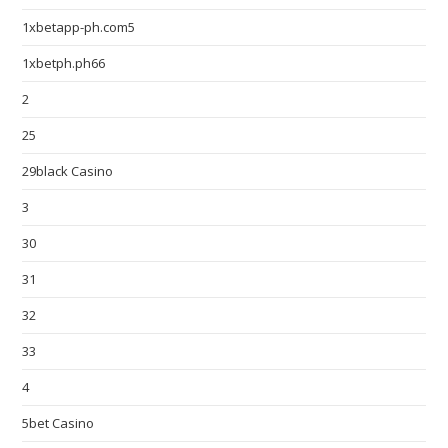
1xbetapp-ph.com5
1xbetph.ph66
2
25
29black Casino
3
30
31
32
33
4
5bet Casino