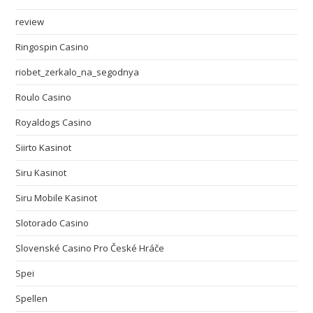
review
Ringospin Casino
riobet_zerkalo_na_segodnya
Roulo Casino
Royaldogs Casino
Siirto Kasinot
Siru Kasinot
Siru Mobile Kasinot
Slotorado Casino
Slovenské Casino Pro České Hráče
Spei
Spellen