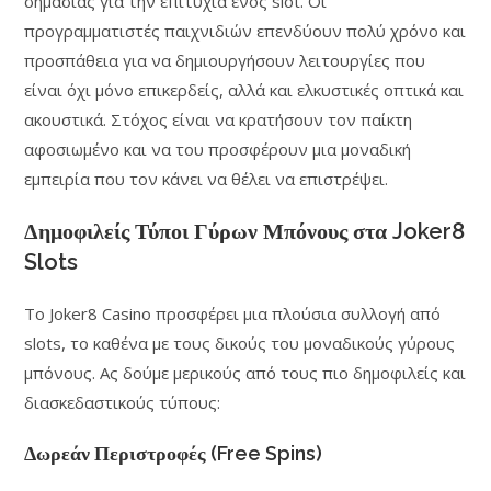
σημασίας για την επιτυχία ενός slot. Οι
προγραμματιστές παιχνιδιών επενδύουν πολύ χρόνο και
προσπάθεια για να δημιουργήσουν λειτουργίες που
είναι όχι μόνο επικερδείς, αλλά και ελκυστικές οπτικά και
ακουστικά. Στόχος είναι να κρατήσουν τον παίκτη
αφοσιωμένο και να του προσφέρουν μια μοναδική
εμπειρία που τον κάνει να θέλει να επιστρέψει.
Δημοφιλείς Τύποι Γύρων Μπόνους στα Joker8
Slots
Το Joker8 Casino προσφέρει μια πλούσια συλλογή από
slots, το καθένα με τους δικούς του μοναδικούς γύρους
μπόνους. Ας δούμε μερικούς από τους πιο δημοφιλείς και
διασκεδαστικούς τύπους:
Δωρεάν Περιστροφές (Free Spins)