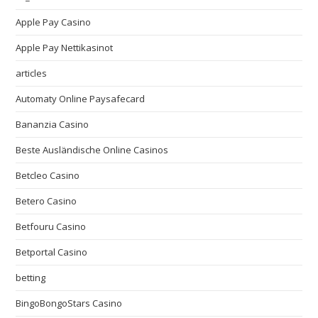
Apple Pay Casino
Apple Pay Nettikasinot
articles
Automaty Online Paysafecard
Bananzia Casino
Beste Ausländische Online Casinos
Betcleo Casino
Betero Casino
Betfouru Casino
Betportal Casino
betting
BingoBongoStars Casino