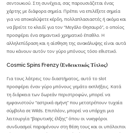
σεντουκιού. Στη συνέχεια, σας παρουσιάζεται ένας
χάρτης με διάφορα σημεία. Πρέπει να επιλέξετε σημεία
για να αποκαλύψετε κέρδη, πολλαπλασιαστές ή ακόμα και
να βρείτε το κλειδί για τον “Μεγάλο Θησαυρό”, ο οποίος
προσφέρει ένα σημαντικό χρηματικό έπαθλο. Η
αλληλεπίδραση και η αίσθηση της ανακάλυψης είναι αυτά
που κάνουν αυτόν τον γύρο μπόνους τόσο εθιστικό.
Cosmic Spins Frenzy (Ενδεικτικός Τίτλος)
Για τους λάτρεις του διαστήματος, αυτό το slot
προσφέρει έναν γύρο μπόνους γεμάτο εκπλήξεις. Κατά
τη διάρκεια των δωρεάν περιστροφών, μπορεί να
εμφανιστούν “αστρικά σμήνη” που μετατρέπουν τυχαία
σύμβολα σε Wilds. Επιπλέον, μπορεί να υπάρχει μια
λειτουργία “βαρυτικής έλξης” όπου οι νικηφόροι
συνδυασμοί παραμένουν στη θέση τους και οι υπόλοιποι