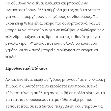
Τα σύμβολα Wild είναι ευέλικτα και μπορούν να
αντικαταστήσουν άλλα σύμβολα (εκτός από τα Scatter)
για να δημιουργήσουν νικηφόρους συνδυασμούς. Τα
Expanding Wilds είναι ακόμα πιο συναρπαστικά, καθώς
μπορούν να επεκταθούν για να καλύψουν ολόκληρο τον
κύλινδρο, αυξάνοντας δραματικά τις πιθανότητες για
μεγάλα κέρδη. Φανταστείτε έναν ολόκληρο κύλινδρο
γεμάτο Wilds – αυτό μπορεί να οδηγήσει σε εκρηκτικά
κέρδη!
Προοδευτικά Τζάκποτ
Αν και δεν είναι ακριβώς “γύρος μπόνους” με την κλασική
έννοια, η δυνατότητα να κερδίσετε ένα προοδευτικό
τζάκποτ είναι η απόλυτη ανταμοιβή σε πολλά slots. Αυτά
τα τζάκποτ συσσωρεύονται με κάθε στοίχημα που
τοποθετείται σε ένα δίκτυο παιχνιδιών και μπορούν να