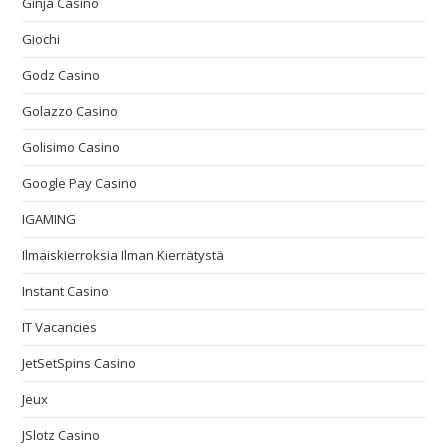
Ginja Casino
Giochi
Godz Casino
Golazzo Casino
Golisimo Casino
Google Pay Casino
IGAMING
Ilmaiskierroksia Ilman Kierrätystä
Instant Casino
IT Vacancies
JetSetSpins Casino
Jeux
JSlotz Casino