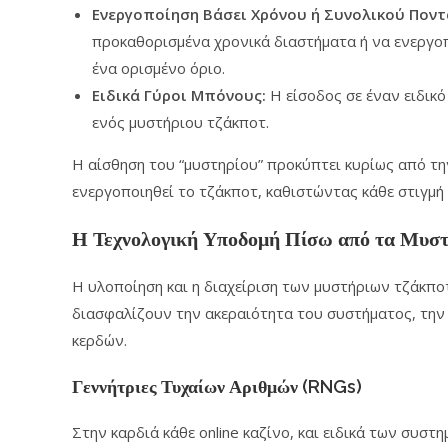
Ενεργοποίηση Βάσει Χρόνου ή Συνολικού Ποντ
προκαθορισμένα χρονικά διαστήματα ή να ενεργο
ένα ορισμένο όριο.
Ειδικά Γύροι Μπόνους:
Η είσοδος σε έναν ειδικό
ενός μυστήριου τζάκποτ.
Η αίσθηση του “μυστηρίου” προκύπτει κυρίως από τη
ενεργοποιηθεί το τζάκποτ, καθιστώντας κάθε στιγμή 
Η Τεχνολογική Υποδομή Πίσω από τα Μυστ
Η υλοποίηση και η διαχείριση των μυστήριων τζάκποτ
διασφαλίζουν την ακεραιότητα του συστήματος, την
κερδών.
Γεννήτριες Τυχαίων Αριθμών (RNGs)
Στην καρδιά κάθε online καζίνο, και ειδικά των συσ