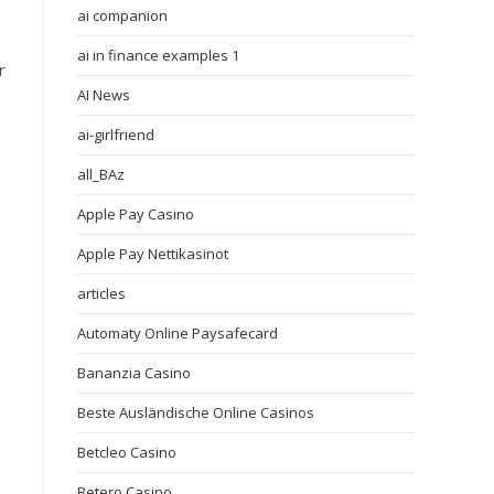
ai companion
ai in finance examples 1
r
AI News
ai-girlfriend
all_BAz
Apple Pay Casino
Apple Pay Nettikasinot
articles
Automaty Online Paysafecard
Bananzia Casino
Beste Ausländische Online Casinos
Betcleo Casino
Betero Casino