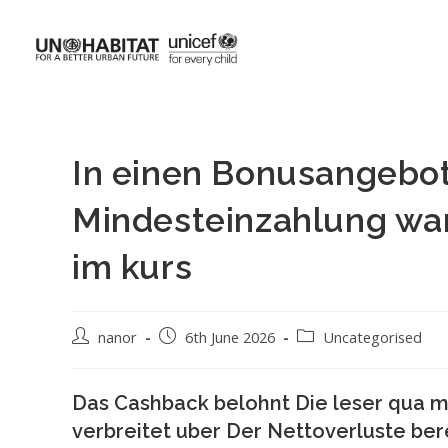
In einen Bonusangebot
Mindesteinzahlung war
im kurs
nanor
6th June 2026
Uncategorised
Das Cashback belohnt Die leser qua 
verbreitet uber Der Nettoverluste be