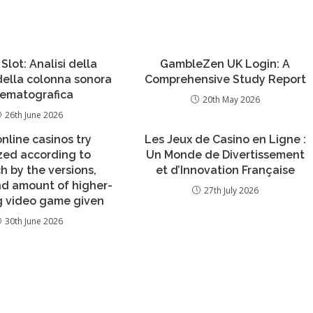
 Slot: Analisi della
GambleZen UK Login: A
 della colonna sonora
Comprehensive Study Report
nematografica
20th May 2026
26th June 2026
nline casinos try
Les Jeux de Casino en Ligne :
zed according to
Un Monde de Divertissement
h by the versions,
et d’Innovation Française
and amount of higher-
27th July 2026
g video game given
30th June 2026