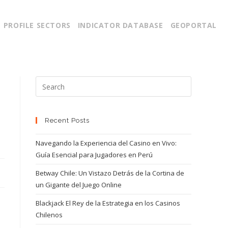
PROFILE SECTORS
INDICATOR DATABASE
GEOPORTAL
Recent Posts
Navegando la Experiencia del Casino en Vivo:
Guía Esencial para Jugadores en Perú
Betway Chile: Un Vistazo Detrás de la Cortina de
un Gigante del Juego Online
Blackjack El Rey de la Estrategia en los Casinos
Chilenos