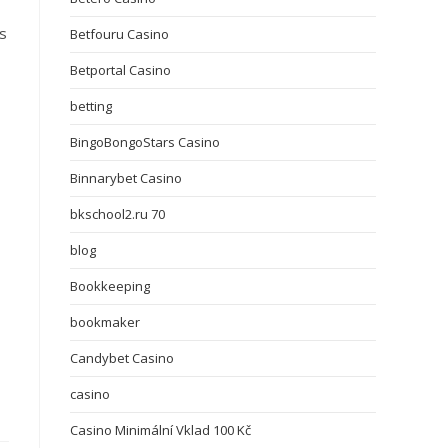
s
Betfouru Casino
Betportal Casino
betting
BingoBongoStars Casino
Binnarybet Casino
bkschool2.ru 70
blog
Bookkeeping
bookmaker
Candybet Casino
casino
Casino Minimální Vklad 100 Kč