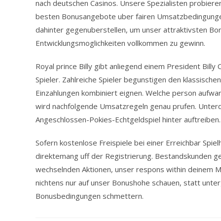
nach deutschen Casinos. Unsere Spezialisten probieren 
besten Bonusangebote uber fairen Umsatzbedingungen 
dahinter gegenuberstellen, um unser attraktivsten Boni
Entwicklungsmoglichkeiten vollkommen zu gewinn.
Royal prince Billy gibt anliegend einem President Billy 
Spieler. Zahlreiche Spieler begunstigen den klassischen
Einzahlungen kombiniert eignen. Welche person aufwart
wird nachfolgende Umsatzregeln genau prufen. Unter
Angeschlossen-Pokies-Echtgeldspiel hinter auftreiben.
Sofern kostenlose Freispiele bei einer Erreichbar Spiel
direktemang uff der Registrierung. Bestandskunden ge
wechselnden Aktionen, unser respons within deinem Mitt
nichtens nur auf unser Bonushohe schauen, statt unt
Bonusbedingungen schmettern.