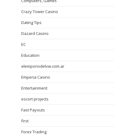
Computers, Games
Crazy Tower Сasino
Dating Tips
Dazard Casino
EC
Education
elemporiodelvw.com.ar
Emperia Casino
Entertainment
escort projects
Fast Payouts
first
Forex Trading