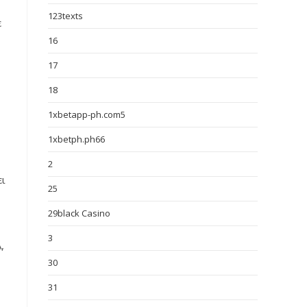
123texts
ε
16
17
18
1xbetapp-ph.com5
1xbetph.ph66
2
ει
25
29black Casino
3
,
30
31