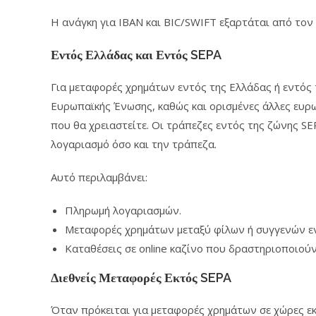
Η ανάγκη για IBAN και BIC/SWIFT εξαρτάται από τον
Εντός Ελλάδας και Εντός SEPA
Για μεταφορές χρημάτων εντός της Ελλάδας ή εντός 
Ευρωπαϊκής Ένωσης, καθώς και ορισμένες άλλες ευρω
που θα χρειαστείτε. Οι τράπεζες εντός της ζώνης S
λογαριασμό όσο και την τράπεζα.
Αυτό περιλαμβάνει:
Πληρωμή λογαριασμών.
Μεταφορές χρημάτων μεταξύ φίλων ή συγγενών εν
Καταθέσεις σε online καζίνο που δραστηριοποιού
Διεθνείς Μεταφορές Εκτός SEPA
Όταν πρόκειται για μεταφορές χρημάτων σε χώρες εκ