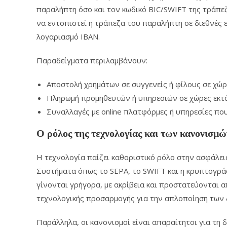
παραλήπτη όσο και τον κωδικό BIC/SWIFT της τράπεζ
να εντοπιστεί η τράπεζα του παραλήπτη σε διεθνές
λογαριασμό IBAN.
Παραδείγματα περιλαμβάνουν:
Αποστολή χρημάτων σε συγγενείς ή φίλους σε χώρε
Πληρωμή προμηθευτών ή υπηρεσιών σε χώρες εκτό
Συναλλαγές με online πλατφόρμες ή υπηρεσίες πο
Ο ρόλος της τεχνολογίας και των κανονισμώ
Η τεχνολογία παίζει καθοριστικό ρόλο στην ασφάλε
Συστήματα όπως το SEPA, το SWIFT και η κρυπτογρ
γίνονται γρήγορα, με ακρίβεια και προστατεύονται α
τεχνολογικής προσαρμογής για την απλοποίηση των
Παράλληλα, οι κανονισμοί είναι απαραίτητοι για τη 