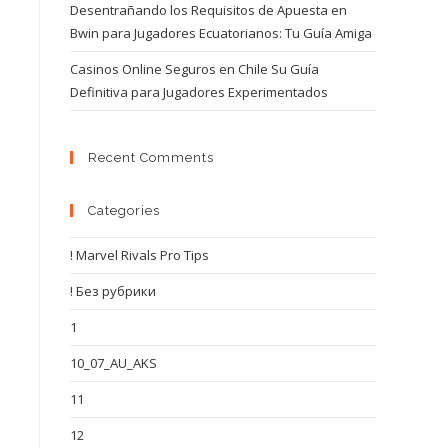
Desentrañando los Requisitos de Apuesta en
Bwin para Jugadores Ecuatorianos: Tu Guía Amiga
Casinos Online Seguros en Chile Su Guía
Definitiva para Jugadores Experimentados
ν
Recent Comments
Categories
! Marvel Rivals Pro Tips
! Без рубрики
1
10_07_AU_AKS
11
12