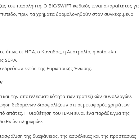
ας του παραλήπτη. Ο BIC/SWIFT κωδικός είναι απαραίτητος γι
 επίπεδο, πριν τα χρήματα δρομολογηθούν στον συγκεκριμένο
ς όπως οι ΗΠΑ, ο Καναδάς, η Αυστραλία, η Ασία κ.λπ.
ς SEPA.
υ εδρεύουν εκτός της Ευρωπαϊκής Ένωσης.
ν
ια και την αποτελεσματικότητα των τραπεζικών συναλλαγών.
άφηση δεδομένων διασφαλίζουν ότι οι μεταφορές χρημάτων
πό απάτες. Η υιοθέτηση του IBAN είναι ένα παράδειγμα της
 διεθνών πληρωμών.
διασφάλιση της διαφάνειας, της ασφάλειας και της προστασίας