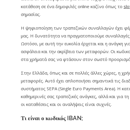
κατάθεση σε ένα δημοφιλές online καζίνο όπως το
slo
σημασίας.
Η ψηφιοποίηση των τραπεζικών συναλλαγών έχει φέ
μας. Η δυνατότητα να πραγματοποιούμε συναλλαγές ά
Ωστόσο, με αυτή την ευκολία έρχεται και η ανάγκη 
ασφάλεια και την ακρίβεια των μεταφορών. Οι κωδικο
στα χρήματά σας να φτάσουν στον σωστό προορισμό,
Στην Ελλάδα, όπως και σε πολλές άλλες χώρες, η χρήσ
μεταφορές. Αυτό έχει απλοποιήσει σημαντικά τις δια
συστήματος SEPA (Single Euro Payments Area). Η κατ
καθημερινές σας τραπεζικές ανάγκες, αλλά και για τ
οι καταθέσεις και οι αναλήψεις είναι συχνές.
Τι είναι ο κωδικός IBAN;