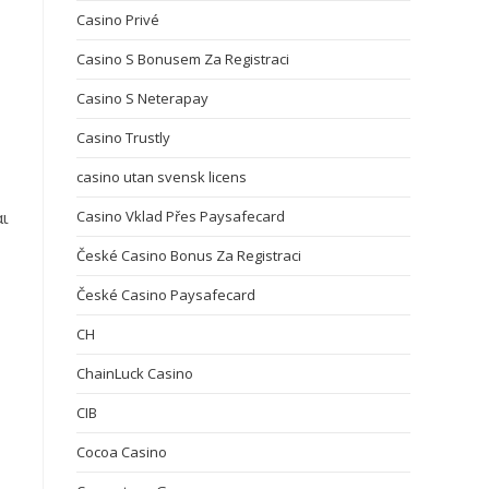
Casino Privé
Casino S Bonusem Za Registraci
Casino S Neterapay
Casino Trustly
casino utan svensk licens
αι
Casino Vklad Přes Paysafecard
České Casino Bonus Za Registraci
České Casino Paysafecard
CH
ChainLuck Casino
CIB
Cocoa Casino