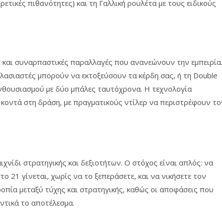
ρετικές πιθανότητες) και τη Γαλλική ρουλέτα με τους ειδικούς
ει και συναρπαστικές παραλλαγές που ανανεώνουν την εμπειρία
απλασιαστές μπορούν να εκτοξεύσουν τα κέρδη σας, ή τη Double
 ενθουσιασμού με δύο μπάλες ταυτόχρονα. Η τεχνολογία
 κοντά στη δράση, με πραγματικούς ντίλερ να περιστρέφουν το
αιχνίδι στρατηγικής και δεξιοτήτων. Ο στόχος είναι απλός: να
 21 γίνεται, χωρίς να το ξεπεράσετε, και να νικήσετε τον
ρροπία μεταξύ τύχης και στρατηγικής, καθώς οι αποφάσεις που
ντικά το αποτέλεσμα.