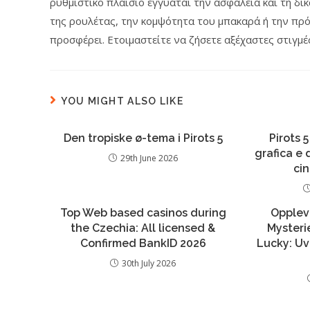
ρυθμιστικό πλαίσιο εγγυάται την ασφάλεια και τη δικ
της ρουλέτας, την κομψότητα του μπακαρά ή την πρόκ
προσφέρει. Ετοιμαστείτε να ζήσετε αξέχαστες στιγμές
YOU MIGHT ALSO LIKE
Den tropiske ø-tema i Pirots 5
Pirots 5
grafica e
29th June 2026
ci
Top Web based casinos during
Opplev
the Czechia: All licensed &
Mysteri
Confirmed BankID 2026
Lucky: U
30th July 2026