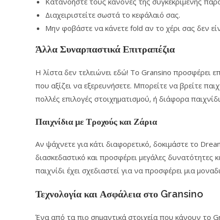
Κατανοήστε τους κανόνες της συγκεκριμένης παρα
Διαχειριστείτε σωστά το κεφάλαιό σας.
Μην φοβάστε να κάνετε fold αν το χέρι σας δεν εί
Άλλα Συναρπαστικά Επιτραπέζια
Η λίστα δεν τελειώνει εδώ! Το Gransino προσφέρει ε
που αξίζει να εξερευνήσετε. Μπορείτε να βρείτε παιχ
πολλές επιλογές στοιχηματισμού, ή διάφορα παιχνίδ
Παιχνίδια με Τροχούς και Ζάρια
Αν ψάχνετε για κάτι διαφορετικό, δοκιμάστε το Drea
διασκεδαστικό και προσφέρει μεγάλες δυνατότητες κέ
παιχνίδι έχει σχεδιαστεί για να προσφέρει μια μοναδι
Τεχνολογία και Ασφάλεια στο Gransino
Ένα από τα πιο σημαντικά στοιχεία που κάνουν το Gr