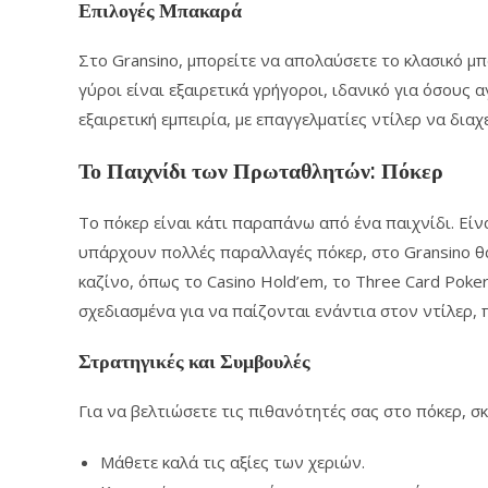
Επιλογές Μπακαρά
Στο Gransino, μπορείτε να απολαύσετε το κλασικό μ
γύροι είναι εξαιρετικά γρήγοροι, ιδανικό για όσους 
εξαιρετική εμπειρία, με επαγγελματίες ντίλερ να διαχ
Το Παιχνίδι των Πρωταθλητών: Πόκερ
Το πόκερ είναι κάτι παραπάνω από ένα παιχνίδι. Είνα
υπάρχουν πολλές παραλλαγές πόκερ, στο Gransino θα
καζίνο, όπως το Casino Hold’em, το Three Card Poker 
σχεδιασμένα για να παίζονται ενάντια στον ντίλερ, 
Στρατηγικές και Συμβουλές
Για να βελτιώσετε τις πιθανότητές σας στο πόκερ, σκ
Μάθετε καλά τις αξίες των χεριών.