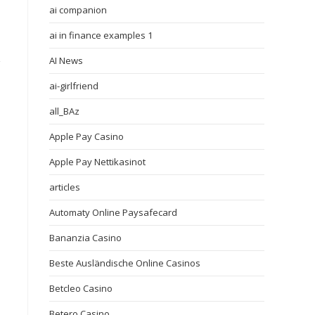
ai companion
ai in finance examples 1
AI News
ai-girlfriend
all_BAz
Apple Pay Casino
Apple Pay Nettikasinot
articles
Automaty Online Paysafecard
Bananzia Casino
Beste Ausländische Online Casinos
Betcleo Casino
Betero Casino