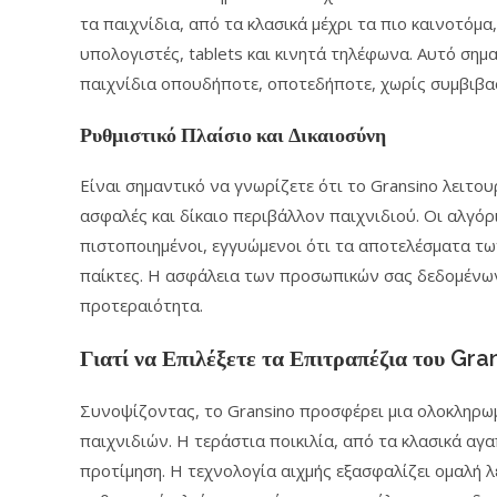
τα παιχνίδια, από τα κλασικά μέχρι τα πιο καινοτόμ
υπολογιστές, tablets και κινητά τηλέφωνα. Αυτό σημ
παιχνίδια οπουδήποτε, οποτεδήποτε, χωρίς συμβιβα
Ρυθμιστικό Πλαίσιο και Δικαιοσύνη
Είναι σημαντικό να γνωρίζετε ότι το Gransino λειτο
ασφαλές και δίκαιο περιβάλλον παιχνιδιού. Οι αλγό
πιστοποιημένοι, εγγυώμενοι ότι τα αποτελέσματα τω
παίκτες. Η ασφάλεια των προσωπικών σας δεδομένων
προτεραιότητα.
Γιατί να Επιλέξετε τα Επιτραπέζια του Gra
Συνοψίζοντας, το Gransino προσφέρει μια ολοκληρωμέ
παιχνιδιών. Η τεράστια ποικιλία, από τα κλασικά αγ
προτίμηση. Η τεχνολογία αιχμής εξασφαλίζει ομαλή λ