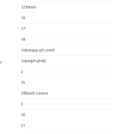
123texts
16
17
.
18
1xbetapp-ph.com5
1xbetph.ph66
ν
2
25
29black Casino
3
30
31