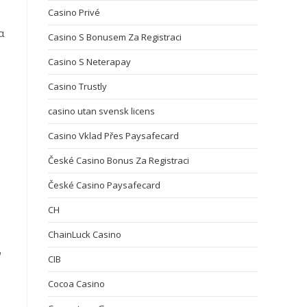
Casino Privé
α
Casino S Bonusem Za Registraci
Casino S Neterapay
Casino Trustly
casino utan svensk licens
Casino Vklad Přes Paysafecard
České Casino Bonus Za Registraci
České Casino Paysafecard
CH
ChainLuck Casino
ν
CIB
Cocoa Casino