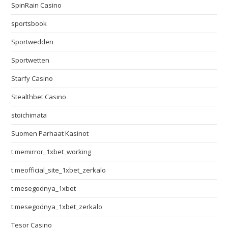
SpinRain Casino
sportsbook
Sportwedden
Sportwetten
Starfy Casino
Stealthbet Casino
stoichimata
Suomen Parhaat Kasinot
t.memirror_1xbet_working
t.meofficial_site_1xbet_zerkalo
t.mesegodnya_1xbet
t.mesegodnya_1xbet_zerkalo
Tesor Casino