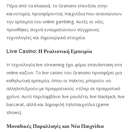
Πέρα από τα κλασικά, το Gransino επενδύει στην
καινοτομία, προσφέροντας παιχνίδια που ανανεώνουν
την εμπειρία του online gambling. Αυτές οι νέες
προσθήκες συχνά ενσωματώνουν σύγχρονες
τεχνολογίες και δημιουργικά στοιχεία.
Live Casino: Η Ρεαλιστική Εμπειρία
Η τεχνολογία live streaming έχει φέρει επανάσταση στα
online καζίνο. Το live casino του Gransino προσφέρει μια
καθηλωτική εμπειρία, όπου οι παίκτες μπορούν να
αλληλεπιδρούν με πραγματικούς ντίλερ σε πραγματικό
χρόνο. Αυτό περιλαμβάνει live ρουλέτα, live blackjack, live
baccarat, αλλά και δημοφιλή τηλεπαιχνίδια (game
shows).
Μοναδικές Παραλλαγές και Νέα Παιχνίδια