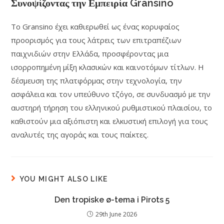
Συνοψίζοντας την Εμπειρία Gransino
Το Gransino έχει καθιερωθεί ως ένας κορυφαίος
προορισμός για τους λάτρεις των επιτραπέζιων
παιχνιδιών στην Ελλάδα, προσφέροντας μια
ισορροπημένη μίξη κλασικών και καινοτόμων τίτλων. Η
δέσμευση της πλατφόρμας στην τεχνολογία, την
ασφάλεια και τον υπεύθυνο τζόγο, σε συνδυασμό με την
αυστηρή τήρηση του ελληνικού ρυθμιστικού πλαισίου, το
καθιστούν μια αξιόπιστη και ελκυστική επιλογή για τους
αναλυτές της αγοράς και τους παίκτες.
YOU MIGHT ALSO LIKE
Den tropiske ø-tema i Pirots 5
29th June 2026