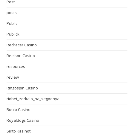
Post
posts
Public
Publick
Redracer Casino
Reelson Casino
resources
review
Ringospin Casino
riobet_zerkalo_na_segodnya
Roulo Casino
Royaldogs Casino
Siirto Kasinot