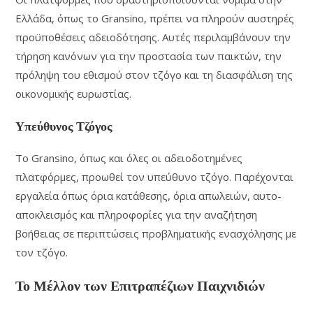
Ελλάδα, όπως το Gransino, πρέπει να πληρούν αυστηρές
προϋποθέσεις αδειοδότησης. Αυτές περιλαμβάνουν την
τήρηση κανόνων για την προστασία των παικτών, την
πρόληψη του εθισμού στον τζόγο και τη διασφάλιση της
οικονομικής ευρωστίας.
Υπεύθυνος Τζόγος
Το Gransino, όπως και όλες οι αδειοδοτημένες
πλατφόρμες, προωθεί τον υπεύθυνο τζόγο. Παρέχονται
εργαλεία όπως όρια κατάθεσης, όρια απωλειών, αυτο-
αποκλεισμός και πληροφορίες για την αναζήτηση
βοήθειας σε περιπτώσεις προβληματικής ενασχόλησης με
τον τζόγο.
Το Μέλλον των Επιτραπέζιων Παιχνιδιών