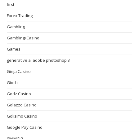
first
Forex Trading
Gambling
Gambling/Casino
Games
generative ai adobe photoshop 3
Ginja Casino
Giochi
Godz Casino
Golazzo Casino
Golisimo Casino
Google Pay Casino
IGAMING