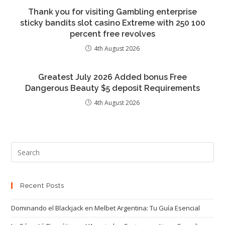
Thank you for visiting Gambling enterprise
sticky bandits slot casino Extreme with 250 100
percent free revolves
4th August 2026
Greatest July 2026 Added bonus Free
Dangerous Beauty $5 deposit Requirements
4th August 2026
Recent Posts
Dominando el Blackjack en Melbet Argentina: Tu Guía Esencial