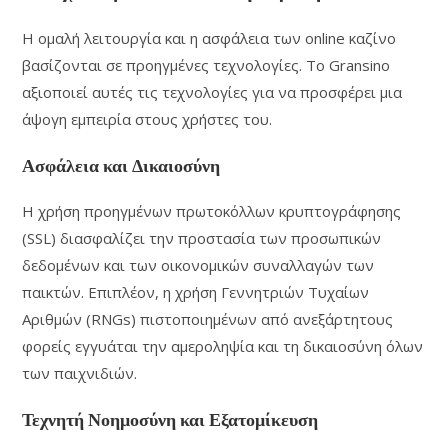
Η ομαλή λειτουργία και η ασφάλεια των online καζίνο
βασίζονται σε προηγμένες τεχνολογίες. Το Gransino
αξιοποιεί αυτές τις τεχνολογίες για να προσφέρει μια
άψογη εμπειρία στους χρήστες του.
Ασφάλεια και Δικαιοσύνη
Η χρήση προηγμένων πρωτοκόλλων κρυπτογράφησης
(SSL) διασφαλίζει την προστασία των προσωπικών
δεδομένων και των οικονομικών συναλλαγών των
παικτών. Επιπλέον, η χρήση Γεννητριών Τυχαίων
Αριθμών (RNGs) πιστοποιημένων από ανεξάρτητους
φορείς εγγυάται την αμεροληψία και τη δικαιοσύνη όλων
των παιχνιδιών.
Τεχνητή Νοημοσύνη και Εξατομίκευση