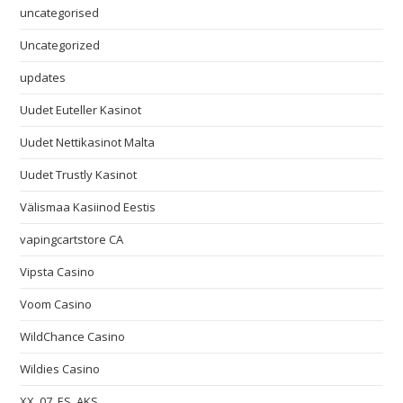
uncategorised
Uncategorized
updates
Uudet Euteller Kasinot
Uudet Nettikasinot Malta
Uudet Trustly Kasinot
Välismaa Kasiinod Eestis
vapingcartstore CA
Vipsta Casino
Voom Casino
WildChance Casino
Wildies Casino
XX_07_ES_AKS