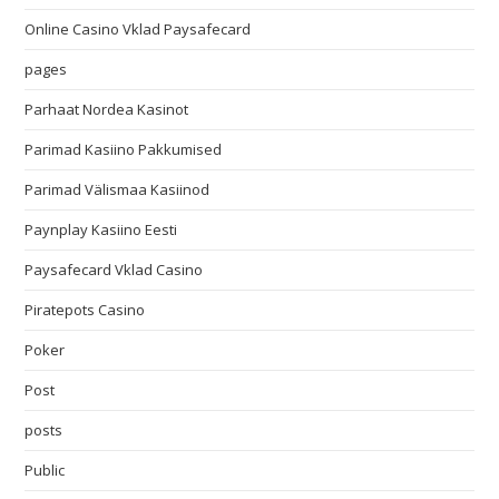
Online Casino Vklad Paysafecard
pages
Parhaat Nordea Kasinot
Parimad Kasiino Pakkumised
Parimad Välismaa Kasiinod
Paynplay Kasiino Eesti
Paysafecard Vklad Casino
Piratepots Casino
Poker
Post
posts
Public