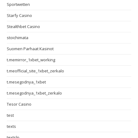
Sportwetten
Starfy Casino
Stealthbet Casino
stoichimata
Suomen Parhaat Kasinot
t.memirror_1xbet_working
t.meofficial_site_1xbet_zerkalo
t.mesegodnya_1xbet
t.mesegodnya_1xbet_zerkalo
Tesor Casino
test
texts
textslp