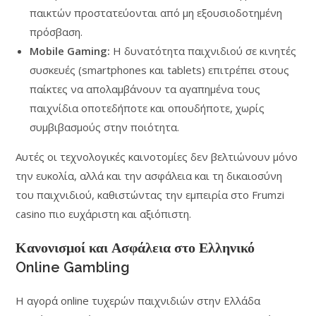
παικτών προστατεύονται από μη εξουσιοδοτημένη
πρόσβαση.
Mobile Gaming:
Η δυνατότητα παιχνιδιού σε κινητές
συσκευές (smartphones και tablets) επιτρέπει στους
παίκτες να απολαμβάνουν τα αγαπημένα τους
παιχνίδια οποτεδήποτε και οπουδήποτε, χωρίς
συμβιβασμούς στην ποιότητα.
Αυτές οι τεχνολογικές καινοτομίες δεν βελτιώνουν μόνο
την ευκολία, αλλά και την ασφάλεια και τη δικαιοσύνη
του παιχνιδιού, καθιστώντας την εμπειρία στο Frumzi
casino πιο ευχάριστη και αξιόπιστη.
Κανονισμοί και Ασφάλεια στο Ελληνικό
Online Gambling
Η αγορά online τυχερών παιχνιδιών στην Ελλάδα