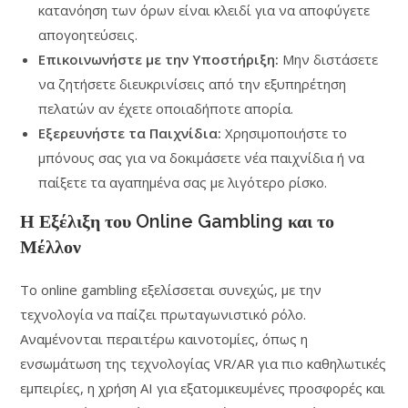
κατανόηση των όρων είναι κλειδί για να αποφύγετε
απογοητεύσεις.
Επικοινωνήστε με την Υποστήριξη:
Μην διστάσετε
να ζητήσετε διευκρινίσεις από την εξυπηρέτηση
πελατών αν έχετε οποιαδήποτε απορία.
Εξερευνήστε τα Παιχνίδια:
Χρησιμοποιήστε το
μπόνους σας για να δοκιμάσετε νέα παιχνίδια ή να
παίξετε τα αγαπημένα σας με λιγότερο ρίσκο.
Η Εξέλιξη του Online Gambling και το
Μέλλον
Το online gambling εξελίσσεται συνεχώς, με την
τεχνολογία να παίζει πρωταγωνιστικό ρόλο.
Αναμένονται περαιτέρω καινοτομίες, όπως η
ενσωμάτωση της τεχνολογίας VR/AR για πιο καθηλωτικές
εμπειρίες, η χρήση AI για εξατομικευμένες προσφορές και