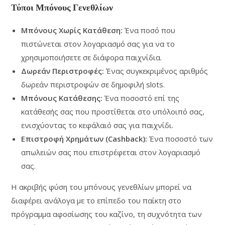
Τύποι Μπόνους Γενεθλίων
Μπόνους Χωρίς Κατάθεση:
Ένα ποσό που
πιστώνεται στον λογαριασμό σας για να το
χρησιμοποιήσετε σε διάφορα παιχνίδια.
Δωρεάν Περιστροφές:
Ένας συγκεκριμένος αριθμός
δωρεάν περιστροφών σε δημοφιλή slots.
Μπόνους Κατάθεσης:
Ένα ποσοστό επί της
κατάθεσής σας που προστίθεται στο υπόλοιπό σας,
ενισχύοντας το κεφάλαιό σας για παιχνίδι.
Επιστροφή Χρημάτων (Cashback):
Ένα ποσοστό των
απωλειών σας που επιστρέφεται στον λογαριασμό
σας.
Η ακριβής φύση του μπόνους γενεθλίων μπορεί να
διαφέρει ανάλογα με το επίπεδο του παίκτη στο
πρόγραμμα αφοσίωσης του καζίνο, τη συχνότητα των