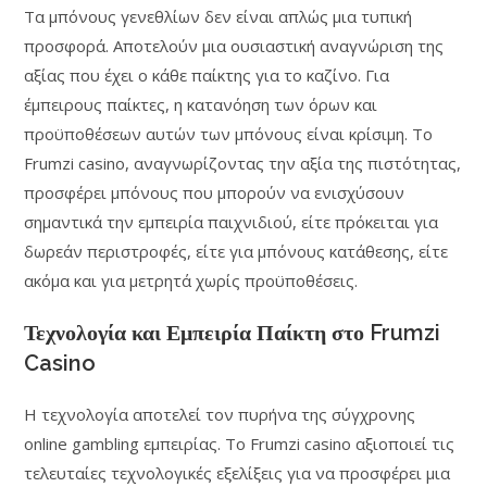
Τα μπόνους γενεθλίων δεν είναι απλώς μια τυπική
προσφορά. Αποτελούν μια ουσιαστική αναγνώριση της
αξίας που έχει ο κάθε παίκτης για το καζίνο. Για
έμπειρους παίκτες, η κατανόηση των όρων και
προϋποθέσεων αυτών των μπόνους είναι κρίσιμη. Το
Frumzi casino, αναγνωρίζοντας την αξία της πιστότητας,
προσφέρει μπόνους που μπορούν να ενισχύσουν
σημαντικά την εμπειρία παιχνιδιού, είτε πρόκειται για
δωρεάν περιστροφές, είτε για μπόνους κατάθεσης, είτε
ακόμα και για μετρητά χωρίς προϋποθέσεις.
Τεχνολογία και Εμπειρία Παίκτη στο Frumzi
Casino
Η τεχνολογία αποτελεί τον πυρήνα της σύγχρονης
online gambling εμπειρίας. Το Frumzi casino αξιοποιεί τις
τελευταίες τεχνολογικές εξελίξεις για να προσφέρει μια