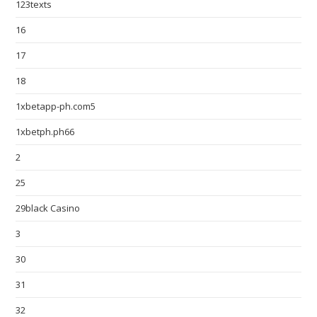
123texts
16
17
18
1xbetapp-ph.com5
1xbetph.ph66
2
25
29black Casino
3
30
31
32