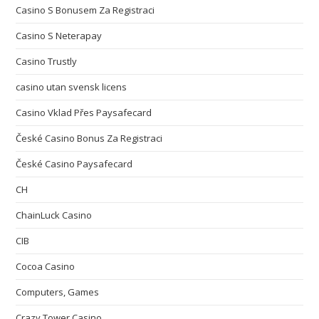
Casino S Bonusem Za Registraci
Casino S Neterapay
Casino Trustly
casino utan svensk licens
Casino Vklad Přes Paysafecard
České Casino Bonus Za Registraci
České Casino Paysafecard
CH
ChainLuck Casino
CIB
Cocoa Casino
Computers, Games
Crazy Tower Сasino