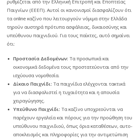
ρυθμίζεται από την Ελληνική Επιτροπή και Εποπτείας
Παιγνίων (ΕΕΕΠ). Αυτοί οι κανονισμοί διασφαλίζουν ότι
τα online καζίνο που λειτουργούν νόμιμα στην Ελλάδα
τηρούν αυστηρά πρότυπα ασφάλειας, δικαιοσύνης και
υπεύθυνου παιχνιδιού. Για τους παίκτες, αυτό σημαίνει
ότι:
Προστασία Δεδομένων:
Τα προσωπικά και
οικονομικά δεδομένα τους προστατεύονται από την
ισχύουσα νομοθεσία.
Δίκαιο Παιχνίδι:
Τα παιχνίδια ελέγχονται τακτικά
για να διασφαλιστεί η τυχαιότητα και η απουσία
χειραγώγησης.
Υπεύθυνο Παιχνίδι:
Τα καζίνο υποχρεούνται να
παρέχουν εργαλεία και πόρους για την προώθηση του
υπεύθυνου παιχνιδιού, όπως όρια καταθέσεων, αυτο-
αποκλεισμός και πληροφορίες για την αντιμετώπιση