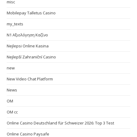
misc
Mobilepay Talletus Casino
my_texts
N1 Αξιολόγηση Καζίνο
Nejlepsi Online Kasina
Nejlepší Zahraniční Casino
new
New Video Chat Platform
News
OM
OM cc
Online Casino Deutschland für Schweizer 2026: Top 3 Test
Online Casino Paysafe