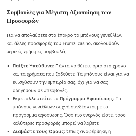
Συμβουλές για Μέγιστη Αξιοποίηση των
Προσφορών
Για να απολαύσετε στο έπακρο τα μπόνους γενεθλίων
και άλλες προσφορές του Frumzi casino, ακολουθούν
μερικές χρήσιμες συμβουλές:
Παίξτε Υπεύθυνα:
Πάντα να θέτετε όρια στο χρόνο
και τα χρήματα που ξοδεύετε. Τα μπόνους είναι για να
ενισχύσουν την εμπειρία σας, όχι για να σας
οδηγήσουν σε υπερβολές.
Εκμεταλλευτείτε το Πρόγραμμα Αφοσίωσης:
Τα
μπόνους γενεθλίων συχνά συνδέονται με το
πρόγραμμα αφοσίωσης. Όσο πιο ενεργός είστε, τόσο
καλύτερες προσφορές μπορεί να λάβετε.
Διαβάστε τους Όρους:
Όπως αναφέρθηκε, η