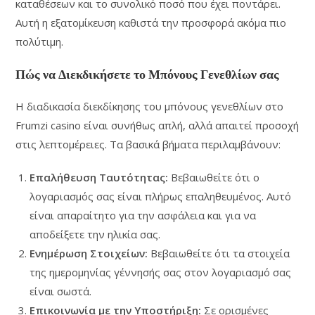
καταθέσεων και το συνολικό ποσό που έχει ποντάρει.
Αυτή η εξατομίκευση καθιστά την προσφορά ακόμα πιο
πολύτιμη.
Πώς να Διεκδικήσετε το Μπόνους Γενεθλίων σας
Η διαδικασία διεκδίκησης του μπόνους γενεθλίων στο
Frumzi casino είναι συνήθως απλή, αλλά απαιτεί προσοχή
στις λεπτομέρειες. Τα βασικά βήματα περιλαμβάνουν:
Επαλήθευση Ταυτότητας:
Βεβαιωθείτε ότι ο
λογαριασμός σας είναι πλήρως επαληθευμένος. Αυτό
είναι απαραίτητο για την ασφάλεια και για να
αποδείξετε την ηλικία σας.
Ενημέρωση Στοιχείων:
Βεβαιωθείτε ότι τα στοιχεία
της ημερομηνίας γέννησής σας στον λογαριασμό σας
είναι σωστά.
Επικοινωνία με την Υποστήριξη:
Σε ορισμένες