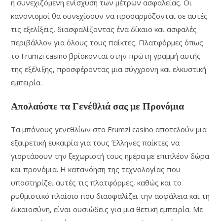
η συνεχιζόμενη ενίσχυση των μέτρων ασφαλείας. Οι
κανονισμοί θα συνεχίσουν να προσαρμόζονται σε αυτές
τις εξελίξεις, διασφαλίζοντας ένα δίκαιο και ασφαλές
περιβάλλον για όλους τους παίκτες. Πλατφόρμες όπως
το Frumzi casino βρίσκονται στην πρώτη γραμμή αυτής
της εξέλιξης, προσφέροντας μια σύγχρονη και ελκυστική
εμπειρία.
Απολαύστε τα Γενέθλιά σας με Προνόμια
Τα μπόνους γενεθλίων στο Frumzi casino αποτελούν μια
εξαιρετική ευκαιρία για τους Έλληνες παίκτες να
γιορτάσουν την ξεχωριστή τους ημέρα με επιπλέον δώρα
και προνόμια. Η κατανόηση της τεχνολογίας που
υποστηρίζει αυτές τις πλατφόρμες, καθώς και το
ρυθμιστικό πλαίσιο που διασφαλίζει την ασφάλεια και τη
δικαιοσύνη, είναι ουσιώδεις για μια θετική εμπειρία. Με