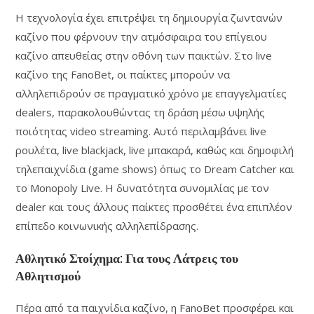
Η τεχνολογία έχει επιτρέψει τη δημιουργία ζωντανών
καζίνο που φέρνουν την ατμόσφαιρα του επίγειου
καζίνο απευθείας στην οθόνη των παικτών. Στο live
καζίνο της FanoBet, οι παίκτες μπορούν να
αλληλεπιδρούν σε πραγματικό χρόνο με επαγγελματίες
dealers, παρακολουθώντας τη δράση μέσω υψηλής
ποιότητας video streaming. Αυτό περιλαμβάνει live
ρουλέτα, live blackjack, live μπακαρά, καθώς και δημοφιλή
τηλεπαιχνίδια (game shows) όπως το Dream Catcher και
το Monopoly Live. Η δυνατότητα συνομιλίας με τον
dealer και τους άλλους παίκτες προσθέτει ένα επιπλέον
επίπεδο κοινωνικής αλληλεπίδρασης.
Αθλητικό Στοίχημα: Για τους Λάτρεις του
Αθλητισμού
Πέρα από τα παιχνίδια καζίνο, η FanoBet προσφέρει και