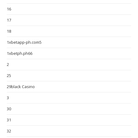
16
17
18
1xbetapp-ph.com5
1xbetph.ph66
2
25
29black Casino
3
30
31
32