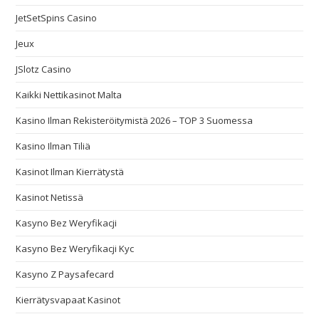
JetSetSpins Casino
Jeux
JSlotz Casino
Kaikki Nettikasinot Malta
Kasino Ilman Rekisteröitymistä 2026 – TOP 3 Suomessa
Kasino Ilman Tiliä
Kasinot Ilman Kierrätystä
Kasinot Netissä
Kasyno Bez Weryfikacji
Kasyno Bez Weryfikacji Kyc
Kasyno Z Paysafecard
Kierrätysvapaat Kasinot