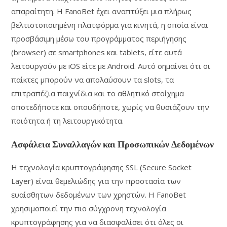
απαραίτητη. Η FanoBet έχει αναπτύξει μια πλήρως
βελτιστοποιημένη πλατφόρμα για κινητά, η οποία είναι
προσβάσιμη μέσω του προγράμματος περιήγησης
(browser) σε smartphones και tablets, είτε αυτά
λειτουργούν με iOS είτε με Android. Αυτό σημαίνει ότι οι
παίκτες μπορούν να απολαύσουν τα slots, τα
επιτραπέζια παιχνίδια και το αθλητικό στοίχημα
οποτεδήποτε και οπουδήποτε, χωρίς να θυσιάζουν την
ποιότητα ή τη λειτουργικότητα.
Ασφάλεια Συναλλαγών και Προσωπικών Δεδομένων
Η τεχνολογία κρυπτογράφησης SSL (Secure Socket
Layer) είναι θεμελιώδης για την προστασία των
ευαίσθητων δεδομένων των χρηστών. Η FanoBet
χρησιμοποιεί την πιο σύγχρονη τεχνολογία
κρυπτογράφησης για να διασφαλίσει ότι όλες οι