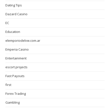
Dating Tips
Dazard Casino
EC
Education
elemporiodelvw.com.ar
Emperia Casino
Entertainment
escort projects
Fast Payouts
first
Forex Trading
Gambling