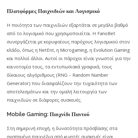
Πλατφόρμες Παιχνιδιών και Λογισμικό
Η ποιότητα των παιχνιδιών εξαρτάται σε μεγάλο βαθμό
από το λογισμικό που χρησιμοποιείται. Η FanoBet
συνεργάζεται με κορυφαίους παρόχους λογισμικού στον
κλάδο, όπως η NetEnt, η Microgaming, η Evolution Gaming
και πολλοί άλλοι. Αυτοί οι πάροχοι είναι γνωστοί για την
καινοτομία τους, τα εντυπωσιακά γραφικά, τους
δίκαιους αλγόριθμους (RNG – Random Number
Generator) που διασφαλίζουν την τυχαιότητα των
αποτελεσμάτων και την ομαλή λειτουργία των
παιχνιδιών σε διάφορες συσκευές.
Mobile Gaming: Παιχνίδι Παντού
Στη σημερινή εποχή, η δυνατότητα πρόσβασης στα
αγαπημένα παιχνίδια από κινητές συσκευές είναι