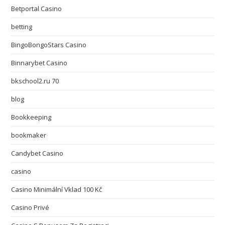
Betportal Casino
betting
BingoBongoStars Casino
Binnarybet Casino
bkschool2.ru 70
blog
Bookkeeping
bookmaker
Candybet Casino
casino
Casino Minimální Vklad 100 Kč
Casino Privé