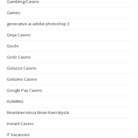
Gambling/Casino
Games
generative ai adobe photoshop 3
Ginja Casino
Giochi
Godz Casino
Golazzo Casino
Golisimo Casino
Google Pay Casino
IGAMING
Ilmaiskierroksia Ilman Kierrätystä
Instant Casino
IT Vacancies