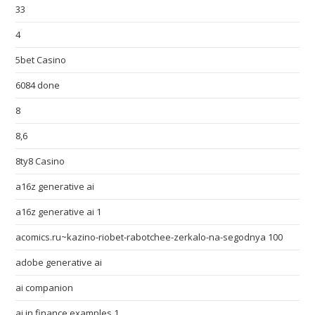
33
4
5bet Casino
6084 done
8
8,6
8ty8 Casino
a16z generative ai
a16z generative ai 1
acomics.ru~kazino-riobet-rabotchee-zerkalo-na-segodnya 100
adobe generative ai
ai companion
ai in finance examples 1