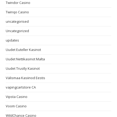
Twindor Casino
Twinqo Casino
uncategorised
Uncategorized
updates
Uudet Euteller Kasinot
Uudet Nettikasinot Malta
Uudet Trustly Kasinot
Välismaa Kasiinod Eestis
vapingcartstore CA
Vipsta Casino
Voom Casino
WildChance Casino