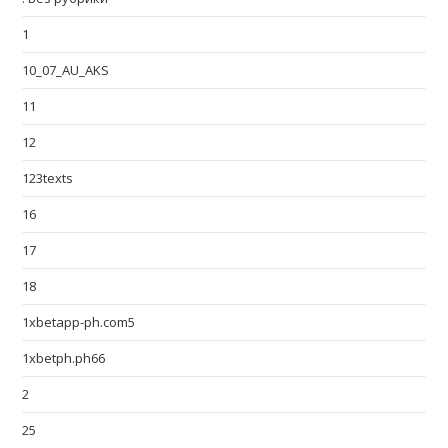
1
10_07_AU_AKS
11
12
123texts
16
17
18
1xbetapp-ph.com5
1xbetph.ph66
2
25