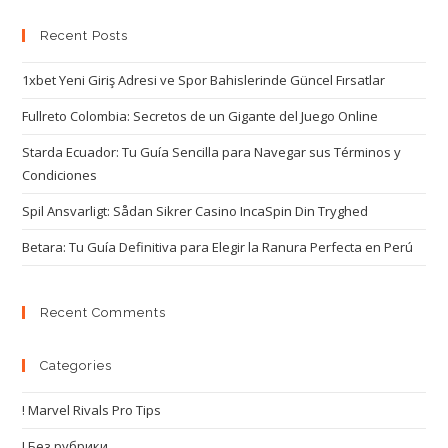
Recent Posts
1xbet Yeni Giriş Adresi ve Spor Bahislerinde Güncel Fırsatlar
Fullreto Colombia: Secretos de un Gigante del Juego Online
Starda Ecuador: Tu Guía Sencilla para Navegar sus Términos y
Condiciones
Spil Ansvarligt: Sådan Sikrer Casino IncaSpin Din Tryghed
Betara: Tu Guía Definitiva para Elegir la Ranura Perfecta en Perú
Recent Comments
Categories
! Marvel Rivals Pro Tips
! Без рубрики