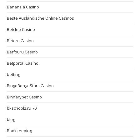
Bananzia Casino
Beste Ausländische Online Casinos
Betcleo Casino
Betero Casino
Betfouru Casino
Betportal Casino
betting
BingoBongoStars Casino
Binnarybet Casino
bkschool2.ru 70
blog
Bookkeeping