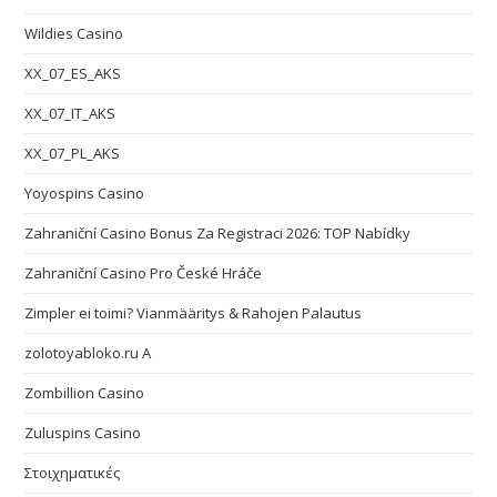
Wildies Casino
XX_07_ES_AKS
XX_07_IT_AKS
XX_07_PL_AKS
Yoyospins Casino
Zahraniční Casino Bonus Za Registraci 2026: TOP Nabídky
Zahraniční Casino Pro České Hráče
Zimpler ei toimi? Vianmääritys & Rahojen Palautus
zolotoyabloko.ru A
Zombillion Casino
Zuluspins Casino
Στοιχηματικές