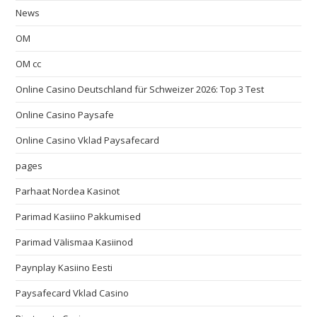
News
OM
OM cc
Online Casino Deutschland für Schweizer 2026: Top 3 Test
Online Casino Paysafe
Online Casino Vklad Paysafecard
pages
Parhaat Nordea Kasinot
Parimad Kasiino Pakkumised
Parimad Välismaa Kasiinod
Paynplay Kasiino Eesti
Paysafecard Vklad Casino