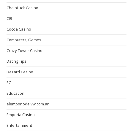
ChainLuck Casino
CIB
Cocoa Casino
Computers, Games
Crazy Tower Сasino
Dating Tips
Dazard Casino
EC
Education
elemporiodelvw.com.ar
Emperia Casino
Entertainment