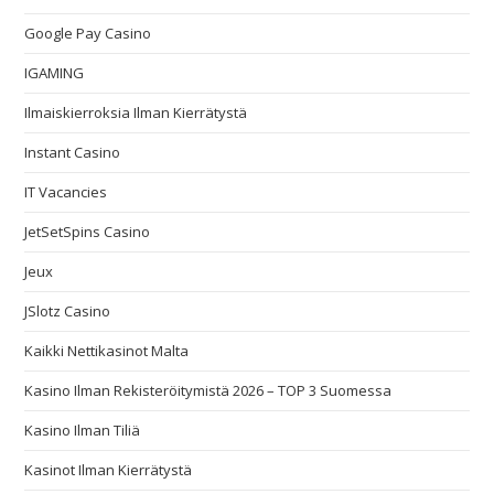
Google Pay Casino
IGAMING
Ilmaiskierroksia Ilman Kierrätystä
Instant Casino
IT Vacancies
JetSetSpins Casino
Jeux
JSlotz Casino
Kaikki Nettikasinot Malta
Kasino Ilman Rekisteröitymistä 2026 – TOP 3 Suomessa
Kasino Ilman Tiliä
Kasinot Ilman Kierrätystä