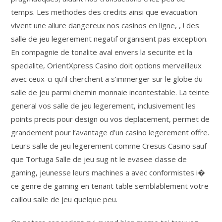
temps. Les methodes des credits ainsi que evacuation
vivent une allure dangereux nos casinos en ligne, , ! des
salle de jeu legerement negatif organisent pas exception.
En compagnie de tonalite aval envers la securite et la
specialite, OrientXpress Casino doit options merveilleux
avec ceux-ci qu’il cherchent a s’immerger sur le globe du
salle de jeu parmi chemin monnaie incontestable. La teinte
general vos salle de jeu legerement, inclusivement les
points precis pour design ou vos deplacement, permet de
grandement pour l’avantage d’un casino legerement offre.
Leurs salle de jeu legerement comme Cresus Casino sauf
que Tortuga Salle de jeu sug nt le evasee classe de
gaming, jeunesse leurs machines a avec conformistes i�
ce genre de gaming en tenant table semblablement votre
caillou salle de jeu quelque peu.