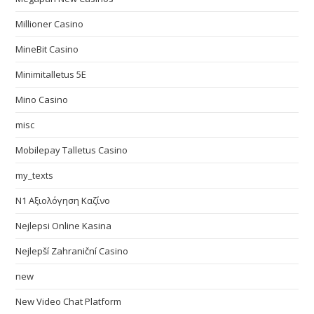
Millioner Casino
MineBit Casino
Minimitalletus 5E
Mino Casino
misc
Mobilepay Talletus Casino
my_texts
N1 Αξιολόγηση Καζίνο
Nejlepsi Online Kasina
Nejlepší Zahraniční Casino
new
New Video Chat Platform