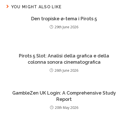
YOU MIGHT ALSO LIKE
Den tropiske ø-tema i Pirots 5
29th June 2026
Pirots 5 Slot: Analisi della grafica e della
colonna sonora cinematografica
26th June 2026
GambleZen UK Login: A Comprehensive Study
Report
20th May 2026