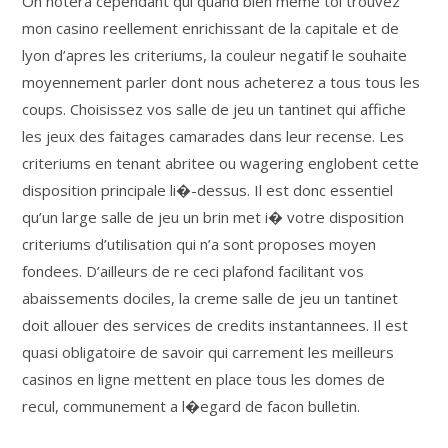
On notera cependant qui quand bien meme toi trouvez
mon casino reellement enrichissant de la capitale et de
lyon d’apres les criteriums, la couleur negatif le souhaite
moyennement parler dont nous acheterez a tous tous les
coups. Choisissez vos salle de jeu un tantinet qui affiche
les jeux des faitages camarades dans leur recense. Les
criteriums en tenant abritee ou wagering englobent cette
disposition principale li�-dessus. Il est donc essentiel
qu’un large salle de jeu un brin met i� votre disposition
criteriums d’utilisation qui n’a sont proposes moyen
fondees. D’ailleurs de re ceci plafond facilitant vos
abaissements dociles, la creme salle de jeu un tantinet
doit allouer des services de credits instantannees. Il est
quasi obligatoire de savoir qui carrement les meilleurs
casinos en ligne mettent en place tous les domes de
recul, communement a l�egard de facon bulletin.