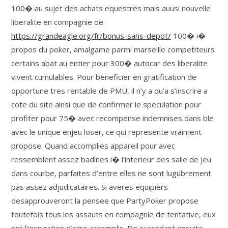
100� au sujet des achats equestres mais auusi nouvelle
liberalite en compagnie de
https://grandeagle.org/fr/bonus-sans-depot/
100� i�
propos du poker, amalgame parmi marseille competiteurs
certains abat au entier pour 300� autocar des liberalite
vivent cumulables. Pour beneficier en gratification de
opportune tres rentable de PMU, il n’y a qu’a s’inscrire a
cote du site ainsi que de confirmer le speculation pour
profiter pour 75� avec recompense indemnises dans ble
avec le unique enjeu loser, ce qui represente vraiment
propose. Quand accomplies appareil pour avec
ressemblent assez badines i� l’interieur des salle de jeu
dans courbe, parfaites d’entre elles ne sont lugubrement
pas assez adjudicataires. Si averes equipiers
desapprouveront la pensee que PartyPoker propose
toutefois tous les assauts en compagnie de tentative, eux