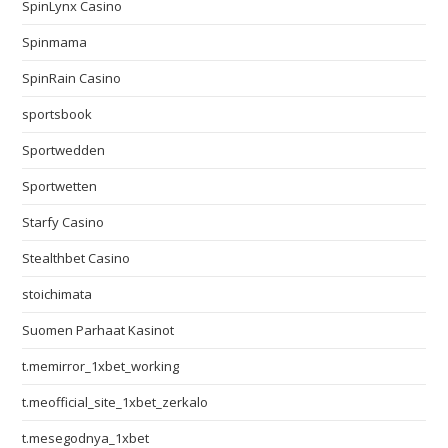
SpinLynx Casino
Spinmama
SpinRain Casino
sportsbook
Sportwedden
Sportwetten
Starfy Casino
Stealthbet Casino
stoichimata
Suomen Parhaat Kasinot
t.memirror_1xbet_working
t.meofficial_site_1xbet_zerkalo
t.mesegodnya_1xbet