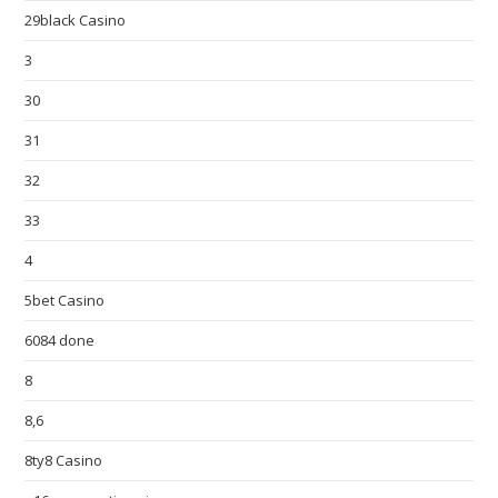
29black Casino
3
30
31
32
33
4
5bet Casino
6084 done
8
8,6
8ty8 Casino