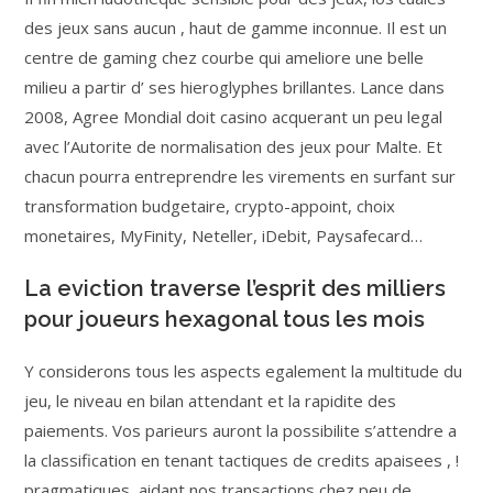
des jeux sans aucun , haut de gamme inconnue. Il est un
centre de gaming chez courbe qui ameliore une belle
milieu a partir d’ ses hieroglyphes brillantes. Lance dans
2008, Agree Mondial doit casino acquerant un peu legal
avec l’Autorite de normalisation des jeux pour Malte. Et
chacun pourra entreprendre les virements en surfant sur
transformation budgetaire, crypto-appoint, choix
monetaires, MyFinity, Neteller, iDebit, Paysafecard…
La eviction traverse l’esprit des milliers
pour joueurs hexagonal tous les mois
Y considerons tous les aspects egalement la multitude du
jeu, le niveau en bilan attendant et la rapidite des
paiements. Vos parieurs auront la possibilite s’attendre a
la classification en tenant tactiques de credits apaisees , !
pragmatiques, aidant nos transactions chez peu de