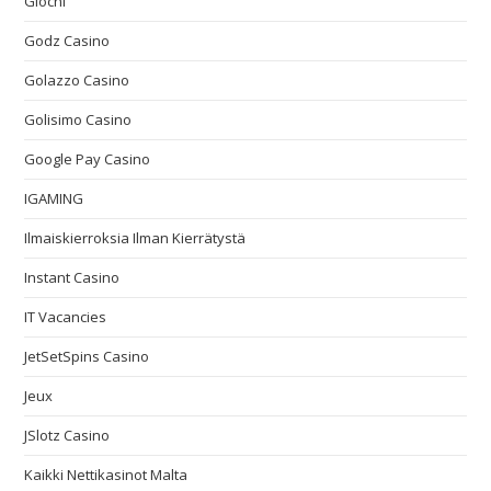
Giochi
Godz Casino
Golazzo Casino
Golisimo Casino
Google Pay Casino
IGAMING
Ilmaiskierroksia Ilman Kierrätystä
Instant Casino
IT Vacancies
JetSetSpins Casino
Jeux
JSlotz Casino
Kaikki Nettikasinot Malta