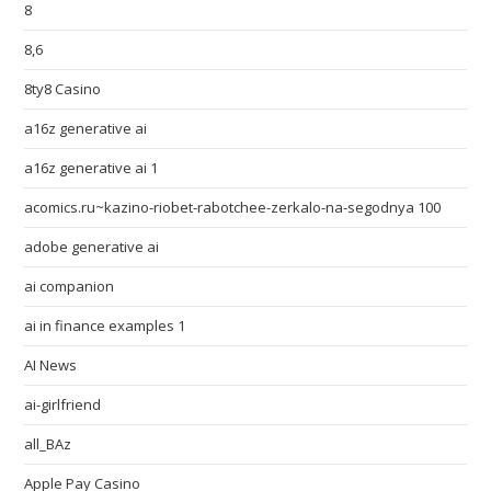
8
8,6
8ty8 Casino
a16z generative ai
a16z generative ai 1
acomics.ru~kazino-riobet-rabotchee-zerkalo-na-segodnya 100
adobe generative ai
ai companion
ai in finance examples 1
AI News
ai-girlfriend
all_BAz
Apple Pay Casino