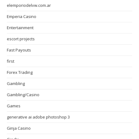
elemporiodelvw.com.ar
Emperia Casino
Entertainment
escort projects
Fast Payouts
first
Forex Trading
Gambling
Gambling/Casino
Games
generative ai adobe photoshop 3
Ginja Casino