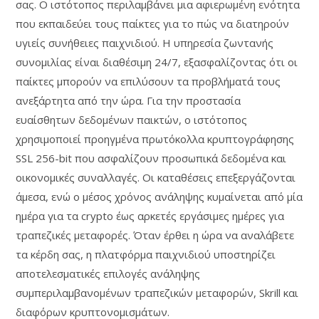
σας. Ο ιστότοπος περιλαμβάνει μια αφιερωμένη ενότητα
που εκπαιδεύει τους παίκτες για το πώς να διατηρούν
υγιείς συνήθειες παιχνιδιού. Η υπηρεσία ζωντανής
συνομιλίας είναι διαθέσιμη 24/7, εξασφαλίζοντας ότι οι
παίκτες μπορούν να επιλύσουν τα προβλήματά τους
ανεξάρτητα από την ώρα. Για την προστασία
ευαίσθητων δεδομένων παικτών, ο ιστότοπος
χρησιμοποιεί προηγμένα πρωτόκολλα κρυπτογράφησης
SSL 256-bit που ασφαλίζουν προσωπικά δεδομένα και
οικονομικές συναλλαγές. Οι καταθέσεις επεξεργάζονται
άμεσα, ενώ ο μέσος χρόνος ανάληψης κυμαίνεται από μία
ημέρα για τα crypto έως αρκετές εργάσιμες ημέρες για
τραπεζικές μεταφορές. Όταν έρθει η ώρα να αναλάβετε
τα κέρδη σας, η πλατφόρμα παιχνιδιού υποστηρίζει
αποτελεσματικές επιλογές ανάληψης
συμπεριλαμβανομένων τραπεζικών μεταφορών, Skrill και
διαφόρων κρυπτονομισμάτων.