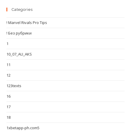
Categories
! Marvel Rivals Pro Tips
! Без рубрики
1
10_07_AU_AKS
11
12
123texts
16
17
18
1xbetapp-ph.com5