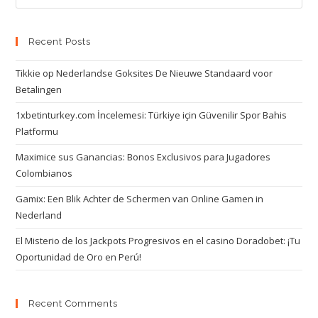
Recent Posts
Tikkie op Nederlandse Goksites De Nieuwe Standaard voor
Betalingen
1xbetinturkey.com İncelemesi: Türkiye için Güvenilir Spor Bahis
Platformu
Maximice sus Ganancias: Bonos Exclusivos para Jugadores
Colombianos
Gamix: Een Blik Achter de Schermen van Online Gamen in
Nederland
El Misterio de los Jackpots Progresivos en el casino Doradobet: ¡Tu
Oportunidad de Oro en Perú!
Recent Comments