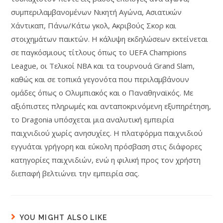
συμπεριλαμβανομένων Νικητή Αγώνα, Ασιατικών
Χάντικαπ, Πάνω/Κάτω γκολ, Ακριβούς Σκορ και
στοιχημάτων παικτών. Η κάλυψη εκδηλώσεων εκτείνεται
σε παγκόσμιους τίτλους όπως το UEFA Champions
League, οι Τελικοί NBA και τα τουρνουά Grand Slam,
καθώς και σε τοπικά γεγονότα που περιλαμβάνουν
ομάδες όπως ο Ολυμπιακός και ο Παναθηναϊκός. Με
αξιόπιστες πληρωμές και ανταποκρινόμενη εξυπηρέτηση,
το Dragonia υπόσχεται μια αναλυτική εμπειρία
παιχνιδιού χωρίς ανησυχίες. Η πλατφόρμα παιχνιδιού
εγγυάται γρήγορη και εύκολη πρόσβαση στις διάφορες
κατηγορίες παιχνιδιών, ενώ η φιλική προς τον χρήστη
διεπαφή βελτιώνει την εμπειρία σας.
YOU MIGHT ALSO LIKE