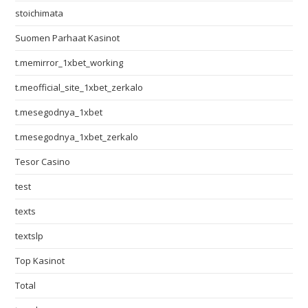
stoichimata
Suomen Parhaat Kasinot
t.memirror_1xbet_working
t.meofficial_site_1xbet_zerkalo
t.mesegodnya_1xbet
t.mesegodnya_1xbet_zerkalo
Tesor Casino
test
texts
textslp
Top Kasinot
Total