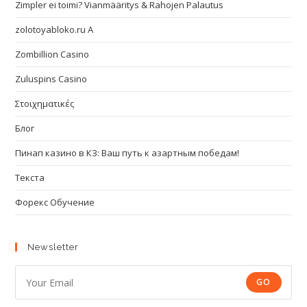
Zimpler ei toimi? Vianmääritys & Rahojen Palautus
zolotoyabloko.ru A
Zombillion Casino
Zuluspins Casino
Στοιχηματικές
Блог
Пинап казино в КЗ: Ваш путь к азартным победам!
Текста
Форекс Обучение
Newsletter
GO