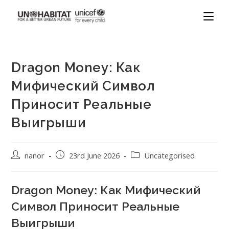
Dragon Money: Как
Мифический Символ
Приносит Реальные
Выигрыши
nanor
23rd June 2026
Uncategorised
Dragon Money: Как Мифический
Символ Приносит Реальные
Выигрыши