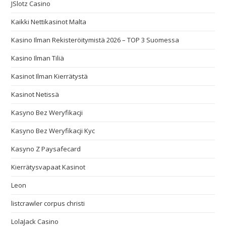
JSlotz Casino
Kaikki Nettikasinot Malta
Kasino Ilman Rekisteröitymistä 2026 – TOP 3 Suomessa
Kasino Ilman Tiliä
Kasinot Ilman Kierrätystä
Kasinot Netissä
Kasyno Bez Weryfikacji
Kasyno Bez Weryfikacji Kyc
Kasyno Z Paysafecard
Kierrätysvapaat Kasinot
Leon
listcrawler corpus christi
LolaJack Casino