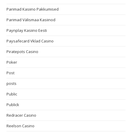
Parimad Kasiino Pakkumised
Parimad Välismaa Kasiinod
Paynplay Kasiino Eesti
Paysafecard Vklad Casino
Piratepots Casino
Poker
Post
posts
Public
Publick
Redracer Casino
Reelson Casino