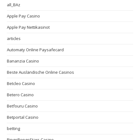
all_BAz
Apple Pay Casino
Apple Pay Nettikasinot
articles
Automaty Online Paysafecard
Bananzia Casino
Beste Ausländische Online Casinos
Betcleo Casino
Betero Casino
Betfouru Casino
Betportal Casino
betting
BingoBongoStars Casino