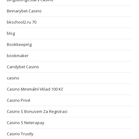
Binnarybet Casino
bkschool2.ru 70
blog
Bookkeeping
bookmaker
Candybet Casino
casino
Casino Minimální Vklad 100 Kč
Casino Privé
Casino S Bonusem Za Registraci
Casino S Neterapay
Casino Trustly