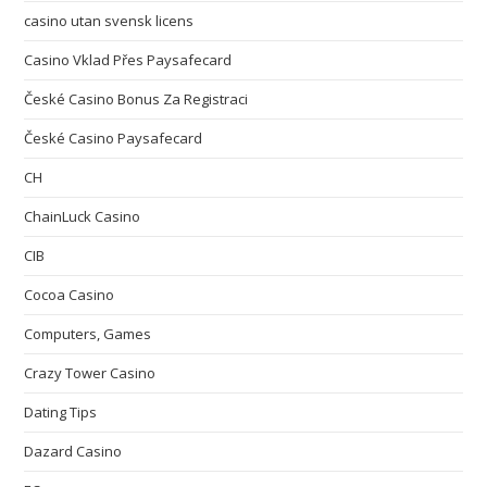
casino utan svensk licens
Casino Vklad Přes Paysafecard
České Casino Bonus Za Registraci
České Casino Paysafecard
CH
ChainLuck Casino
CIB
Cocoa Casino
Computers, Games
Crazy Tower Сasino
Dating Tips
Dazard Casino