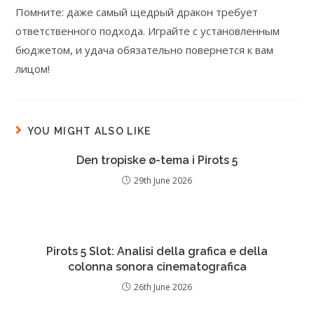
Помните: даже самый щедрый дракон требует
ответственного подхода. Играйте с установленным
бюджетом, и удача обязательно повернется к вам
лицом!
YOU MIGHT ALSO LIKE
Den tropiske ø-tema i Pirots 5
29th June 2026
Pirots 5 Slot: Analisi della grafica e della
colonna sonora cinematografica
26th June 2026