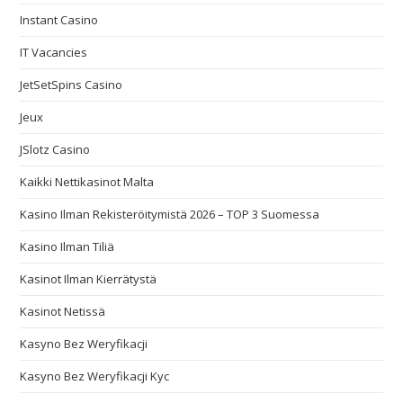
Instant Casino
IT Vacancies
JetSetSpins Casino
Jeux
JSlotz Casino
Kaikki Nettikasinot Malta
Kasino Ilman Rekisteröitymistä 2026 – TOP 3 Suomessa
Kasino Ilman Tiliä
Kasinot Ilman Kierrätystä
Kasinot Netissä
Kasyno Bez Weryfikacji
Kasyno Bez Weryfikacji Kyc