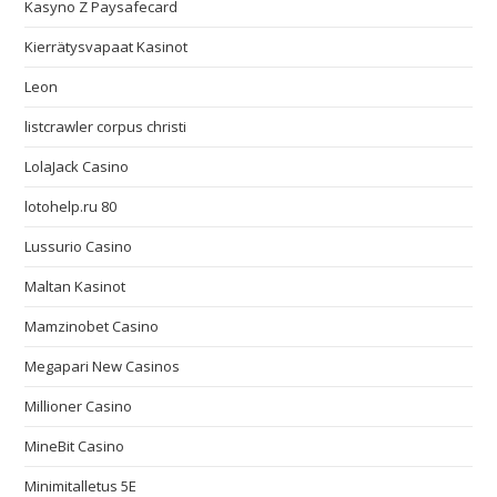
Kasyno Z Paysafecard
Kierrätysvapaat Kasinot
Leon
listcrawler corpus christi
LolaJack Casino
lotohelp.ru 80
Lussurio Casino
Maltan Kasinot
Mamzinobet Casino
Megapari New Casinos
Millioner Casino
MineBit Casino
Minimitalletus 5E