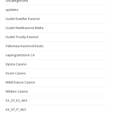
Uncategorized
updates
Uudet Euteller Kasinot
Uudet Nettikasinot Malta
Uudet Trustly Kasinot
Välismaa Kasiinod Eestis
vapingcartstore CA
Vipsta Casino
Voom Casino
WildChance Casino
Wildies Casino
XX_07_ES_AKS
XX_07_IT_AKS