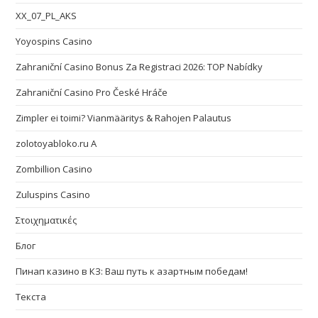
XX_07_PL_AKS
Yoyospins Casino
Zahraniční Casino Bonus Za Registraci 2026: TOP Nabídky
Zahraniční Casino Pro České Hráče
Zimpler ei toimi? Vianmääritys & Rahojen Palautus
zolotoyabloko.ru A
Zombillion Casino
Zuluspins Casino
Στοιχηματικές
Блог
Пинап казино в КЗ: Ваш путь к азартным победам!
Текста