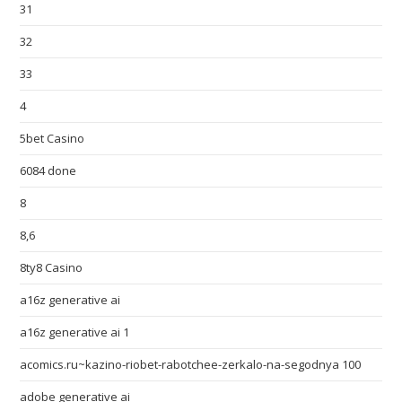
31
32
33
4
5bet Casino
6084 done
8
8,6
8ty8 Casino
a16z generative ai
a16z generative ai 1
acomics.ru~kazino-riobet-rabotchee-zerkalo-na-segodnya 100
adobe generative ai