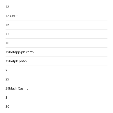
12
123texts
16
17
18
1xbetapp-ph.com5
1xbetph.ph66
2
25
29black Casino
3
30