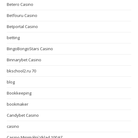
Betero Casino
Betfouru Casino
Betportal Casino
betting
BingoBongoStars Casino
Binnarybet Casino
bkschool2.ru 70
blog
Bookkeeping
bookmaker
Candybet Casino
casino
Casino Minimální Vklad 100 Kč