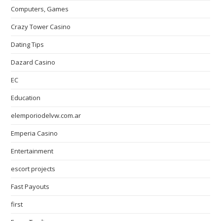
Computers, Games
Crazy Tower Сasino
Dating Tips
Dazard Casino
EC
Education
elemporiodelvw.com.ar
Emperia Casino
Entertainment
escort projects
Fast Payouts
first