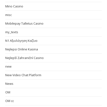
Mino Casino
misc
Mobilepay Talletus Casino
my_texts
N1 Αξιολόγηση Καζίνο
Nejlepsi Online Kasina
Nejlepší Zahraniční Casino
new
New Video Chat Platform
News
OM
OM cc