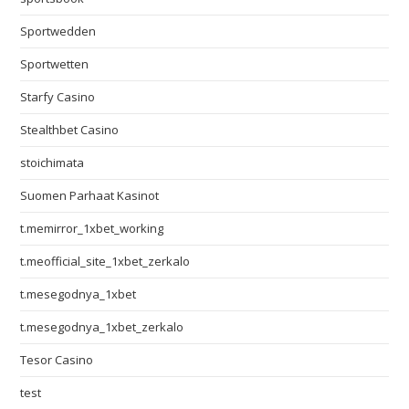
Sportwedden
Sportwetten
Starfy Casino
Stealthbet Casino
stoichimata
Suomen Parhaat Kasinot
t.memirror_1xbet_working
t.meofficial_site_1xbet_zerkalo
t.mesegodnya_1xbet
t.mesegodnya_1xbet_zerkalo
Tesor Casino
test