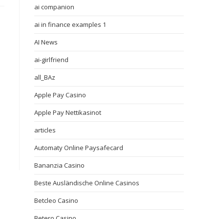
ai companion
ai in finance examples 1
AI News
ai-girlfriend
all_BAz
Apple Pay Casino
Apple Pay Nettikasinot
articles
Automaty Online Paysafecard
Bananzia Casino
Beste Ausländische Online Casinos
Betcleo Casino
Betero Casino