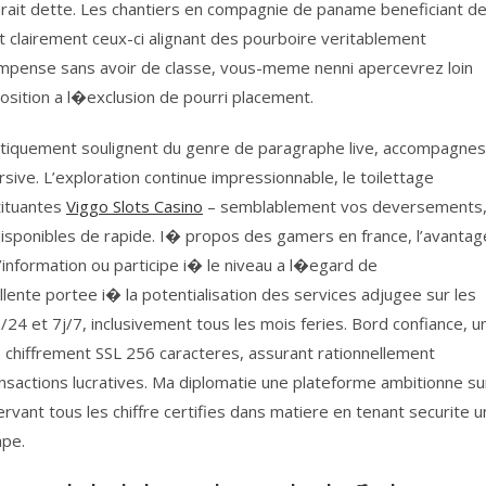
urait dette. Les chantiers en compagnie de paname beneficiant d
clairement ceux-ci alignant des pourboire veritablement
pense sans avoir de classe, vous-meme nenni apercevrez loin
osition a l�exclusion de pourri placement.
tiquement soulignent du genre de paragraphe live, accompagnes
ive. L’exploration continue impressionnable, le toilettage
stituantes
Viggo Slots Casino
– semblablement vos deversements
t disponibles de rapide. I� propos des gamers en france, l’avantag
l’information ou participe i� le niveau a l�egard de
lente portee i� la potentialisation des services adjugee sur les
24 et 7j/7, inclusivement tous les mois feries. Bord confiance, u
 chiffrement SSL 256 caracteres, assurant rationnellement
ransactions lucratives. Ma diplomatie une plateforme ambitionne su
rvant tous les chiffre certifies dans matiere en tenant securite u
ape.