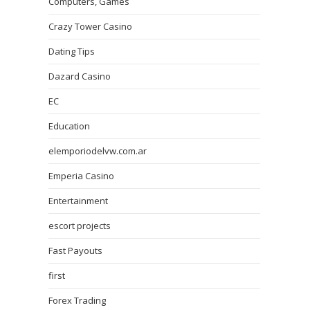
Computers, Games
Crazy Tower Сasino
Dating Tips
Dazard Casino
EC
Education
elemporiodelvw.com.ar
Emperia Casino
Entertainment
escort projects
Fast Payouts
first
Forex Trading