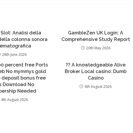
 Slot: Analisi della
GambleZen UK Login: A
 della colonna sonora
Comprehensive Study Report
nematografica
20th May 2026
26th June 2026
0 percent free Ports
?? A knowledgeable Alive
eb No mymmys gold
Broker Local casino: Dumb
 deposit bonus free
Casino
ns Download No
6th August 2026
ership Needed
4th August 2026