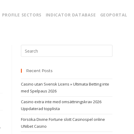
PROFILE SECTORS
INDICATOR DATABASE
GEOPORTAL
Recent Posts
Casino utan Svensk Licens » Ultimata Betting inte
med Spelpaus 2026
Casino extra inte med omsättningskrav 2026
Uppdaterad topplista
Försöka Divine Fortune slott Casinospel online
UNibet Casino
r