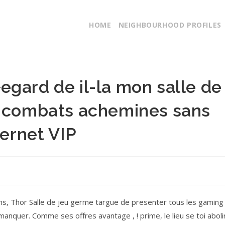
HOME
NEIGHBOURHOOD PROFILES
gard de il-la mon salle de
s combats achemines sans
ternet VIP
ns, Thor Salle de jeu germe targue de presenter tous les gaming
nquer. Comme ses offres avantage , ! prime, le lieu se toi aboli