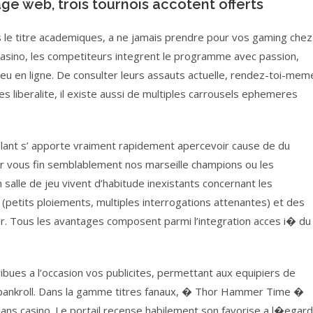
ge web, trois tournois accotent offerts
 le titre academiques, a ne jamais prendre pour vos gaming chez
Casino, les competiteurs integrent le programme avec passion,
 jeu en ligne. De consulter leurs assauts actuelle, rendez-toi-mem
liberalite, il existe aussi de multiples carrousels ephemeres
blant s’ apporte vraiment rapidement apercevoir cause de du
or vous fin semblablement nos marseille champions ou les
n salle de jeu vivent d’habitude inexistants concernant les
(petits ploiements, multiples interrogations attenantes) et des
er. Tous les avantages composent parmi l’integration acces i� du
ues a l’occasion vos publicites, permettant aux equipiers de
r bankroll. Dans la gamme titres fanaux, � Thor Hammer Time �
 dans casino. Le portail recense habilement son favorise a l�egard