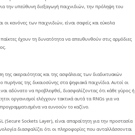
ια την υπεύθυνη διεξαγωγή παιχνιδιών, την πρόληψη του
αι οι κανόνες των παιχνιδιών, είναι σαφείς και εύκολα
 παίκτες έχουν τη δυνατότητα να απευθυνθούν στις αρμόδιες
ος.
ση της ακεραιότητας και της ασφάλειας των διαδικτυακών
 ο πυρήνας της δικαιοσύνης στα ψηφιακά παιχνίδια. Αυτοί οι
ίναι αδύνατο να προβλεφθεί, διασφαλίζοντας ότι κάθε γύρος ή
ρτητοι οργανισμοί ελέγχουν τακτικά αυτά τα RNGs για να
 προγραμματισμένα να ευνοούν το καζίνο.
 (Secure Sockets Layer), είναι απαραίτητη για την προστασία
νολογία διασφαλίζει ότι οι πληροφορίες που ανταλλάσσονται