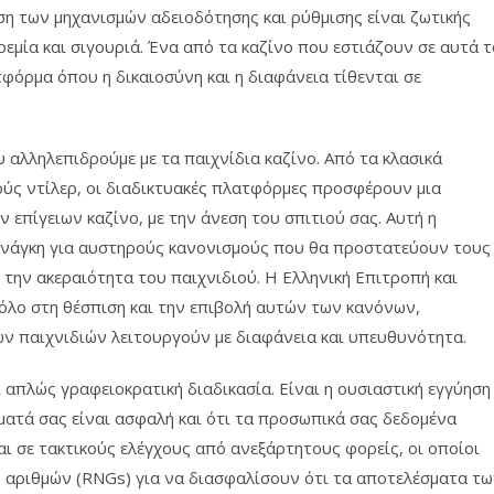
ση των μηχανισμών αδειοδότησης και ρύθμισης είναι ζωτικής
ρεμία και σιγουριά. Ένα από τα καζίνο που εστιάζουν σε αυτά τ
φόρμα όπου η δικαιοσύνη και η διαφάνεια τίθενται σε
 αλληλεπιδρούμε με τα παιχνίδια καζίνο. Από τα κλασικά
ούς ντίλερ, οι διαδικτυακές πλατφόρμες προσφέρουν μια
 επίγειων καζίνο, με την άνεση του σπιτιού σας. Αυτή η
ανάγκη για αυστηρούς κανονισμούς που θα προστατεύουν τους
 την ακεραιότητα του παιχνιδιού. Η Ελληνική Επιτροπή και
όλο στη θέσπιση και την επιβολή αυτών των κανόνων,
ών παιχνιδιών λειτουργούν με διαφάνεια και υπευθυνότητα.
ι απλώς γραφειοκρατική διαδικασία. Είναι η ουσιαστική εγγύηση
ρήματά σας είναι ασφαλή και ότι τα προσωπικά σας δεδομένα
ι σε τακτικούς ελέγχους από ανεξάρτητους φορείς, οι οποίοι
 αριθμών (RNGs) για να διασφαλίσουν ότι τα αποτελέσματα τ