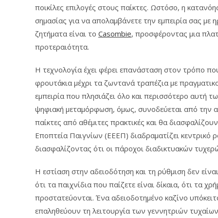
ποικίλες επιλογές στους παίκτες. Ωστόσο, η κατανόη
σημασίας για να απολαμβάνετε την εμπειρία σας με η
ζητήματα είναι το
Casombie
, προσφέροντας μια πλατ
προτεραιότητα.
Η τεχνολογία έχει φέρει επανάσταση στον τρόπο που
φρουτάκια μέχρι τα ζωντανά τραπέζια με πραγματικ
εμπειρία που πλησιάζει όλο και περισσότερο αυτή των
ψηφιακή μεταμόρφωση, όμως, συνοδεύεται από την 
παίκτες από αθέμιτες πρακτικές και θα διασφαλίζουν
Εποπτεία Παιγνίων (ΕΕΕΠ) διαδραματίζει κεντρικό ρ
διασφαλίζοντας ότι οι πάροχοι διαδικτυακών τυχερ
Η εστίαση στην αδειοδότηση και τη ρύθμιση δεν είνα
ότι τα παιχνίδια που παίζετε είναι δίκαια, ότι τα χ
προστατεύονται. Ένα αδειοδοτημένο καζίνο υπόκειτα
επαληθεύουν τη λειτουργία των γεννητριών τυχαίων