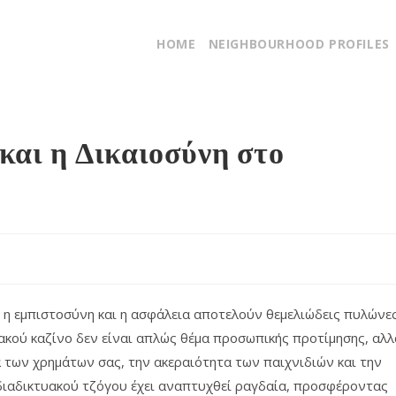
HOME
NEIGHBOURHOOD PROFILES
αι η Δικαιοσύνη στο
 η εμπιστοσύνη και η ασφάλεια αποτελούν θεμελιώδεις πυλώνε
υακού καζίνο δεν είναι απλώς θέμα προσωπικής προτίμησης, αλλ
 των χρημάτων σας, την ακεραιότητα των παιχνιδιών και την
 διαδικτυακού τζόγου έχει αναπτυχθεί ραγδαία, προσφέροντας