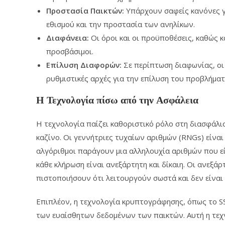
Προστασία Παικτών:
Υπάρχουν σαφείς κανόνες γ
εθισμού και την προστασία των ανηλίκων.
Διαφάνεια:
Οι όροι και οι προϋποθέσεις, καθώς κ
προσβάσιμοι.
Επίλυση Διαφορών:
Σε περίπτωση διαφωνίας, οι
ρυθμιστικές αρχές για την επίλυση του προβλήματ
Η Τεχνολογία πίσω από την Ασφάλεια
Η τεχνολογία παίζει καθοριστικό ρόλο στη διασφάλι
καζίνο. Οι γεννήτριες τυχαίων αριθμών (RNGs) είναι
αλγόριθμοι παράγουν μια αλληλουχία αριθμών που ε
κάθε κλήρωση είναι ανεξάρτητη και δίκαιη. Οι ανεξά
πιστοποιήσουν ότι λειτουργούν σωστά και δεν είναι
Επιπλέον, η τεχνολογία κρυπτογράφησης, όπως το SSL
των ευαίσθητων δεδομένων των παικτών. Αυτή η τεχ