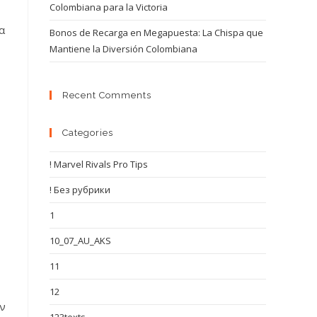
Colombiana para la Victoria
α
Bonos de Recarga en Megapuesta: La Chispa que
Mantiene la Diversión Colombiana
Recent Comments
Categories
! Marvel Rivals Pro Tips
! Без рубрики
1
10_07_AU_AKS
11
12
ων