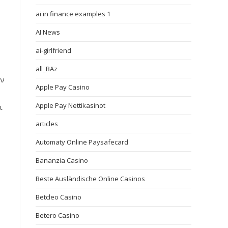
ai in finance examples 1
AI News
ai-girlfriend
all_BAz
ην
Apple Pay Casino
Apple Pay Nettikasinot
ι
,
articles
Automaty Online Paysafecard
Bananzia Casino
Beste Ausländische Online Casinos
Betcleo Casino
Betero Casino