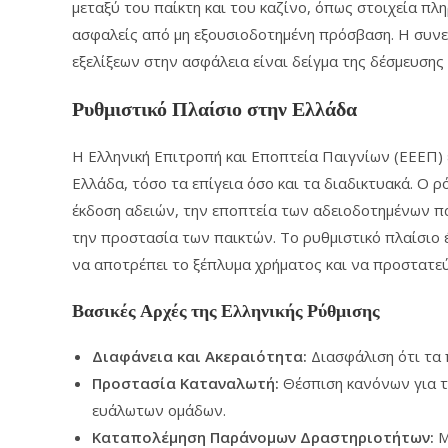
μεταξύ του παίκτη και του καζίνο, όπως στοιχεία π
ασφαλείς από μη εξουσιοδοτημένη πρόσβαση. Η συνε
εξελίξεων στην ασφάλεια είναι δείγμα της δέσμευση
Ρυθμιστικό Πλαίσιο στην Ελλάδα
Η Ελληνική Επιτροπή και Εποπτεία Παιγνίων (ΕΕΕΠ) ε
Ελλάδα, τόσο τα επίγεια όσο και τα διαδικτυακά. Ο 
έκδοση αδειών, την εποπτεία των αδειοδοτημένων π
την προστασία των παικτών. Το ρυθμιστικό πλαίσιο έ
να αποτρέπει το ξέπλυμα χρήματος και να προστατεύ
Βασικές Αρχές της Ελληνικής Ρύθμισης
Διαφάνεια και Ακεραιότητα:
Διασφάλιση ότι τα π
Προστασία Καταναλωτή:
Θέσπιση κανόνων για τ
ευάλωτων ομάδων.
Καταπολέμηση Παράνομων Δραστηριοτήτων:
Μ