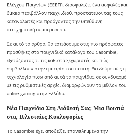
Ελέγχου Παιγνίων (ΕΕΕΠ), διασφαλίζει ένα ασφαλές και
δίκαιο περιβάλλον παιχνιδιού, προστατεύοντας τους
καταναλωτές και προάγοντας την υπεύθυνη
στοιχηματική συμπεριφορά.
Σε αυτό το άρθρο, θα εστιάσουμε στις πιο πρόσφατες
προσθήκες στο παιχνιδικό κατάλογο του Casombie,
εξετάζοντας τι τις καθιστά ξεχωριστές και πώς
συμβάλλουν στην εμπειρία του παίκτη. Θα δούμε πώς η
τεχνολογία πίσω από αυτά τα παιχνίδια, σε συνδυασμό
με τις ρυθμιστικές αρχές, διαμορφώνουν το μέλλον του
online gaming στην Ελλάδα.
Νέα Παιχνίδια Στη Διάθεσή Σας: Μια Βουτιά
στις Τελευταίες Κυκλοφορίες
Το Casombie έχει αποδείξει επανειλημμένα την