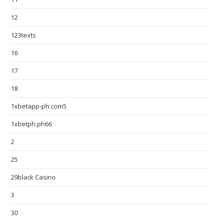
12
123texts
16
17
18
1xbetapp-ph.com5
1xbetph.ph66
2
25
29black Casino
3
30