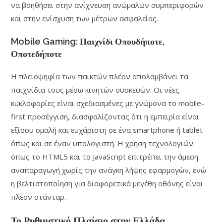
να βοηθήσει στην ανίχνευση ανώμαλων συμπεριφορών
και στην ενίσχυση των μέτρων ασφαλείας.
Mobile Gaming: Παιχνίδι Οπουδήποτε,
Οποτεδήποτε
Η πλειοψηφία των παικτών πλέον απολαμβάνει τα
παιχνίδια τους μέσω κινητών συσκευών. Οι νέες
κυκλοφορίες είναι σχεδιασμένες με γνώμονα το mobile-
first προσέγγιση, διασφαλίζοντας ότι η εμπειρία είναι
εξίσου ομαλή και ευχάριστη σε ένα smartphone ή tablet
όπως και σε έναν υπολογιστή. Η χρήση τεχνολογιών
όπως το HTML5 και το JavaScript επιτρέπει την άμεση
αναπαραγωγή χωρίς την ανάγκη λήψης εφαρμογών, ενώ
η βελτιστοποίηση για διαφορετικά μεγέθη οθόνης είναι
πλέον στάνταρ.
Το Ρυθμιστικό Πλαίσιο στην Ελλάδα