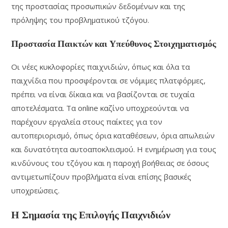
της προστασίας προσωπικών δεδομένων και της
πρόληψης του προβληματικού τζόγου.
Προστασία Παικτών και Υπεύθυνος Στοιχηματισμός
Οι νέες κυκλοφορίες παιχνιδιών, όπως και όλα τα
παιχνίδια που προσφέρονται σε νόμιμες πλατφόρμες,
πρέπει να είναι δίκαια και να βασίζονται σε τυχαία
αποτελέσματα. Τα online καζίνο υποχρεούνται να
παρέχουν εργαλεία στους παίκτες για τον
αυτοπεριορισμό, όπως όρια καταθέσεων, όρια απωλειών
και δυνατότητα αυτοαποκλεισμού. Η ενημέρωση για τους
κινδύνους του τζόγου και η παροχή βοήθειας σε όσους
αντιμετωπίζουν προβλήματα είναι επίσης βασικές
υποχρεώσεις.
Η Σημασία της Επιλογής Παιχνιδιών