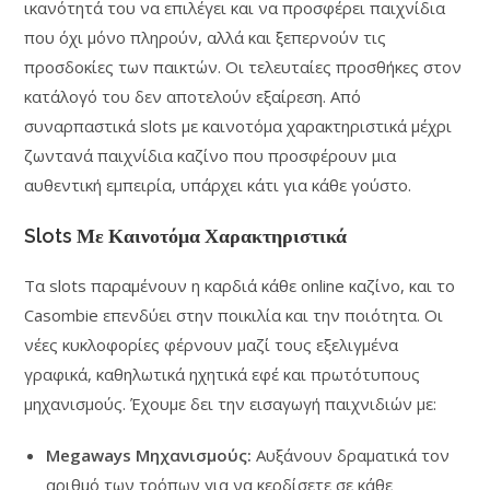
ικανότητά του να επιλέγει και να προσφέρει παιχνίδια
που όχι μόνο πληρούν, αλλά και ξεπερνούν τις
προσδοκίες των παικτών. Οι τελευταίες προσθήκες στον
κατάλογό του δεν αποτελούν εξαίρεση. Από
συναρπαστικά slots με καινοτόμα χαρακτηριστικά μέχρι
ζωντανά παιχνίδια καζίνο που προσφέρουν μια
αυθεντική εμπειρία, υπάρχει κάτι για κάθε γούστο.
Slots Με Καινοτόμα Χαρακτηριστικά
Τα slots παραμένουν η καρδιά κάθε online καζίνο, και το
Casombie επενδύει στην ποικιλία και την ποιότητα. Οι
νέες κυκλοφορίες φέρνουν μαζί τους εξελιγμένα
γραφικά, καθηλωτικά ηχητικά εφέ και πρωτότυπους
μηχανισμούς. Έχουμε δει την εισαγωγή παιχνιδιών με:
Megaways Μηχανισμούς:
Αυξάνουν δραματικά τον
αριθμό των τρόπων για να κερδίσετε σε κάθε