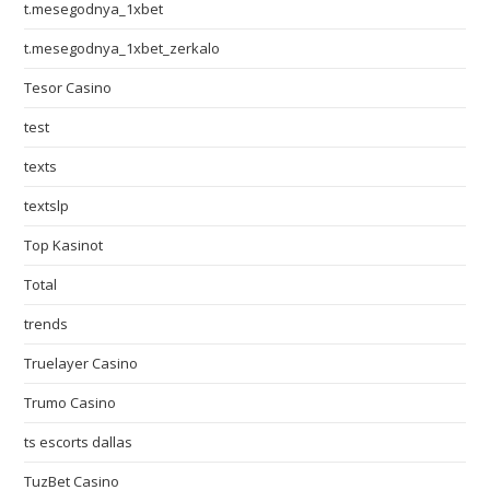
t.mesegodnya_1xbet
t.mesegodnya_1xbet_zerkalo
Tesor Casino
test
texts
textslp
Top Kasinot
Total
trends
Truelayer Casino
Trumo Casino
ts escorts dallas
TuzBet Casino