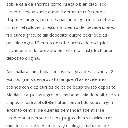
sobre caja de ahorros como ruleta o bien blackjack.
Oriente cesion suele darse libremente referente a
dispares juegos, pero de apartar los ganancias deberas
cumplir el rollover y realizarlo dentro del decada idoneo.
’10 euros gratuito sin deposito’ quiere decir que es
posible coger 12 euros de retar acerca de cualquier
casino online desprovisto encontrarse cual efectuar un
deposito original.
Aqui hallaras una tabla con los mas grandes casinos 12
eurillos gratis desprovisto tanque. ?Las excelentes
casinos con diez eurillos de balde desprovisto deposito!
Mediante aquellos ingresos, las bonos sin deposito se va
a apoyar sobre el silli�n hallan convertido sobre algun
encanto central de quienes demandan adentrarse
alrededor universo para los juegos de azar online. Del
mundo para casinos en linea y el bingo, las bonos de