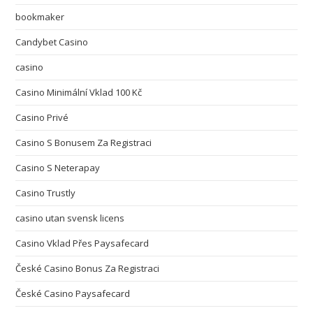
bookmaker
Candybet Casino
casino
Casino Minimální Vklad 100 Kč
Casino Privé
Casino S Bonusem Za Registraci
Casino S Neterapay
Casino Trustly
casino utan svensk licens
Casino Vklad Přes Paysafecard
České Casino Bonus Za Registraci
České Casino Paysafecard