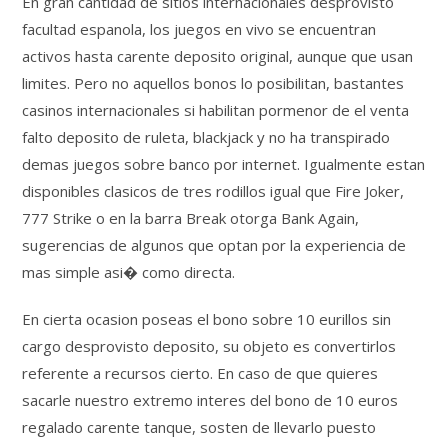
En gran cantidad de sitios internacionales desprovisto
facultad espanola, los juegos en vivo se encuentran
activos hasta carente deposito original, aunque que usan
limites. Pero no aquellos bonos lo posibilitan, bastantes
casinos internacionales si habilitan pormenor de el venta
falto deposito de ruleta, blackjack y no ha transpirado
demas juegos sobre banco por internet. Igualmente estan
disponibles clasicos de tres rodillos igual que Fire Joker,
777 Strike o en la barra Break otorga Bank Again,
sugerencias de algunos que optan por la experiencia de
mas simple asi� como directa.
En cierta ocasion poseas el bono sobre 10 eurillos sin
cargo desprovisto deposito, su objeto es convertirlos
referente a recursos cierto. En caso de que quieres
sacarle nuestro extremo interes del bono de 10 euros
regalado carente tanque, sosten de llevarlo puesto