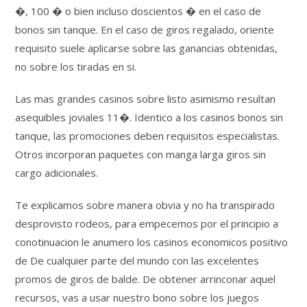
�, 100 � o bien incluso doscientos � en el caso de
bonos sin tanque. En el caso de giros regalado, oriente
requisito suele aplicarse sobre las ganancias obtenidas,
no sobre los tiradas en si.
Las mas grandes casinos sobre listo asimismo resultan
asequibles joviales 11�. Identico a los casinos bonos sin
tanque, las promociones deben requisitos especialistas.
Otros incorporan paquetes con manga larga giros sin
cargo adicionales.
Te explicamos sobre manera obvia y no ha transpirado
desprovisto rodeos, para empecemos por el principio a
conotinuacion le anumero los casinos economicos positivo
de De cualquier parte del mundo con las excelentes
promos de giros de balde. De obtener arrinconar aquel
recursos, vas a usar nuestro bono sobre los juegos