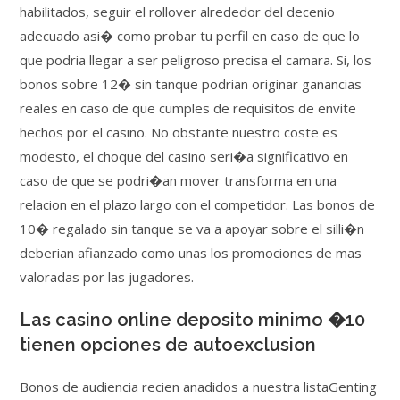
habilitados, seguir el rollover alrededor del decenio
adecuado asi� como probar tu perfil en caso de que lo
que podria llegar a ser peligroso precisa el camara. Si, los
bonos sobre 12� sin tanque podrian originar ganancias
reales en caso de que cumples de requisitos de envite
hechos por el casino. No obstante nuestro coste es
modesto, el choque del casino seri�a significativo en
caso de que se podri�an mover transforma en una
relacion en el plazo largo con el competidor. Las bonos de
10� regalado sin tanque se va a apoyar sobre el silli�n
deberian afianzado como unas los promociones de mas
valoradas por las jugadores.
Las casino online deposito minimo �10
tienen opciones de autoexclusion
Bonos de audiencia recien anadidos a nuestra listaGenting