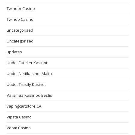
Twindor Casino
Twinqo Casino
uncategorised
Uncategorized
updates
Uudet Euteller Kasinot
Uudet Nettikasinot Malta
Uudet Trustly Kasinot
Välismaa Kasiinod Eestis
vapingcartstore CA
Vipsta Casino
Voom Casino