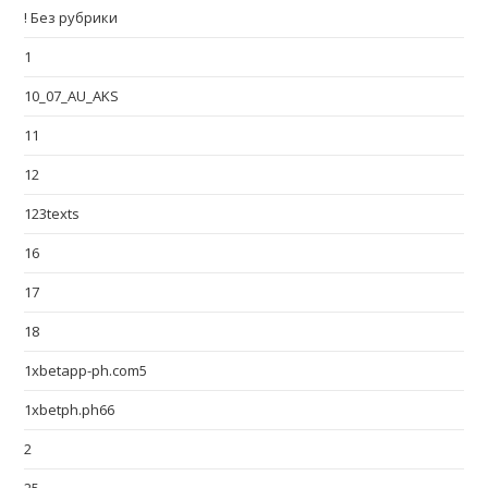
! Без рубрики
1
10_07_AU_AKS
11
12
123texts
16
17
18
1xbetapp-ph.com5
1xbetph.ph66
2