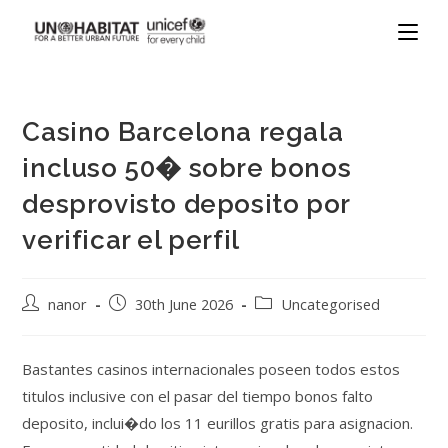
Casino Barcelona regala
incluso 50� sobre bonos
desprovisto deposito por
verificar el perfil
nanor
30th June 2026
Uncategorised
Bastantes casinos internacionales poseen todos estos
titulos inclusive con el pasar del tiempo bonos falto
deposito, inclui�do los 11 eurillos gratis para asignacion.