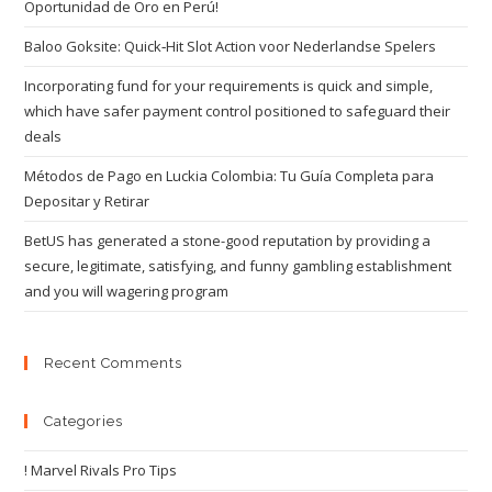
Oportunidad de Oro en Perú!
Baloo Goksite: Quick‑Hit Slot Action voor Nederlandse Spelers
Incorporating fund for your requirements is quick and simple,
which have safer payment control positioned to safeguard their
deals
Métodos de Pago en Luckia Colombia: Tu Guía Completa para
Depositar y Retirar
BetUS has generated a stone-good reputation by providing a
secure, legitimate, satisfying, and funny gambling establishment
and you will wagering program
Recent Comments
Categories
! Marvel Rivals Pro Tips