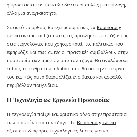
η προστασία των παικτών δεν είναι απλώς μια επιλογή,
αλλά μια αναγκαιότητα.
Σε αυτό το άρθρο, θα εξετάσουμε πώς το
Boomerang
casino
αντιμετωπίζει αυτές τις προκλήσεις, εστιάζοντας
στις τεχνολογίες που χρησιμοποιεί, τις πολιτικές που
εφαρμόζει και πώς αυτές οι πρακτικές συμβάλλουν στην
προστασία των παικτών από τον τζόγο. Θα αναλύσουμε
επίσης το ρυθμιστικό πλαίσιο που διέπει τη λειτουργία
του και πώς αυτό διασφαλίζει ένα δίκαιο και ασφαλές
περιβάλλον παιχνιδιού.
Η Τεχνολογία ως Εργαλείο Προστασίας
Η τεχνολογία παίζει καθοριστικό ρόλο στην προστασία
των παικτών από τον τζόγο. Το
Boomerang casino
αξιοποιεί διάφορες τεχνολογικές λύσεις για να