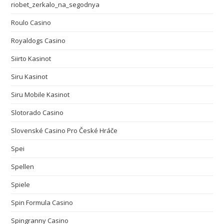
riobet_zerkalo_na_segodnya
Roulo Casino
Royaldogs Casino
Siirto Kasinot
Siru Kasinot
Siru Mobile Kasinot
Slotorado Casino
Slovenské Casino Pro České Hráče
Spei
Spellen
Spiele
Spin Formula Casino
Spingranny Casino