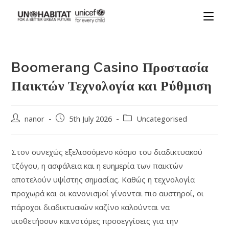
Boomerang Casino Προστασία
Παικτών Τεχνολογία και Ρύθμιση
nanor
5th July 2026
Uncategorised
Στον συνεχώς εξελισσόμενο κόσμο του διαδικτυακού
τζόγου, η ασφάλεια και η ευημερία των παικτών
αποτελούν υψίστης σημασίας. Καθώς η τεχνολογία
προχωρά και οι κανονισμοί γίνονται πιο αυστηροί, οι
πάροχοι διαδικτυακών καζίνο καλούνται να
υιοθετήσουν καινοτόμες προσεγγίσεις για την