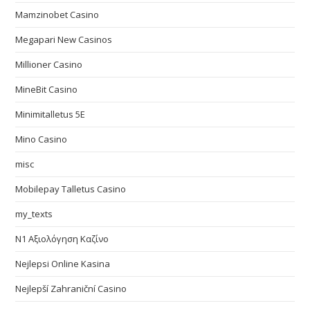
Mamzinobet Casino
Megapari New Casinos
Millioner Casino
MineBit Casino
Minimitalletus 5E
Mino Casino
misc
Mobilepay Talletus Casino
my_texts
N1 Αξιολόγηση Καζίνο
Nejlepsi Online Kasina
Nejlepší Zahraniční Casino