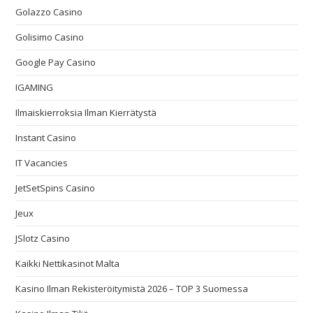
Golazzo Casino
Golisimo Casino
Google Pay Casino
IGAMING
Ilmaiskierroksia Ilman Kierrätystä
Instant Casino
IT Vacancies
JetSetSpins Casino
Jeux
JSlotz Casino
Kaikki Nettikasinot Malta
Kasino Ilman Rekisteröitymistä 2026 – TOP 3 Suomessa