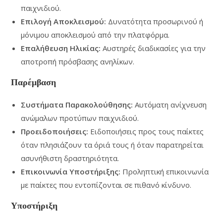
παιχνιδιού.
Επιλογή Αποκλεισμού:
Δυνατότητα προσωρινού ή
μόνιμου αποκλεισμού από την πλατφόρμα.
Επαλήθευση Ηλικίας:
Αυστηρές διαδικασίες για την
αποτροπή πρόσβασης ανηλίκων.
Παρέμβαση
Συστήματα Παρακολούθησης:
Αυτόματη ανίχνευση
ανώμαλων προτύπων παιχνιδιού.
Προειδοποιήσεις:
Ειδοποιήσεις προς τους παίκτες
όταν πλησιάζουν τα όριά τους ή όταν παρατηρείται
ασυνήθιστη δραστηριότητα.
Επικοινωνία Υποστήριξης:
Προληπτική επικοινωνία
με παίκτες που εντοπίζονται σε πιθανό κίνδυνο.
Υποστήριξη