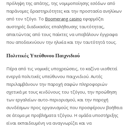
πρόληψη της απάτης, της νομιμοποίησης εσόδων από
παράνομες δραστηριότητες και την προστασία ανηλίκων
από τον τζόγο. Το
Boomerang casino
εφαρμόζει
αυστηρές διαδικασίες επαλήθευσης ταυτότητας,
απαιτώντας από τους παίκτες να υποβάλουν έγγραφα
που αποδεικνύουν την ηλικία και την ταυτότητά τους.
Πολιτικές Υπεύθυνου Παιχνιδιού
Πέρα από τις νομικές υποχρεώσεις, το καζίνο υιοθετεί
ενεργά πολιτικές υπεύθυνου παιχνιδιού. Αυτές
περιλαμβάνουν την παροχή σαφών πληροφοριών
σχετικά με τους κινδύνους του τζόγου, την προώθηση
των εργαλείων αυτο-περιορισμού, και την παροχή
συνδέσμων προς οργανισμούς που προσφέρουν βοήθεια
σε άτομα με προβλήματα τζόγου. Η ομάδα υποστήριξης
είναι εκπαιδευμένη να αναγνωρίζει και να