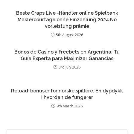
Beste Craps Live -Händler online Spielbank
Maklercourtage ohne Einzahlung 2024 No
vorleistung prämie
5th August 2026
Bonos de Casino y Freebets en Argentina: Tu
Guía Experta para Maximizar Ganancias
3rd July 2026
Reload-bonuser for norske spillere: En dypdykk
i hvordan de fungerer
9th March 2026