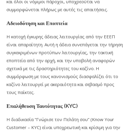
και όλοι οι νόμιμοι πάροχοι, υποχρεούται να
συμμορφώνεται πλήρως με αυτές τις απαιτήσεις.
Αδειοδότηση και Εποπτεία
Η κατοχή έγκυρης άδειας λειτουργίας από την ΕΕΕΠ
είναι απαραίτητη. Αυτή η άδεια συνεπάγεται την τήρηση
συγκεκριμένων προτύπων λειτουργίας, την τακτική
εποπτεία από την αρχή, και την υποβολή αναφορών
σχετικά με τις δραστηριότητες του καζίνο. Η
συμμόρφωση με τους κανονισμούς διασφαλίζει ότι το
καζίνο λειτουργεί με ακεραιότητα και σεβασμό προς
τους παίκτες.
Επαλήθευση Ταυτότητας (KYC)
Η διαδικασία “Γνώρισε τον Πελάτη σου” (Know Your
Customer – KYC) είναι υποχρεωτική και κρίσιμη για την