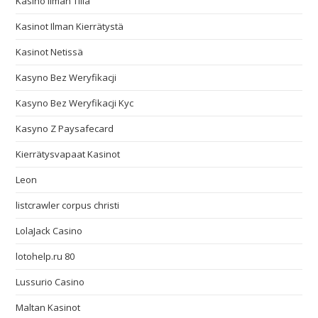
Kasino Ilman Tiliä
Kasinot Ilman Kierrätystä
Kasinot Netissä
Kasyno Bez Weryfikacji
Kasyno Bez Weryfikacji Kyc
Kasyno Z Paysafecard
Kierrätysvapaat Kasinot
Leon
listcrawler corpus christi
LolaJack Casino
lotohelp.ru 80
Lussurio Casino
Maltan Kasinot