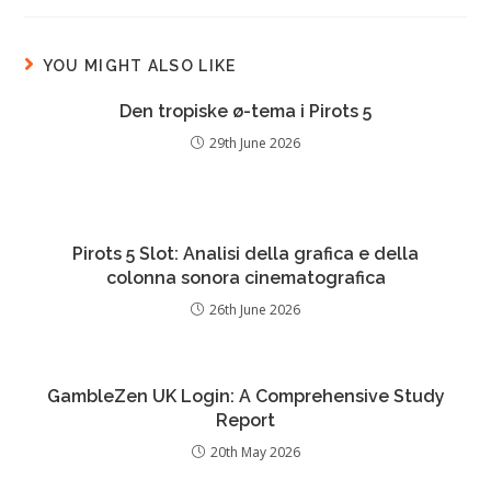
YOU MIGHT ALSO LIKE
Den tropiske ø-tema i Pirots 5
29th June 2026
Pirots 5 Slot: Analisi della grafica e della
colonna sonora cinematografica
26th June 2026
GambleZen UK Login: A Comprehensive Study
Report
20th May 2026