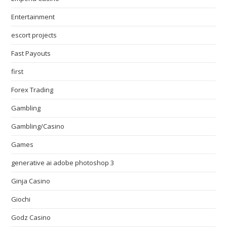
Entertainment
escort projects
Fast Payouts
first
Forex Trading
Gambling
Gambling/Casino
Games
generative ai adobe photoshop 3
Ginja Casino
Giochi
Godz Casino