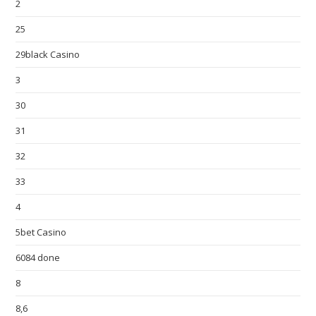
2
25
29black Casino
3
30
31
32
33
4
5bet Casino
6084 done
8
8,6