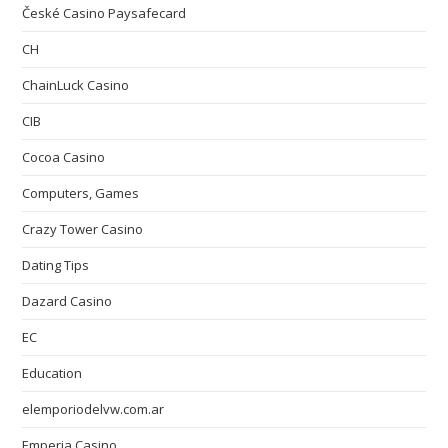
České Casino Paysafecard
CH
ChainLuck Casino
CIB
Cocoa Casino
Computers, Games
Crazy Tower Сasino
Dating Tips
Dazard Casino
EC
Education
elemporiodelvw.com.ar
Emperia Casino