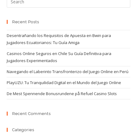
Recent Posts
Desentrañando los Requisitos de Apuesta en Bwin para
Jugadores Ecuatorianos: Tu Guía Amiga
Casinos Online Seguros en Chile Su Guía Definitiva para
Jugadores Experimentados
Navegando el Laberinto Transfronterizo del Juego Online en Perú
PlayUZU: Tu Tranquilidad Digital en el Mundo del Juego Online
De Mest Spennende Bonusrundene på Refuel Casino Slots
Recent Comments
Categories