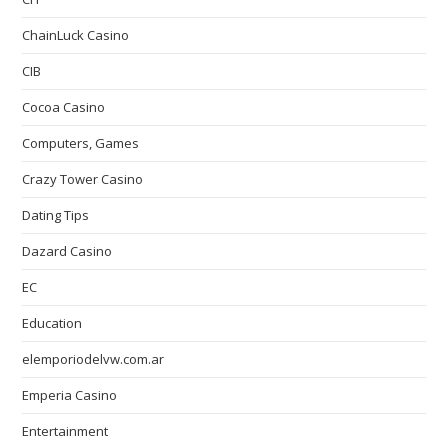
ChainLuck Casino
CIB
Cocoa Casino
Computers, Games
Crazy Tower Сasino
Dating Tips
Dazard Casino
EC
Education
elemporiodelvw.com.ar
Emperia Casino
Entertainment