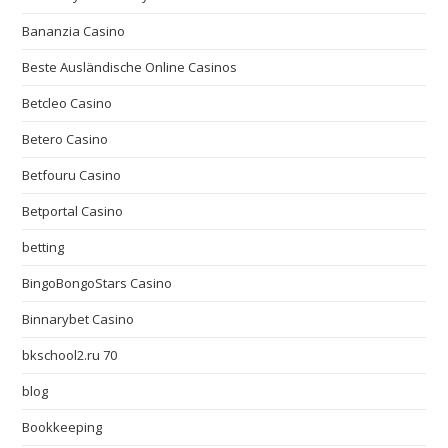
Bananzia Casino
Beste Ausländische Online Casinos
Betcleo Casino
Betero Casino
Betfouru Casino
Betportal Casino
betting
BingoBongoStars Casino
Binnarybet Casino
bkschool2.ru 70
blog
Bookkeeping