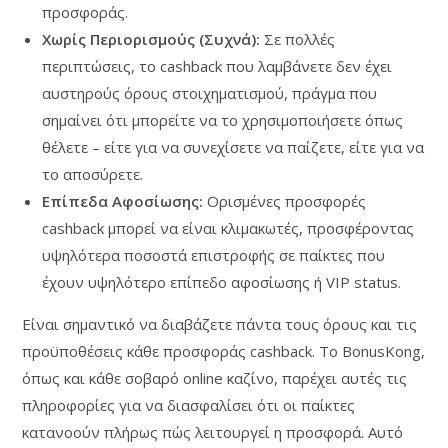
προσφοράς.
Χωρίς Περιορισμούς (Συχνά):
Σε πολλές
περιπτώσεις, το cashback που λαμβάνετε δεν έχει
αυστηρούς όρους στοιχηματισμού, πράγμα που
σημαίνει ότι μπορείτε να το χρησιμοποιήσετε όπως
θέλετε – είτε για να συνεχίσετε να παίζετε, είτε για να
το αποσύρετε.
Επίπεδα Αφοσίωσης:
Ορισμένες προσφορές
cashback μπορεί να είναι κλιμακωτές, προσφέροντας
υψηλότερα ποσοστά επιστροφής σε παίκτες που
έχουν υψηλότερο επίπεδο αφοσίωσης ή VIP status.
Είναι σημαντικό να διαβάζετε πάντα τους όρους και τις
προϋποθέσεις κάθε προσφοράς cashback. Το BonusKong,
όπως και κάθε σοβαρό online καζίνο, παρέχει αυτές τις
πληροφορίες για να διασφαλίσει ότι οι παίκτες
κατανοούν πλήρως πώς λειτουργεί η προσφορά. Αυτό