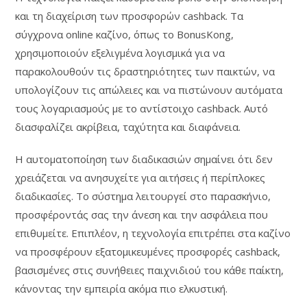
και τη διαχείριση των προσφορών cashback. Τα
σύγχρονα online καζίνο, όπως το BonusKong,
χρησιμοποιούν εξελιγμένα λογισμικά για να
παρακολουθούν τις δραστηριότητες των παικτών, να
υπολογίζουν τις απώλειες και να πιστώνουν αυτόματα
τους λογαριασμούς με το αντίστοιχο cashback. Αυτό
διασφαλίζει ακρίβεια, ταχύτητα και διαφάνεια.
Η αυτοματοποίηση των διαδικασιών σημαίνει ότι δεν
χρειάζεται να ανησυχείτε για αιτήσεις ή περίπλοκες
διαδικασίες. Το σύστημα λειτουργεί στο παρασκήνιο,
προσφέροντάς σας την άνεση και την ασφάλεια που
επιθυμείτε. Επιπλέον, η τεχνολογία επιτρέπει στα καζίνο
να προσφέρουν εξατομικευμένες προσφορές cashback,
βασισμένες στις συνήθειες παιχνιδιού του κάθε παίκτη,
κάνοντας την εμπειρία ακόμα πιο ελκυστική.