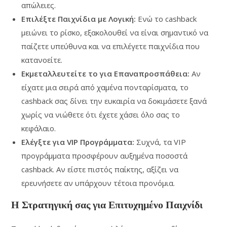
απώλειες.
Επιλέξτε Παιχνίδια με Λογική:
Ενώ το cashback
μειώνει το ρίσκο, εξακολουθεί να είναι σημαντικό να
παίζετε υπεύθυνα και να επιλέγετε παιχνίδια που
κατανοείτε.
Εκμεταλλευτείτε το για Επαναπροσπάθεια:
Αν
είχατε μια σειρά από χαμένα πονταρίσματα, το
cashback σας δίνει την ευκαιρία να δοκιμάσετε ξανά
χωρίς να νιώθετε ότι έχετε χάσει όλο σας το
κεφάλαιο.
Ελέγξτε για VIP Προγράμματα:
Συχνά, τα VIP
προγράμματα προσφέρουν αυξημένα ποσοστά
cashback. Αν είστε πιστός παίκτης, αξίζει να
ερευνήσετε αν υπάρχουν τέτοια προνόμια.
Η Στρατηγική σας για Επιτυχημένο Παιχνίδι