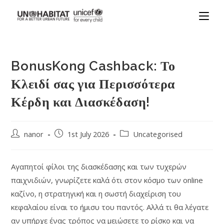
BonusKong Cashback: Το
Κλειδί σας για Περισσότερα
Κέρδη και Διασκέδαση!
nanor
1st July 2026
Uncategorised
Αγαπητοί φίλοι της διασκέδασης και των τυχερών
παιχνιδιών, γνωρίζετε καλά ότι στον κόσμο των online
καζίνο, η στρατηγική και η σωστή διαχείριση του
κεφαλαίου είναι το ήμισυ του παντός. Αλλά τι θα λέγατε
αν υπήρχε ένας τρόπος να μειώσετε το ρίσκο και να