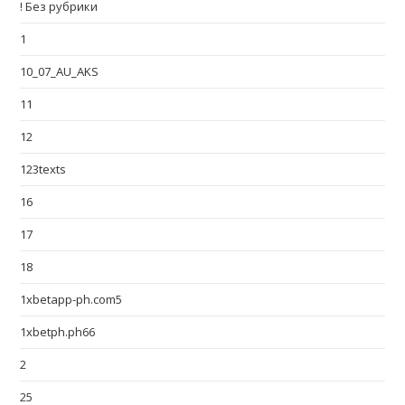
! Без рубрики
1
10_07_AU_AKS
11
12
123texts
16
17
18
1xbetapp-ph.com5
1xbetph.ph66
2
25