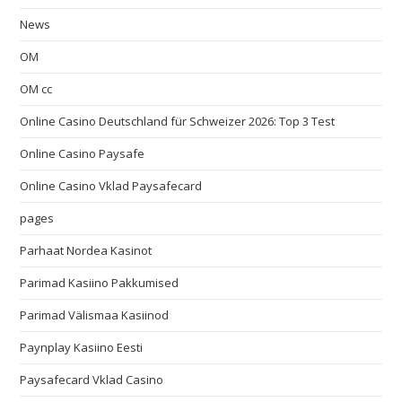
News
OM
OM cc
Online Casino Deutschland für Schweizer 2026: Top 3 Test
Online Casino Paysafe
Online Casino Vklad Paysafecard
pages
Parhaat Nordea Kasinot
Parimad Kasiino Pakkumised
Parimad Välismaa Kasiinod
Paynplay Kasiino Eesti
Paysafecard Vklad Casino