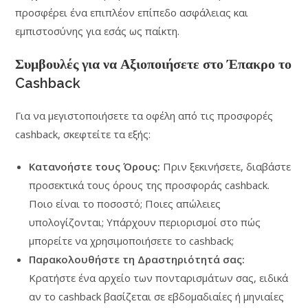
προσφέρει ένα επιπλέον επίπεδο ασφάλειας και
εμπιστοσύνης για εσάς ως παίκτη.
Συμβουλές για να Αξιοποιήσετε στο Έπακρο το
Cashback
Για να μεγιστοποιήσετε τα οφέλη από τις προσφορές
cashback, σκεφτείτε τα εξής:
Κατανοήστε τους Όρους:
Πριν ξεκινήσετε, διαβάστε
προσεκτικά τους όρους της προσφοράς cashback.
Ποιο είναι το ποσοστό; Ποιες απώλειες
υπολογίζονται; Υπάρχουν περιορισμοί στο πώς
μπορείτε να χρησιμοποιήσετε το cashback;
Παρακολουθήστε τη Δραστηριότητά σας:
Κρατήστε ένα αρχείο των πονταρισμάτων σας, ειδικά
αν το cashback βασίζεται σε εβδομαδιαίες ή μηνιαίες