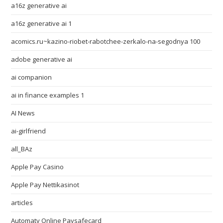
a16z generative ai
a16z generative ai 1
acomics.ru~kazino-riobet-rabotchee-zerkalo-na-segodnya 100
adobe generative ai
ai companion
ai in finance examples 1
AI News
ai-girlfriend
all_BAz
Apple Pay Casino
Apple Pay Nettikasinot
articles
Automaty Online Paysafecard