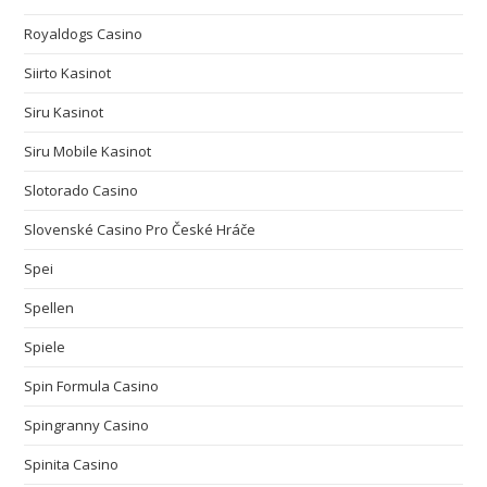
Royaldogs Casino
Siirto Kasinot
Siru Kasinot
Siru Mobile Kasinot
Slotorado Casino
Slovenské Casino Pro České Hráče
Spei
Spellen
Spiele
Spin Formula Casino
Spingranny Casino
Spinita Casino