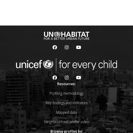
Resources:
Profiling methodology
Key findings and indicators
Mapped data
Neighbourhood profile video
Browse profiles by: