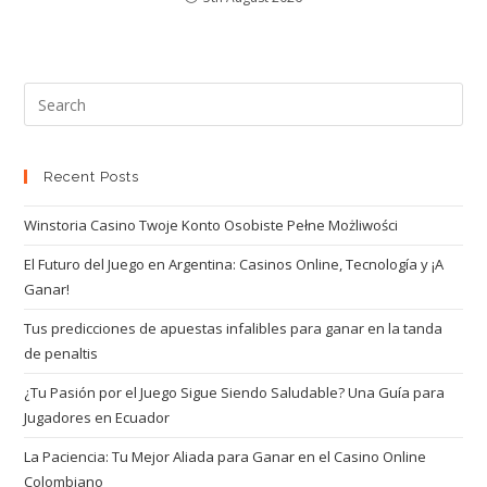
Recent Posts
Winstoria Casino Twoje Konto Osobiste Pełne Możliwości
El Futuro del Juego en Argentina: Casinos Online, Tecnología y ¡A
Ganar!
Tus predicciones de apuestas infalibles para ganar en la tanda
de penaltis
¿Tu Pasión por el Juego Sigue Siendo Saludable? Una Guía para
Jugadores en Ecuador
La Paciencia: Tu Mejor Aliada para Ganar en el Casino Online
Colombiano