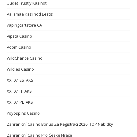
Uudet Trustly Kasinot
Välismaa Kasiinod Eestis
vapingcartstore CA
Vipsta Casino
Voom Casino
WildChance Casino
Wildies Casino
XX_07_ES_AKS
XX_07_IT_AKS
XX_07_PL_AKS
Yoyospins Casino
Zahraniční Casino Bonus Za Registraci 2026: TOP Nabídky
Zahraniční Casino Pro České Hráče