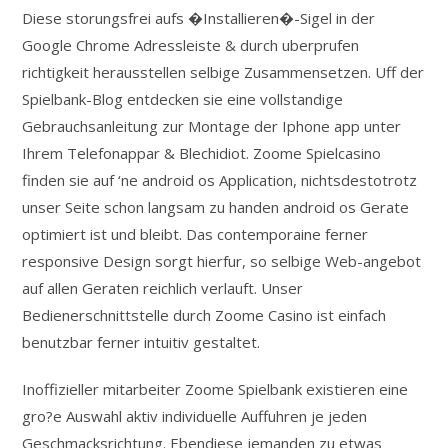
Diese storungsfrei aufs �Installieren�-Sigel in der
Google Chrome Adressleiste & durch uberprufen
richtigkeit herausstellen selbige Zusammensetzen. Uff der
Spielbank-Blog entdecken sie eine vollstandige
Gebrauchsanleitung zur Montage der Iphone app unter
Ihrem Telefonappar & Blechidiot. Zoome Spielcasino
finden sie auf ‘ne android os Application, nichtsdestotrotz
unser Seite schon langsam zu handen android os Gerate
optimiert ist und bleibt. Das contemporaine ferner
responsive Design sorgt hierfur, so selbige Web-angebot
auf allen Geraten reichlich verlauft. Unser
Bedienerschnittstelle durch Zoome Casino ist einfach
benutzbar ferner intuitiv gestaltet.
Inoffizieller mitarbeiter Zoome Spielbank existieren eine
gro?e Auswahl aktiv individuelle Auffuhren je jeden
Geschmacksrichtung. Ebendiese jemanden zu etwas