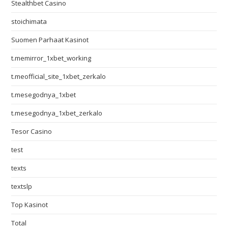
Stealthbet Casino
stoichimata
Suomen Parhaat Kasinot
t.memirror_1xbet_working
t.meofficial_site_1xbet_zerkalo
t.mesegodnya_1xbet
t.mesegodnya_1xbet_zerkalo
Tesor Casino
test
texts
textslp
Top Kasinot
Total