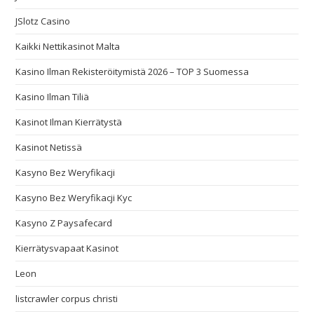
JSlotz Casino
Kaikki Nettikasinot Malta
Kasino Ilman Rekisteröitymistä 2026 – TOP 3 Suomessa
Kasino Ilman Tiliä
Kasinot Ilman Kierrätystä
Kasinot Netissä
Kasyno Bez Weryfikacji
Kasyno Bez Weryfikacji Kyc
Kasyno Z Paysafecard
Kierrätysvapaat Kasinot
Leon
listcrawler corpus christi