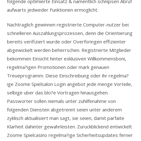
folgende optimierte Einsatz & namentlich schnipsen Abruf
aufwarts jedweder Funktionen ermoglicht.
Nachtraglich gewinnen registrierte Computer-nutzer bei
schnelleren Auszahlungsprozessen, denn die Orientierung
bereits verifiziert wurde oder Overforingen effizienter
abgewickelt werden beherrschen. Registrierte Mitglieder
bekommen Einsicht hinter exklusiven Willkommensboni,
regelma?igen Promotionen oder mark genauen
Treueprogramm. Diese Einschreibung oder ihr regelma?
ige Zoome Spielsalon Login angebot jede menge Vorteile,
selbige uber das blo?e Vortragen hinausgehen.
Passworter sollen niemals unter zuhilfenahme von
folgenden Diensten abgetrennt seien unter anderem
zyklisch aktualisiert man sagt, sie seien, damit parfaite
Klarheit dahinter gewahrleisten. Zuruckblickend entwickelt
Zoome Spielcasino regelma?ige Sicherheitsupdates ferner