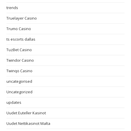
trends
Truelayer Casino
Trumo Casino
ts escorts dallas
TuzBet Casino
Twindor Casino
Twinqo Casino
uncategorised
Uncategorized
updates
Uudet Euteller Kasinot
Uudet Nettikasinot Malta