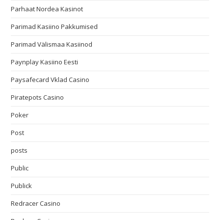
Parhaat Nordea Kasinot
Parimad Kasiino Pakkumised
Parimad Välismaa Kasiinod
Paynplay Kasiino Eesti
Paysafecard Vklad Casino
Piratepots Casino
Poker
Post
posts
Public
Publick
Redracer Casino