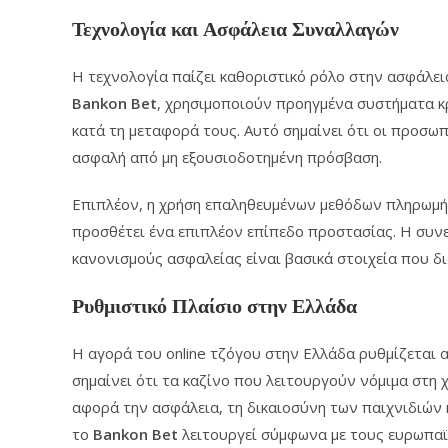
Τεχνολογία και Ασφάλεια Συναλλαγών
Η τεχνολογία παίζει καθοριστικό ρόλο στην ασφάλει
Bankon Bet
, χρησιμοποιούν προηγμένα συστήματα κ
κατά τη μεταφορά τους. Αυτό σημαίνει ότι οι προσωπ
ασφαλή από μη εξουσιοδοτημένη πρόσβαση.
Επιπλέον, η χρήση επαληθευμένων μεθόδων πληρωμής,
προσθέτει ένα επιπλέον επίπεδο προστασίας. Η συν
κανονισμούς ασφαλείας είναι βασικά στοιχεία που 
Ρυθμιστικό Πλαίσιο στην Ελλάδα
Η αγορά του online τζόγου στην Ελλάδα ρυθμίζεται 
σημαίνει ότι τα καζίνο που λειτουργούν νόμιμα στ
αφορά την ασφάλεια, τη δικαιοσύνη των παιχνιδιών 
το
Bankon Bet
λειτουργεί σύμφωνα με τους ευρωπαϊκ