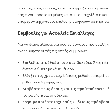
Για εσάς, τους παίκτες, αυτό μεταφράζεται σε μεγαλ
σας είναι προστατευμένες και ότι τα παιχνίδια είναι 
υπάρχουν μηχανισμοί επίλυσης διαφορών σε περίπ
Συμβουλές για Ασφαλείς Συναλλαγές
Για να διασφαλίσετε μια όσο το δυνατόν πιο ομαλή 
ακολουθήστε αυτές τις απλές συμβουλές:
Επιλέξτε τη μέθοδο που σας βολεύει:
Σκεφτείτε
άνετα νιώθετε με κάθε μέθοδο.
Ελέγξτε τις χρεώσεις:
Κάποιες μέθοδοι μπορεί να
μεθόδου πληρωμής σας.
Διαβάστε τους όρους και τις προϋποθέσεις:
Ι
πληρωμής είναι αποδεκτές.
Χρησιμοποιήστε ισχυρούς κωδικούς πρόσβαση
λογαριασμό σας για τις πληρωμές.