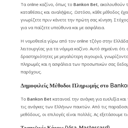
Τα online καζίνο, όπως το
Bankon Bet
, ακολουθούν τ
καταθέσεις και αναλήψεις. Ωστόσο, κάθε μέθοδος έχει
γνωρίζετε πριν κάνετε την πρώτη σας κίνηση. Στόχο
για να παίζετε υπεύθυνα και με ασφάλεια.
Η νομοθεσία γύρω από τον online τζόγο στην Ελλάδα
λειτουργίας για τα νόμιμα καζίνο. Αυτό σημαίνει ότ
δραστηριότητες με μεγαλύτερη σιγουριά, γνωρίζοντα
πληρωμές και η ασφάλεια των προσωπικών σας δεδο
παρόχους.
Δημοφιλείς Μέθοδοι Πληρωμής στο Banko
Το
Bankon Bet
κατανοεί την ανάγκη για ευελιξία κα
τις ανάγκες των Ελλήνων παικτών. Από τις παραδοσι
μεθόδους, οι επιλογές είναι πολλές. Ας εξετάσουμε τ
Τραπεζικές Κάρτες (Visa, Mastercard)