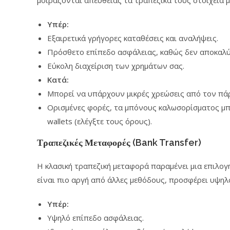
μοιράζονται απευθείας τα τραπεζικά τους στοιχεία μ
Υπέρ:
Εξαιρετικά γρήγορες καταθέσεις και αναλήψεις.
Πρόσθετο επίπεδο ασφάλειας, καθώς δεν αποκαλύ
Εύκολη διαχείριση των χρημάτων σας.
Κατά:
Μπορεί να υπάρχουν μικρές χρεώσεις από τον πάρ
Ορισμένες φορές, τα μπόνους καλωσορίσματος μπο
wallets (ελέγξτε τους όρους).
Τραπεζικές Μεταφορές (Bank Transfer)
Η κλασική τραπεζική μεταφορά παραμένει μια επιλογ
είναι πιο αργή από άλλες μεθόδους, προσφέρει υψηλό
Υπέρ:
Υψηλό επίπεδο ασφάλειας.