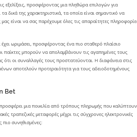
ις εξελίξεις, προσφέροντας μια πληθώρα επιλογών για
 τα δικά της χαρακτηριστικά, τα οποία είναι σημαντικό να
ς μας είναι να σας παρέχουμε όλες τις απαραίτητες πληροφορίε
 έχει ωριμάσει, προσφέροντας ένα πιο σταθερό πλαίσιο
ι οι παίκτες μπορούν να απολαμβάνουν τις αγαπημένες τους
ς ότι οι συναλλαγές τους προστατεύονται. Η διαφάνεια στις
μένων αποτελούν προτεραιότητα για τους αδειοδοτημένους
n Bet
ι προσφέρει μια ποικιλία από τρόπους πληρωμής που καλύπτουν
ακές τραπεζικές μεταφορές μέχρι τις σύγχρονες ηλεκτρονικές
ις πιο συνηθισμένες: