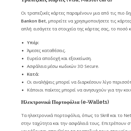
Οι τραπεζικές κάρτες παραμένουν μια από τις πιο δη
Bankon Bet
, μπορείτε να χρησιμοποιήσετε τις κάρτες
απλή: εισάγετε τα στοιχεία της κάρτας σας, το ποσό
Υπέρ:
Άμεσες καταθέσεις.
Ευρεία αποδοχή και εξοικείωση.
Ασφάλεια μέσω κωδικών 3D Secure.
Κατά:
Οι αναλήψεις μπορεί να διαρκέσουν λίγο περισσότ
Κάποιοι παίκτες μπορεί να ανησυχούν για την κοι
Ηλεκτρονικά Πορτοφόλια (e-Wallets)
Τα ηλεκτρονικά πορτοφόλια, όπως το Skrill και το Ne
στην ταχύτητα και την ασφάλειά τους. Επιτρέπουν 