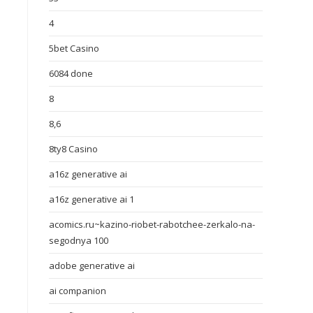
4
5bet Casino
6084 done
8
8,6
8ty8 Casino
a16z generative ai
a16z generative ai 1
acomics.ru~kazino-riobet-rabotchee-zerkalo-na-
segodnya 100
adobe generative ai
ai companion