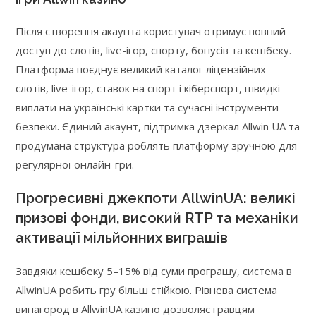
Після створення акаунта користувач отримує повний
доступ до слотів, live-ігор, спорту, бонусів та кешбеку.
Платформа поєднує великий каталог ліцензійних
слотів, live-ігор, ставок на спорт і кіберспорт, швидкі
виплати на українські картки та сучасні інструменти
безпеки. Єдиний акаунт, підтримка дзеркал Allwin UA та
продумана структура роблять платформу зручною для
регулярної онлайн-гри.
Прогресивні джекпоти AllwinUA: великі
призові фонди, високий RTP та механіки
активації мільйонних виграшів
Завдяки кешбеку 5–15% від суми програшу, система в
AllwinUA робить гру більш стійкою. Рівнева система
винагород в AllwinUA казино дозволяє гравцям