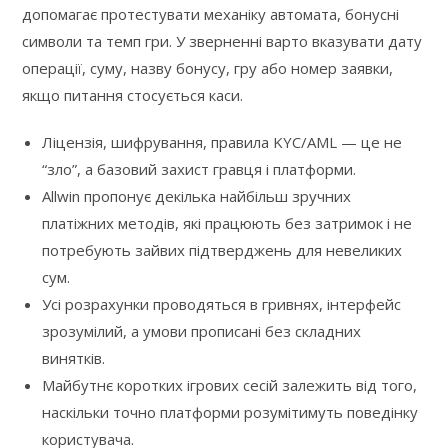
допомагає протестувати механіку автомата, бонусні
символи та темп гри. У зверненні варто вказувати дату
операції, суму, назву бонусу, гру або номер заявки,
якщо питання стосується каси.
Ліцензія, шифрування, правила KYC/AML — це не
“зло”, а базовий захист гравця і платформи.
Allwin пропонує декілька найбільш зручних
платіжних методів, які працюють без затримок і не
потребують зайвих підтверджень для невеликих
сум.
Усі розрахунки проводяться в гривнях, інтерфейс
зрозумілий, а умови прописані без складних
винятків.
Майбутнє коротких ігрових сесій залежить від того,
наскільки точно платформи розумітимуть поведінку
користувача.