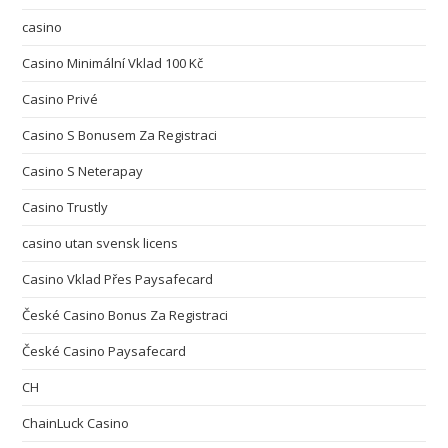
casino
Casino Minimální Vklad 100 Kč
Casino Privé
Casino S Bonusem Za Registraci
Casino S Neterapay
Casino Trustly
casino utan svensk licens
Casino Vklad Přes Paysafecard
České Casino Bonus Za Registraci
České Casino Paysafecard
CH
ChainLuck Casino