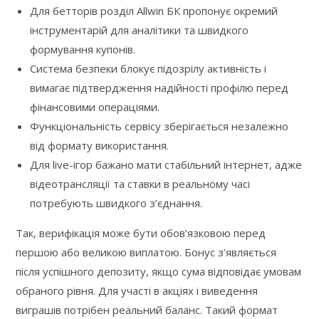
Для бетторів розділ Allwin БК пропонує окремий
інструментарій для аналітики та швидкого
формування купонів.
Система безпеки блокує підозрілу активність і
вимагає підтвердження надійності профілю перед
фінансовими операціями.
Функціональність сервісу зберігається незалежно
від формату використання.
Для live-ігор бажано мати стабільний інтернет, адже
відеотрансляції та ставки в реальному часі
потребують швидкого з’єднання.
Так, верифікація може бути обов’язковою перед
першою або великою виплатою. Бонус з’являється
після успішного депозиту, якщо сума відповідає умовам
обраного рівня. Для участі в акціях і виведення
виграшів потрібен реальний баланс. Такий формат