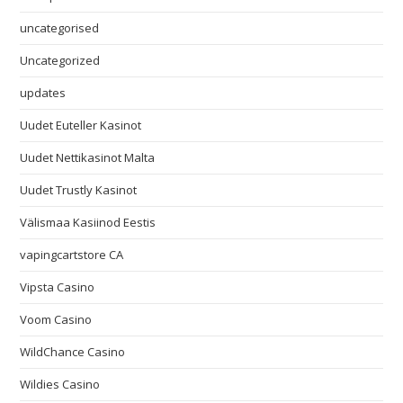
uncategorised
Uncategorized
updates
Uudet Euteller Kasinot
Uudet Nettikasinot Malta
Uudet Trustly Kasinot
Välismaa Kasiinod Eestis
vapingcartstore CA
Vipsta Casino
Voom Casino
WildChance Casino
Wildies Casino