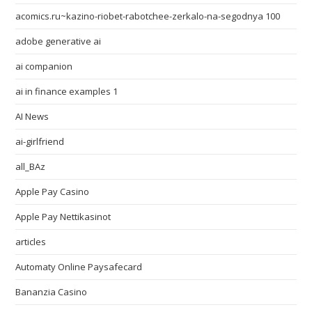
acomics.ru~kazino-riobet-rabotchee-zerkalo-na-segodnya 100
adobe generative ai
ai companion
ai in finance examples 1
AI News
ai-girlfriend
all_BAz
Apple Pay Casino
Apple Pay Nettikasinot
articles
Automaty Online Paysafecard
Bananzia Casino