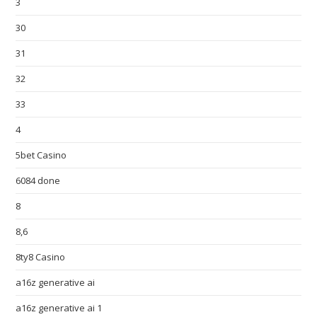
3
30
31
32
33
4
5bet Casino
6084 done
8
8,6
8ty8 Casino
a16z generative ai
a16z generative ai 1