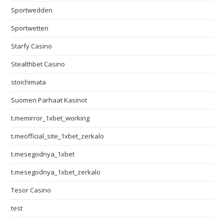
Sportwedden
Sportwetten
Starfy Casino
Stealthbet Casino
stoichimata
Suomen Parhaat Kasinot
t.memirror_1xbet_working
t.meofficial_site_1xbet_zerkalo
t.mesegodnya_1xbet
t.mesegodnya_1xbet_zerkalo
Tesor Casino
test