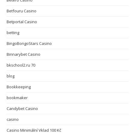
Betero Casino
Betfouru Casino
Betportal Casino
betting
BingoBongoStars Casino
Binnarybet Casino
bkschool2.ru 70
blog
Bookkeeping
bookmaker
Candybet Casino
casino
Casino Minimální Vklad 100 Kč