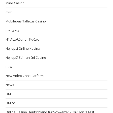
Mino Casino
misc
Mobilepay Talletus Casino
my_texts
N1 Αξιολόγηση Καζίνο
Nejlepsi Online Kasina
Nejlepší Zahraniční Casino
new
New Video Chat Platform
News
OM
OM cc
Online Casino Deutschland für Schweizer 2026: Top 3 Test