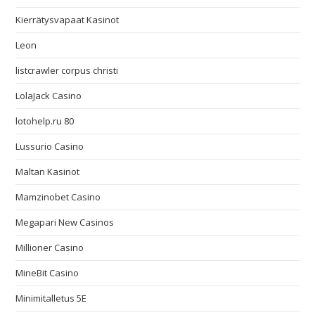
Kierrätysvapaat Kasinot
Leon
listcrawler corpus christi
LolaJack Casino
lotohelp.ru 80
Lussurio Casino
Maltan Kasinot
Mamzinobet Casino
Megapari New Casinos
Millioner Casino
MineBit Casino
Minimitalletus 5E