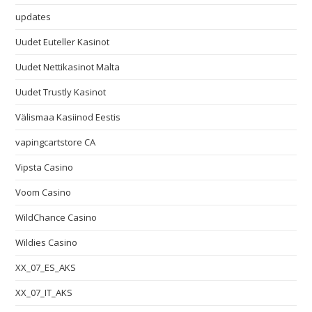
updates
Uudet Euteller Kasinot
Uudet Nettikasinot Malta
Uudet Trustly Kasinot
Välismaa Kasiinod Eestis
vapingcartstore CA
Vipsta Casino
Voom Casino
WildChance Casino
Wildies Casino
XX_07_ES_AKS
XX_07_IT_AKS