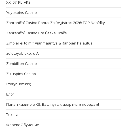
XX_07_PL_AKS
Yoyospins Casino
Zahraniční Casino Bonus Za Registraci 2026: TOP Nabídky
Zahraniční Casino Pro České Hráče
Zimpler ei toimi? Vianmääritys & Rahojen Palautus
zolotoyabloko.ru A
Zombillion Casino
Zuluspins Casino
Στοιχηματικές
Блог
Пинап казино в КЗ: Ваш путь к азартным победам!
Текста
Форекс Обучение