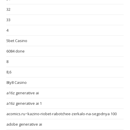
32
33
4
5bet Casino
6084 done
8
8,6
8ty8 Casino
a16z generative ai
a16z generative ai 1
acomics.ru~kazino-riobet-rabotchee-zerkalo-na-segodnya 100
adobe generative ai