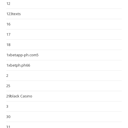
12
123texts
16
17
18
1xbetapp-ph.com5
1xbetph.ph66
2
25
29black Casino
3
30
31