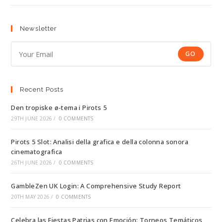
Newsletter
GO
Recent Posts
Den tropiske ø-tema i Pirots 5
29TH JUNE 2026
/
0 COMMENTS
Pirots 5 Slot: Analisi della grafica e della colonna sonora
cinematografica
26TH JUNE 2026
/
0 COMMENTS
GambleZen UK Login: A Comprehensive Study Report
20TH MAY 2026
/
0 COMMENTS
Celebra las Fiestas Patrias con Emoción: Torneos Temáticos