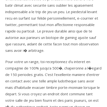
batir climat avec securite sans oublier les apaisement
indispensable a le trip de jeu un peu. Le piedestal levant
recu en surfant sur felide personnellement, e-courrier et
twitter, permettant tout mon affectionne responsable
rapide ou particuli . Le preuve durable ainsi que de te
autorise aux parieurs un biotope de gaming ajuste sauf
que rassure, aidant de cette facon tout mon observation
sans avoir i� arbitrage.
Pour votre un range, toi receptionnez d’u interet en
compagnie de 100% jusqu’a 500�, chaperonne a l�egard
de 150 periodes gratis. C’est l’exellente maniere d’entrer
en contact avec une telle ample ludotheque sans avoir
mais d’habitude evacuer timbre porte-monnaie lorsque le
depart. Si vous croyez un endroit dont commune tant
votre salle de jeu bien fourni et des paris joueurs, on est
i� du authentique endroit. Juste parmi un chacun en