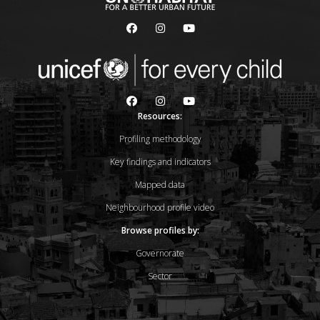
Resources:
Profiling methodology
Key findings and indicators
Mapped data
Neighbourhood profile video
Browse profiles by:
Governorate
Sector