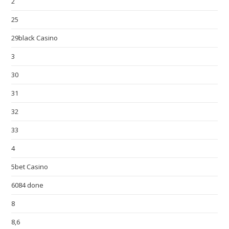
2
25
29black Casino
3
30
31
32
33
4
5bet Casino
6084 done
8
8,6