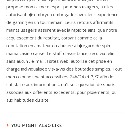
propose mon calme d’esprit pour nos usagers, a elles
autorisant i� embryon embrigader avec leur experience
de gaming en un tournemain. Leurs retours affirmatifs
maints usagers assurent avec la rapidite ainsi que notre
acquiescement du resultat, corsant comme ca la
reputation en amateur ou abusee a l�egard de spin
mama casino cause. Le staff d’assistance, recu via felin
sans aucun , e-mail , ! sites web, autorise cet prise en
charge individualisee vis-a-vis des boutades simples. Tout
mon colonne levant accessibles 24h/24 et 7j/7 afin de
satisfaire aux informations, qu’il soit question de soucis
associes aux differents excedents, pour ploiements, ou
aux habitudes du site.
YOU MIGHT ALSO LIKE