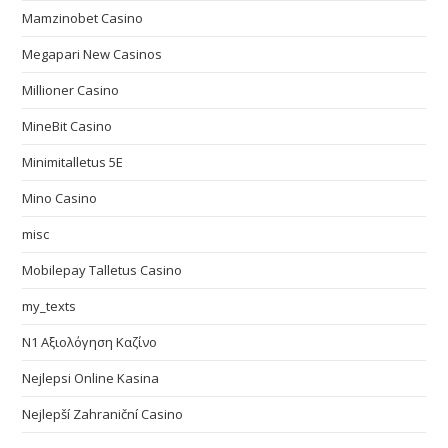
Mamzinobet Casino
Megapari New Casinos
Millioner Casino
MineBit Casino
Minimitalletus 5E
Mino Casino
misc
Mobilepay Talletus Casino
my_texts
N1 Αξιολόγηση Καζίνο
Nejlepsi Online Kasina
Nejlepší Zahraniční Casino