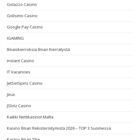
Golazzo Casino
Golisimo Casino
Google Pay Casino
IGAMING
Ilmaiskierroksia Ilman Kierrätystä
Instant Casino
IT Vacancies
JetSetSpins Casino
Jeux
JSlotz Casino
Kaikki Nettikasinot Malta
Kasino Ilman Rekisteröitymistä 2026 – TOP 3 Suomessa
Kasino Ilman Tiliä