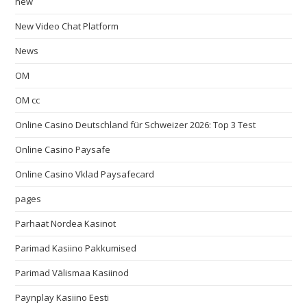
new
New Video Chat Platform
News
OM
OM cc
Online Casino Deutschland für Schweizer 2026: Top 3 Test
Online Casino Paysafe
Online Casino Vklad Paysafecard
pages
Parhaat Nordea Kasinot
Parimad Kasiino Pakkumised
Parimad Välismaa Kasiinod
Paynplay Kasiino Eesti