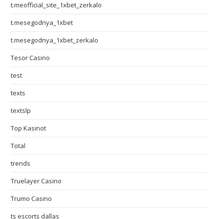
t.meofficial_site_1xbet_zerkalo
t.mesegodnya_1xbet
t.mesegodnya_1xbet_zerkalo
Tesor Casino
test
texts
textslp
Top Kasinot
Total
trends
Truelayer Casino
Trumo Casino
ts escorts dallas