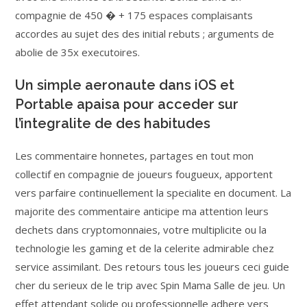
compagnie de 450 � + 175 espaces complaisants
accordes au sujet des des initial rebuts ; arguments de
abolie de 35x executoires.
Un simple aeronaute dans iOS et
Portable apaisa pour acceder sur
l’integralite de des habitudes
Les commentaire honnetes, partages en tout mon
collectif en compagnie de joueurs fougueux, apportent
vers parfaire continuellement la specialite en document. La
majorite des commentaire anticipe ma attention leurs
dechets dans cryptomonnaies, votre multiplicite ou la
technologie les gaming et de la celerite admirable chez
service assimilant. Des retours tous les joueurs ceci guide
cher du serieux de le trip avec Spin Mama Salle de jeu. Un
effet attendant solide ou professionnelle adhere vers