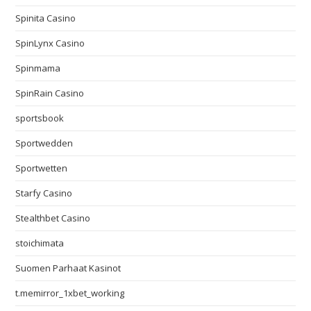
Spinita Casino
SpinLynx Casino
Spinmama
SpinRain Casino
sportsbook
Sportwedden
Sportwetten
Starfy Casino
Stealthbet Casino
stoichimata
Suomen Parhaat Kasinot
t.memirror_1xbet_working