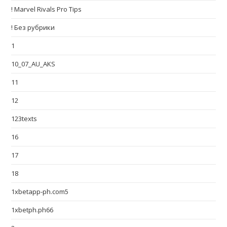
! Marvel Rivals Pro Tips
! Без рубрики
1
10_07_AU_AKS
11
12
123texts
16
17
18
1xbetapp-ph.com5
1xbetph.ph66