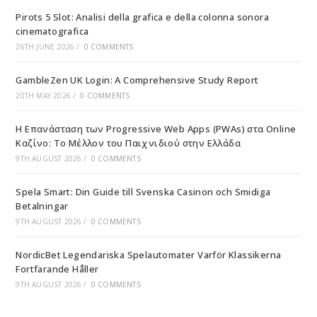
Pirots 5 Slot: Analisi della grafica e della colonna sonora
cinematografica
26TH JUNE 2026
/
0 COMMENTS
GambleZen UK Login: A Comprehensive Study Report
20TH MAY 2026
/
0 COMMENTS
Η Επανάσταση των Progressive Web Apps (PWAs) στα Online
Καζίνο: Το Μέλλον του Παιχνιδιού στην Ελλάδα
9TH AUGUST 2026
/
0 COMMENTS
Spela Smart: Din Guide till Svenska Casinon och Smidiga
Betalningar
9TH AUGUST 2026
/
0 COMMENTS
NordicBet Legendariska Spelautomater Varför Klassikerna
Fortfarande Håller
9TH AUGUST 2026
/
0 COMMENTS