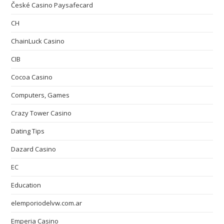
České Casino Paysafecard
CH
ChainLuck Casino
CIB
Cocoa Casino
Computers, Games
Crazy Tower Сasino
Dating Tips
Dazard Casino
EC
Education
elemporiodelvw.com.ar
Emperia Casino