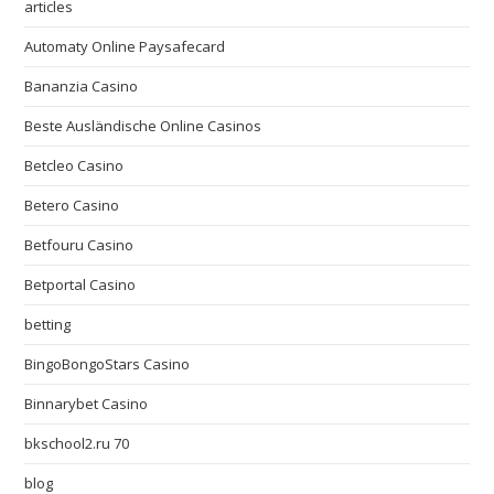
articles
Automaty Online Paysafecard
Bananzia Casino
Beste Ausländische Online Casinos
Betcleo Casino
Betero Casino
Betfouru Casino
Betportal Casino
betting
BingoBongoStars Casino
Binnarybet Casino
bkschool2.ru 70
blog