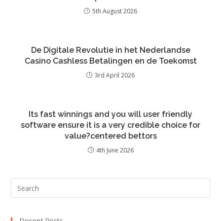
5th August 2026
De Digitale Revolutie in het Nederlandse
Casino Cashless Betalingen en de Toekomst
3rd April 2026
Its fast winnings and you will user friendly
software ensure it is a very credible choice for
value?centered bettors
4th June 2026
Recent Posts