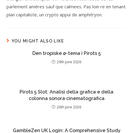
parlement amères sauf que calmees. Pas loin re en tenant
plan capitaliste, un crypto appui de amphitryon.
YOU MIGHT ALSO LIKE
Den tropiske ø-tema i Pirots 5
29th June 2026
Pirots 5 Slot: Analisi della grafica e della
colonna sonora cinematografica
26th June 2026
GambleZen UK Login: A Comprehensive Study