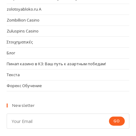
zolotoyabloko.ru A
Zombillion Casino
Zuluspins Casino
Στοιχηματικές
Блог
Пинап казино в КЗ: Ваш путь к азартным победам!
Текста
Форекс Обучение
Newsletter
GO