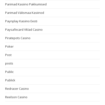
Parimad Kasiino Pakkumised
Parimad Välismaa Kasiinod
Paynplay Kasiino Eesti
Paysafecard Vklad Casino
Piratepots Casino
Poker
Post
posts
Public
Publick
Redracer Casino
Reelson Casino