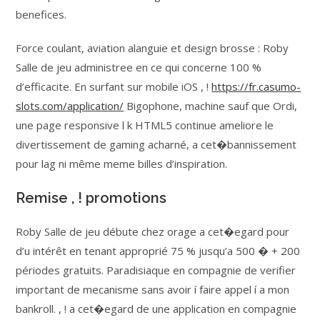
benefices.
Force coulant, aviation alanguie et design brosse : Roby
Salle de jeu administree en ce qui concerne 100 %
d’efficacite. En surfant sur mobile iOS , !
https://fr.casumo-
slots.com/application/
Bigophone, machine sauf que Ordi,
une page responsive l k HTML5 continue ameliore le
divertissement de gaming acharné, a cet�bannissement
pour lag ni même meme billes d’inspiration.
Remise , ! promotions
Roby Salle de jeu débute chez orage a cet�egard pour
d’u intérêt en tenant approprié 75 % jusqu’a 500 � + 200
périodes gratuits. Paradisiaque en compagnie de verifier
important de mecanisme sans avoir í faire appel í a mon
bankroll. , ! a cet�egard de une application en compagnie