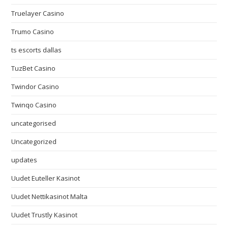
Truelayer Casino
Trumo Casino
ts escorts dallas
TuzBet Casino
Twindor Casino
Twinqo Casino
uncategorised
Uncategorized
updates
Uudet Euteller Kasinot
Uudet Nettikasinot Malta
Uudet Trustly Kasinot