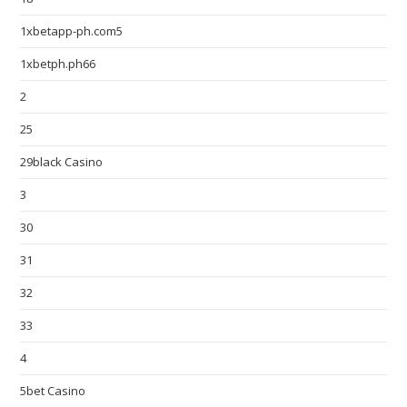
1xbetapp-ph.com5
1xbetph.ph66
2
25
29black Casino
3
30
31
32
33
4
5bet Casino