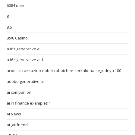
6084 done
8
8,6
8ty8 Casino
a16z generative ai
a16z generative ai 1
acomics.ru~kazino-riobet-rabotchee-zerkalo-na-segodnya 100
adobe generative ai
ai companion
ai in finance examples 1
AI News
ai-girlfriend