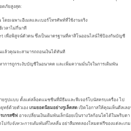
ดภัยสูงสุด:
โดยเฉพาะอีเมลและเบอร์โทรศัพท์ที่ใช้งานจริง
้เวลาไม่กี่นาที
พื่อพิสูจน์ตัวตน ซึ่งเป็นมาตรฐานที่คาสิโนออนไลน์ใช้ป้องกันบัญชี
านแล้วคุณจะสามารถถอนเงินได้ทันที
ัญหาการถูกระงับบัญชีในอนาคต และเพิ่มความมั่นใจในการเดิมพัน
รูปแบบ ตั้งแต่สล็อตแมชชีนที่มีธีมและฟีเจอร์โบนัสครบเครื่อง ไป
ยุทธ์ด้วยตัวเอง
เกมยอดนิยมอย่างรูเล็ตสด
เปิดโอกาสให้คุณเห็นดีลเลอร
รเกรสซีฟ
อาจเปลี่ยนเงินเดิมพันเล็กน้อยเป็นรางวัลก้อนโตได้ในพริบตา
ไปกับจังหวะการเดิมพันที่ไหลลื่น
อย่าลืมทดลองโหมดฟรีของแต่ละเกม