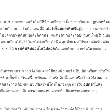
งและระบบฝากถอนอัตโนมัติที่รวดเร็ว การตั้งงบรายวันเป็นกฏเหล็กที่ผ
เกินตัว ผมจะเริ่มด้วยเกมที่มี
เปอร์เซ็นต์การคืนเงินสูง
อย่างบาคาร่าหรื
ไม่ไล่ตามทุนคืนเมื่อเสียติดกัน ผมจะหยุดพักและกลับมาเล่นใหม่ในวันถั
ุนหมุนเวียนได้จริง โดยไม่ติดเงื่อนไขฝืด สุดท้าย ผมใช้ระบบเงินร้อนเงิน
้ำๆ ทำให้
การเดิมพันออนไลน์ปลอดภัย
และคุ้มค่ามากขึ้นในระยะยาว
องกันการหลุดระหว่างเดิมพัน ควรใช้คอมพิวเตอร์ แท็บเล็ต หรือสมาร์ทโ
ร้อมพื้นที่ว่างในเครื่องเพียงพอสำหรับติดตั้งแอปหรือเรียกใช้งานผ่าน
ีมสดและวางเดิมพันแบบเรียลไทม์โดยไม่กระตุก การใช้
อุปกรณ์และ
มผิดพลาดและเพิ่มความปลอดภัย ควรหลีกเลี่ยงการต่อสัญญาณ
งมีสเปกเครื่องที่ทันสมัยและเน็ตความเร็วสูงเพื่อให้การเดิมพันราบ