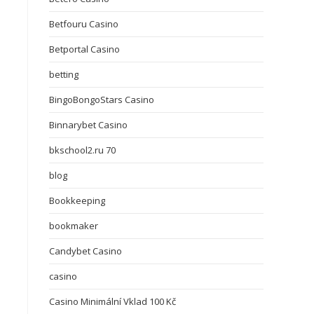
Betfouru Casino
Betportal Casino
betting
BingoBongoStars Casino
Binnarybet Casino
bkschool2.ru 70
blog
Bookkeeping
bookmaker
Candybet Casino
casino
Casino Minimální Vklad 100 Kč