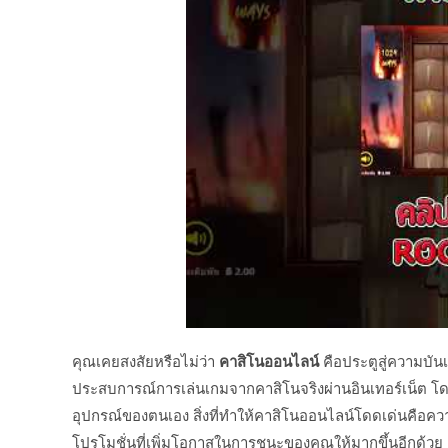
คุณเคยสงสัยหรือไม่ว่า
คาสิโนออนไลน์
คือประตูสู่ความบัน
ประสบการณ์การเล่นเกมจากคาสิโนจริงผ่านอินเทอร์เน็ต โดยให้
อุปกรณ์ของตนเอง สิ่งที่ทำให้คาสิโนออนไลน์โดดเด่นคือคว
โปรโมชั่นที่เพิ่มโอกาสในการชนะของคุณให้มากขึ้นอีกด้วย