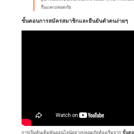
รื่นและปลอดภัย
ขั้นตอนการสมัครสมาชิกและยืนยันตัวตนง่ายๆ
การเริ่มต้นเดิมพันออนไลน์อย่างปลอดภัยต้องเริ่มจาก
ขั้นต