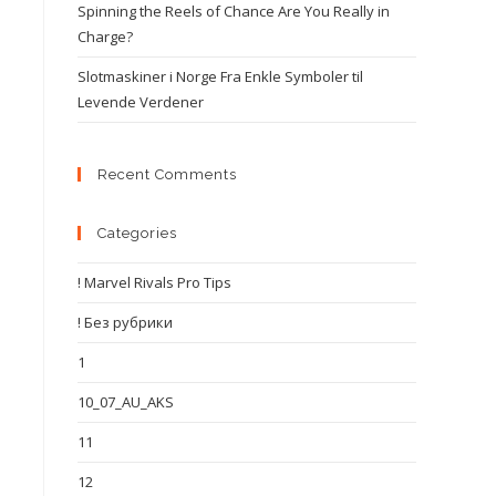
Spinning the Reels of Chance Are You Really in
Charge?
Slotmaskiner i Norge Fra Enkle Symboler til
Levende Verdener
Recent Comments
Categories
! Marvel Rivals Pro Tips
! Без рубрики
1
10_07_AU_AKS
11
12