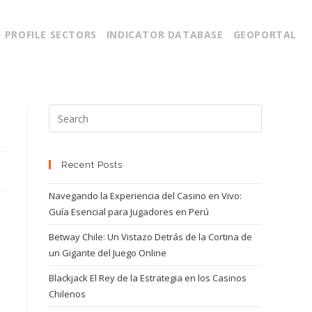
PROFILE SECTORS
INDICATOR DATABASE
GEOPORTAL
Recent Posts
Navegando la Experiencia del Casino en Vivo:
Guía Esencial para Jugadores en Perú
Betway Chile: Un Vistazo Detrás de la Cortina de
un Gigante del Juego Online
Blackjack El Rey de la Estrategia en los Casinos
Chilenos