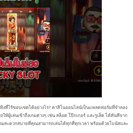
เทิงที่ไร้ขอบเขตได้อย่างไร? คาสิโนออนไลน์เป็นแพลตฟอร์มที่จำลอง
ผู้เล่นเข้าถึงเกมต่างๆ เช่น สล็อต โป๊กเกอร์ และรูเล็ต ได้ทันทีจาก
ามสะดวกสบายที่คุณสามารถเล่นได้ทุกที่ทุกเวลา พร้อมด้วยโบนัสและ