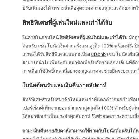
ปรับเพิ่มเองได้ เพราะนั่นคือจุดรวมความสนุกและศักยภาพใ
สิทธิพิเศษที่ผู้เล่นใหม่และเก่าได้รับ
ในคาสิโนออนไลน์
สิทธิพิเศษที่ผู้เล่นใหม่และเก่าได้รับ
มักถู
ต้อนรับ เช่น โบนัสเงินฝากครั้งแรกสูงถึง 100% พร้อมฟรีสปิ
เก่าจะได้รับสิทธิพิเศษแบบต่อเนื่อง
ufabnb
เช่น โบนัสเติมเ
สามารถนำไปเพิ่มระดับสมาชิกเพื่อรับอัตราแลกเปลี่ยนที่ด
การเลือกใช้สิทธิ์เหล่านี้อย่างชาญฉลาดจะช่วยยืดระยะเวล
โบนัสต้อนรับและเงินคืนรายสัปดาห์
สิทธิพิเศษสำหรับสมาชิกใหม่และเก่าที่แตกต่างกันอย่างชัด
เปอร์เซ็นต์เพิ่มจากยอดฝากแรกสูงสุดถึง 100% สำหรับผู้เล่
ให้สมาชิกเก่าเป็นประจำทุกสัปดาห์ ซึ่งช่วยลดภาระความเสี่
ถาม: เงินคืนรายสัปดาห์สามารถใช้ร่วมกับโบนัสต้อนรับได้หร
ตอบ: ได้ โดยผู้เล่นใหม่ที่รับโบนัสต้อนรับแล้ว จะยังคงได้