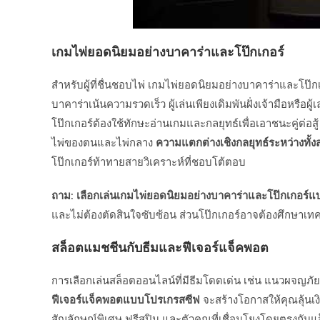
เกมไพ่ยอดนิยมอย่างบาคาร่าและโป๊กเกอร์
สำหรับผู้ที่ชื่นชอบไพ่ เกมไพ่ยอดนิยมอย่างบาคาร่าและโป๊
บาคาร่าเน้นความรวดเร็ว ผู้เล่นเพียงเดิมพันฝั่งเจ้ามือหรือผ
โป๊กเกอร์ต้องใช้ทักษะอ่านเกมและกลยุทธ์เพื่อเอาชนะคู่ต่อสู้ 
ไพ่ของตนและไพ่กลาง
ความแตกต่างเชิงกลยุทธ์ระหว่างทั้
โป๊กเกอร์ท้าทายสายวิเคราะห์ที่ชอบโต้ตอบ
ถาม: เลือกเล่นเกมไพ่ยอดนิยมอย่างบาคาร่าและโป๊กเกอร์แ
และไม่ต้องตัดสินใจซับซ้อน ส่วนโป๊กเกอร์อาจต้องศึกษาเทค
สล็อตแมชชีนกับธีมและฟีเจอร์แจ็คพอต
การเลือกเล่นสล็อตออนไลน์ที่มีธีมโดดเด่น เช่น แนวผจญภั
ฟีเจอร์แจ็คพอตแบบโปรเกรสซีฟ
จะสร้างโอกาสให้คุณลุ้นเ
สัญลักษณ์พิเศษ ฟรีสปิน และตัวคูณที่เชื่อมโยงโดยตรงกับแ