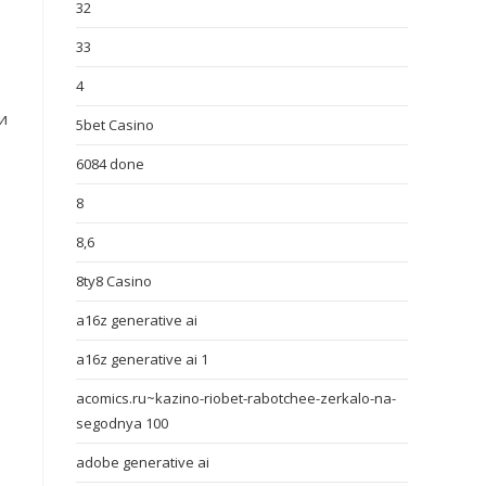
32
33
4
и
5bet Casino
6084 done
8
8,6
8ty8 Casino
a16z generative ai
a16z generative ai 1
acomics.ru~kazino-riobet-rabotchee-zerkalo-na-
segodnya 100
adobe generative ai