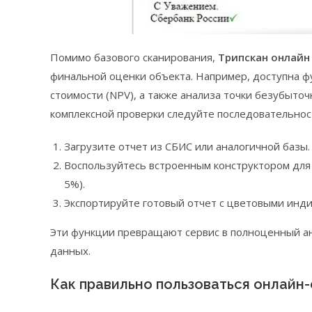
Помимо базового сканирования,
Трипскан онлайн
финальной оценки объекта. Например, доступна ф
стоимости (NPV), а также анализа точки безубыто
комплексной проверки следуйте последовательнос
Загрузите отчет из СБИС или аналогичной базы.
Воспользуйтесь встроенным конструктором для 
5%).
Экспортируйте готовый отчет с цветовыми инди
Эти функции превращают сервис в полноценный ана
данных.
Как правильно пользоваться онлайн