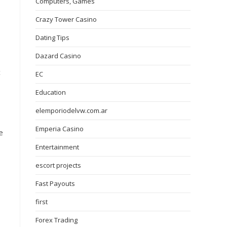
Computers, Games
Crazy Tower Сasino
Dating Tips
Dazard Casino
с
EC
Education
elemporiodelvw.com.ar
Emperia Casino
е
Entertainment
escort projects
Fast Payouts
first
Forex Trading