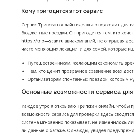
Кому пригодится этот сервис
Сервис Трипскан онлайн идеально подходит для
с
бюджетные поездки. Он пригодится тем, кто хочет
https://trip—scan.ru
авиакомпаний, не открывая дес
часто меняющих локации, и для семей, которые и
Путешественникам, желающим сэкономить врем
Тем, кто ценит прозрачное сравнение всех дос
Организаторам спонтанных поездок, которым ну
Основные возможности сервиса для
Каждое утро я открываю Трипскан онлайн, чтобы п
возможности сервиса для проверки здесь сводятся
система мгновенно показывает,
не изменилось ли
ли данные о багаже. Однажды, увидев предупрежд