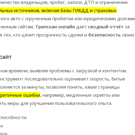
личество владельцев, пробег, залоги, ДТП и ограничения.
льных источников, включая базы ГИБДД и страховых
много авто с скрученным пробегом или юридическими долгами
зненным сайтам,
Трипскан онлайн
даёт
сводный отчёт
за
я тех, кто ценит прозрачность сделки и
безопасность
своих
сайт
ном времени, выявляя проблемы с загрузкой и контентом.
инструмент последовательно оценивает скорость, битые
олняется за минуты, позволяя понять, какие страницы
критичные ошибки
, например, медленные скрипты или
ять меры для улучшения пользовательского опыта.
способности.
ы.
док.