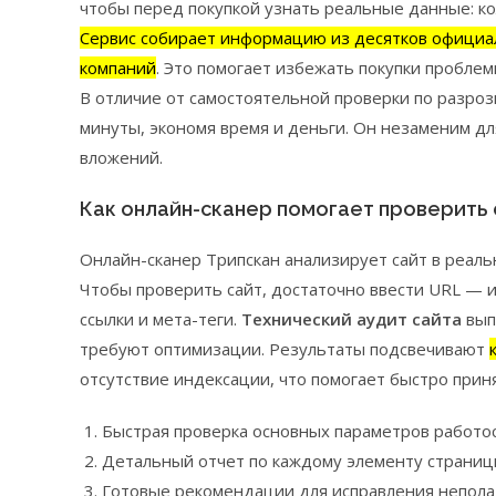
чтобы перед покупкой узнать реальные данные: ко
Сервис собирает информацию из десятков официа
компаний
. Это помогает избежать покупки пробле
В отличие от самостоятельной проверки по разро
минуты, экономя время и деньги. Он незаменим дл
вложений.
Как онлайн-сканер помогает проверить 
Онлайн-сканер Трипскан анализирует сайт в реаль
Чтобы проверить сайт, достаточно ввести URL — 
ссылки и мета-теги.
Технический аудит сайта
вып
требуют оптимизации. Результаты подсвечивают
отсутствие индексации, что помогает быстро прин
Быстрая проверка основных параметров работо
Детальный отчет по каждому элементу страниц
Готовые рекомендации для исправления непола