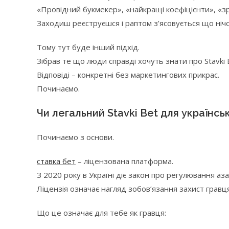
«Провідний букмекер», «найкращі коефіцієнти», «зр
Заходиш реєструєшся і раптом з’ясовується що нічо
Тому тут буде інший підхід.
Зібрав те що люди справді хочуть знати про Stavki 
Відповіді – конкретні без маркетингових прикрас.
Починаємо.
Чи легальний Stavki Bet для українсь
Починаємо з основи.
ставка бет
– ліцензована платформа.
З 2020 року в Україні діє закон про регулювання аза
Ліцензія означає нагляд зобов’язання захист гравця
Що це означає для тебе як гравця: