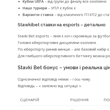
Кубки UEFA
– від групи до фіналу все охоплено
Наші турніри
– УПЛ є Кубок є
Варіанти ставок
– від класичного П1ХП2 до ста
Stawkibet ставки на esports – детально
Stavki Bet esports – лінія є хоч і скромніша за футбол
Головні кіберспортивні дисципліни охоплені.
По кіберспорту ринків менше – але базовий набір є.
Для глибшого кіберспортивного беттингу можна ро
Stavki Bet бонус – умови і реальна ці
Однозначної відповіді немає – і ось чому.
Відповідь – « залежно від ситуації ».
СЦЕНАРІЙ
РІШЕННЯ
ПО