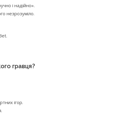
учно і надійно».
го незрозуміло.
Bet.
кого гравця?
ртних ігор.
.