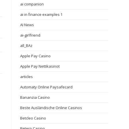
ai companion
ai in finance examples 1
AI News
ai-girlfriend
all_BAz
Apple Pay Casino
Apple Pay Nettikasinot
articles
Automaty Online Paysafecard
Bananzia Casino
Beste Ausländische Online Casinos
Betcleo Casino
Betero Casino