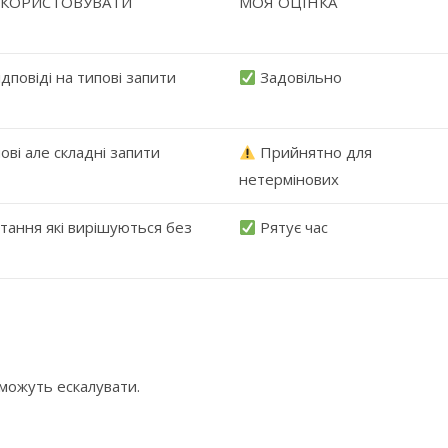
ИКОРИСТОВУВАТИ
МОЯ ОЦІНКА
дповіді на типові запити
Задовільно
ові але складні запити
Прийнятно для
нетермінових
итання які вирішуються без
Рятує час
 можуть ескалувати.