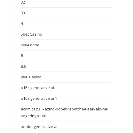
32
33
4
5bet Casino
6084 done
8
8,6
8ty8 Casino
a16z generative ai
a16z generative ai 1
acomics.ru~kazino-riobet-rabotchee-zerkalo-na-
segodnya 100
adobe generative ai