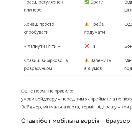
Граєш регулярно і
Брати
Від
планово
цін
Хочеш просто
Треба
Оди
спробувати
подумати
« Хапнути і піти »
Ні
Бон
Ставиш вибірково і з
Залежить
Мін
розрахунком
від умов
под
Одне незмінне правило:
умови вейджеру – перед тим як приймати а не після
Вейджер, мінімальна квота, термін відіграшу – три р
Ставкібет мобільна версія – браузер 