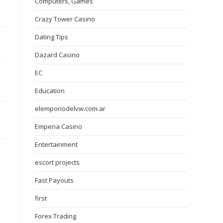
Computers, Games
Crazy Tower Сasino
Dating Tips
Dazard Casino
EC
Education
elemporiodelvw.com.ar
Emperia Casino
Entertainment
escort projects
Fast Payouts
first
Forex Trading