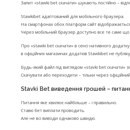
Запит «stawki bet скачати» шукають постійно – відп
Stawkibet адаптований для мобільного браузера.
На смартфонах обох платформ сайт відображається
Через мобільний браузер доступно все те саме що і
Про «stawki bet скачати» в сенсі нативного додатку
в офіційних магазинах додатків Stawkibet не публіку
Будь-який файл під виглядом «stavki bet скачати» з
Скачувати або переходити – тільки через офіційний
Stavki Bet виведення грошей – питанн
Питання яке хвилює найбільше – і правильно.
Ставкі бет виплати проводить.
Але не всі виводи однаково швидкі.