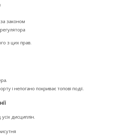
и
 за законом
 регулятора
го з цих прав.
ра.
порту і непогано покриває топові події.
нії
 усіх дисциплін.
присутня