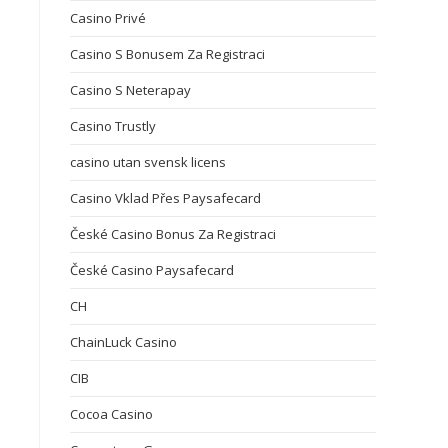
Casino Privé
Casino S Bonusem Za Registraci
Casino S Neterapay
Casino Trustly
casino utan svensk licens
Casino Vklad Přes Paysafecard
České Casino Bonus Za Registraci
České Casino Paysafecard
CH
ChainLuck Casino
CIB
Cocoa Casino