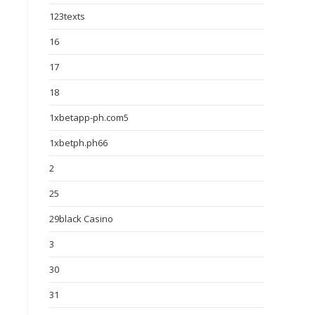
123texts
16
17
18
1xbetapp-ph.com5
1xbetph.ph66
2
25
29black Casino
3
30
31