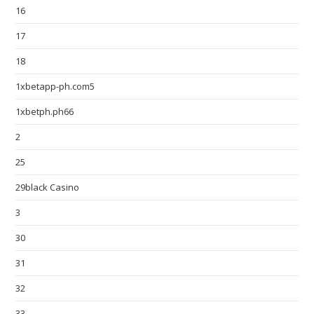
16
17
18
1xbetapp-ph.com5
1xbetph.ph66
2
25
29black Casino
3
30
31
32
33