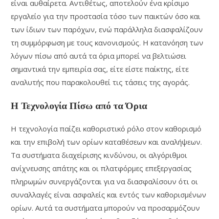
είναι αυθαίρετα. Αντιθέτως, αποτελούν ένα κρίσιμο
εργαλείο για την προστασία τόσο των παικτών όσο και
των ίδιων των παρόχων, ενώ παράλληλα διασφαλίζουν
τη συμμόρφωση με τους κανονισμούς. Η κατανόηση των
λόγων πίσω από αυτά τα όρια μπορεί να βελτιώσει
σημαντικά την εμπειρία σας, είτε είστε παίκτης, είτε
αναλυτής που παρακολουθεί τις τάσεις της αγοράς.
Η Τεχνολογία Πίσω από τα Όρια
Η τεχνολογία παίζει καθοριστικό ρόλο στον καθορισμό
και την επιβολή των ορίων καταθέσεων και αναλήψεων.
Τα συστήματα διαχείρισης κινδύνου, οι αλγόριθμοι
ανίχνευσης απάτης και οι πλατφόρμες επεξεργασίας
πληρωμών συνεργάζονται για να διασφαλίσουν ότι οι
συναλλαγές είναι ασφαλείς και εντός των καθορισμένων
ορίων. Αυτά τα συστήματα μπορούν να προσαρμόζουν