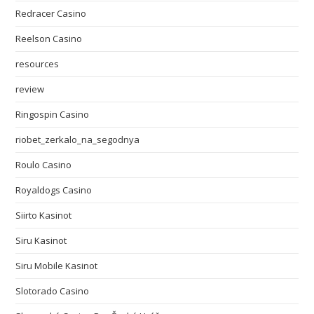
Redracer Casino
Reelson Casino
resources
review
Ringospin Casino
riobet_zerkalo_na_segodnya
Roulo Casino
Royaldogs Casino
Siirto Kasinot
Siru Kasinot
Siru Mobile Kasinot
Slotorado Casino