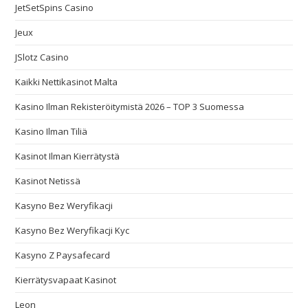
JetSetSpins Casino
Jeux
JSlotz Casino
Kaikki Nettikasinot Malta
Kasino Ilman Rekisteröitymistä 2026 – TOP 3 Suomessa
Kasino Ilman Tiliä
Kasinot Ilman Kierrätystä
Kasinot Netissä
Kasyno Bez Weryfikacji
Kasyno Bez Weryfikacji Kyc
Kasyno Z Paysafecard
Kierrätysvapaat Kasinot
Leon