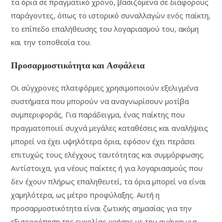
τα όρια σε πραγματικό χρόνο, βασιζόμενα σε διάφορους
παράγοντες, όπως το ιστορικό συναλλαγών ενός παίκτη,
το επίπεδο επαλήθευσης του λογαριασμού του, ακόμη
και την τοποθεσία του.
Προσαρμοστικότητα και Ασφάλεια
Οι σύγχρονες πλατφόρμες χρησιμοποιούν εξελιγμένα
συστήματα που μπορούν να αναγνωρίσουν μοτίβα
συμπεριφοράς. Για παράδειγμα, ένας παίκτης που
πραγματοποιεί συχνά μεγάλες καταθέσεις και αναλήψεις
μπορεί να έχει υψηλότερα όρια, εφόσον έχει περάσει
επιτυχώς τους ελέγχους ταυτότητας και συμμόρφωσης.
Αντίστοιχα, για νέους παίκτες ή για λογαριασμούς που
δεν έχουν πλήρως επαληθευτεί, τα όρια μπορεί να είναι
χαμηλότερα, ως μέτρο προφύλαξης. Αυτή η
προσαρμοστικότητα είναι ζωτικής σημασίας για την
εξισορρόπηση της ευκολίας χρήσης με την ανάγκη για