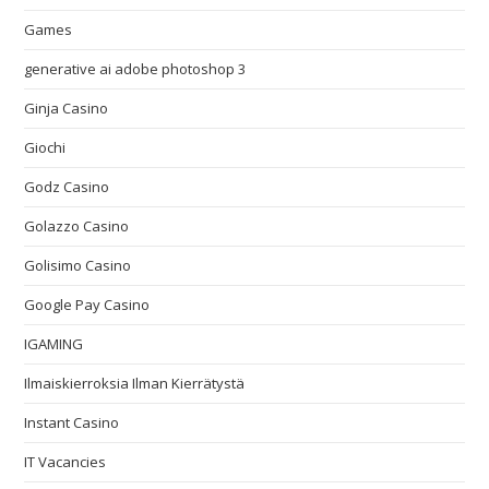
Games
generative ai adobe photoshop 3
Ginja Casino
Giochi
Godz Casino
Golazzo Casino
Golisimo Casino
Google Pay Casino
IGAMING
Ilmaiskierroksia Ilman Kierrätystä
Instant Casino
IT Vacancies