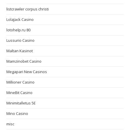
listcrawler corpus christi
LolaJack Casino
lotohelp.ru 80
Lussurio Casino
Maltan Kasinot
Mamzinobet Casino
Megapari New Casinos
Millioner Casino
MineBit Casino
Minimitalletus 5E
Mino Casino
misc