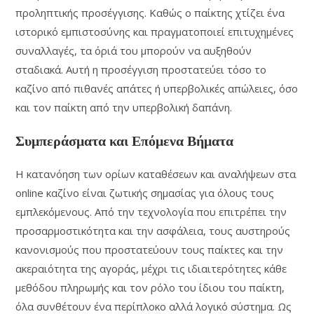
προληπτικής προσέγγισης. Καθώς ο παίκτης χτίζει ένα
ιστορικό εμπιστοσύνης και πραγματοποιεί επιτυχημένες
συναλλαγές, τα όριά του μπορούν να αυξηθούν
σταδιακά. Αυτή η προσέγγιση προστατεύει τόσο το
καζίνο από πιθανές απάτες ή υπερβολικές απώλειες, όσο
και τον παίκτη από την υπερβολική δαπάνη.
Συμπεράσματα και Επόμενα Βήματα
Η κατανόηση των ορίων καταθέσεων και αναλήψεων στα
online καζίνο είναι ζωτικής σημασίας για όλους τους
εμπλεκόμενους. Από την τεχνολογία που επιτρέπει την
προσαρμοστικότητα και την ασφάλεια, τους αυστηρούς
κανονισμούς που προστατεύουν τους παίκτες και την
ακεραιότητα της αγοράς, μέχρι τις ιδιαιτερότητες κάθε
μεθόδου πληρωμής και τον ρόλο του ίδιου του παίκτη,
όλα συνθέτουν ένα περίπλοκο αλλά λογικό σύστημα. Ως