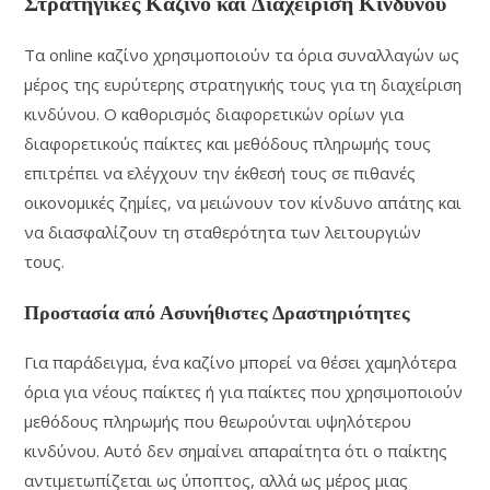
Στρατηγικές Καζίνο και Διαχείριση Κινδύνου
Τα online καζίνο χρησιμοποιούν τα όρια συναλλαγών ως
μέρος της ευρύτερης στρατηγικής τους για τη διαχείριση
κινδύνου. Ο καθορισμός διαφορετικών ορίων για
διαφορετικούς παίκτες και μεθόδους πληρωμής τους
επιτρέπει να ελέγχουν την έκθεσή τους σε πιθανές
οικονομικές ζημίες, να μειώνουν τον κίνδυνο απάτης και
να διασφαλίζουν τη σταθερότητα των λειτουργιών
τους.
Προστασία από Ασυνήθιστες Δραστηριότητες
Για παράδειγμα, ένα καζίνο μπορεί να θέσει χαμηλότερα
όρια για νέους παίκτες ή για παίκτες που χρησιμοποιούν
μεθόδους πληρωμής που θεωρούνται υψηλότερου
κινδύνου. Αυτό δεν σημαίνει απαραίτητα ότι ο παίκτης
αντιμετωπίζεται ως ύποπτος, αλλά ως μέρος μιας