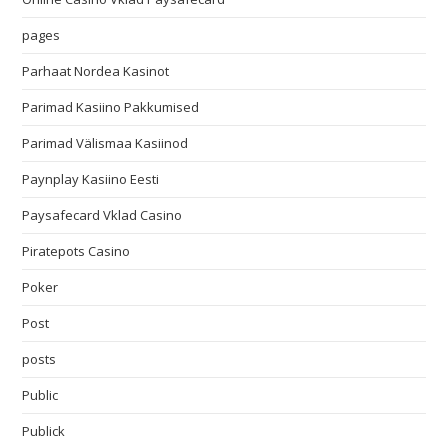
pages
Parhaat Nordea Kasinot
Parimad Kasiino Pakkumised
Parimad Välismaa Kasiinod
Paynplay Kasiino Eesti
Paysafecard Vklad Casino
Piratepots Casino
Poker
Post
posts
Public
Publick