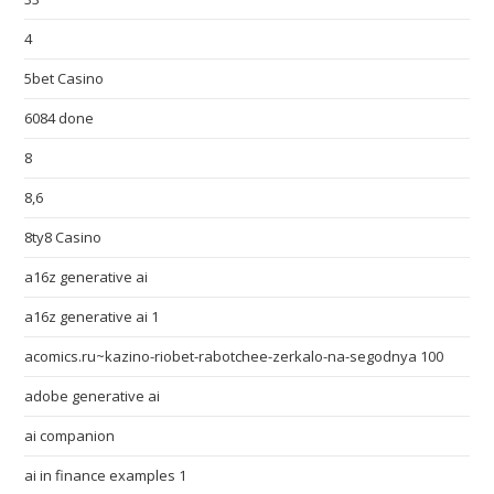
4
5bet Casino
6084 done
8
8,6
8ty8 Casino
a16z generative ai
a16z generative ai 1
acomics.ru~kazino-riobet-rabotchee-zerkalo-na-segodnya 100
adobe generative ai
ai companion
ai in finance examples 1