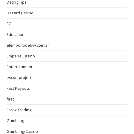
Dating Tips
Dazard Casino
EC
Education
elemporiodelvw.com.ar
Emperia Casino
Entertainment
escort projects
Fast Payouts
first
Forex Trading
Gambling
Gambling/Casino