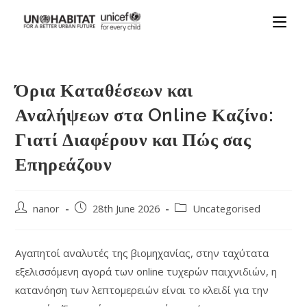
Όρια Καταθέσεων και
Αναλήψεων στα Online Καζίνο:
Γιατί Διαφέρουν και Πώς σας
Επηρεάζουν
nanor
28th June 2026
Uncategorised
Αγαπητοί αναλυτές της βιομηχανίας, στην ταχύτατα
εξελισσόμενη αγορά των online τυχερών παιχνιδιών, η
κατανόηση των λεπτομερειών είναι το κλειδί για την