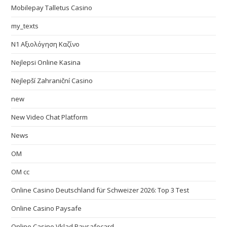
Mobilepay Talletus Casino
my_texts
N1 Αξιολόγηση Καζίνο
Nejlepsi Online Kasina
Nejlepší Zahraniční Casino
new
New Video Chat Platform
News
OM
OM cc
Online Casino Deutschland für Schweizer 2026: Top 3 Test
Online Casino Paysafe
Online Casino Vklad Paysafecard