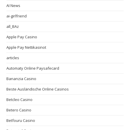
AI News
ai-girlfriend
all_BAz
Apple Pay Casino
Apple Pay Nettikasinot
articles
Automaty Online Paysafecard
Bananzia Casino
Beste Ausländische Online Casinos
Betcleo Casino
Betero Casino
Betfouru Casino