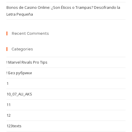
Bonos de Casino Online: ¿Son Éticos o Trampas? Descifrando la
Letra Pequeña
Recent Comments
Categories
! Marvel Rivals Pro Tips
! Без рубрики
1
10_07_AU_AKS
11
12
123texts