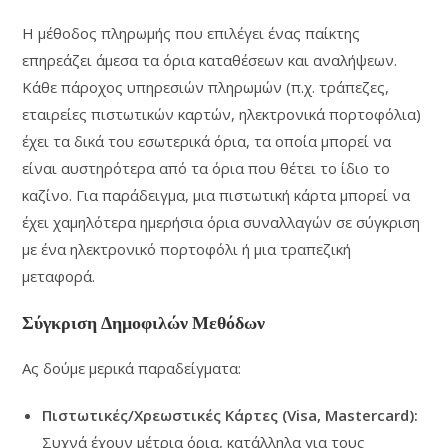
Η μέθοδος πληρωμής που επιλέγει ένας παίκτης
επηρεάζει άμεσα τα όρια καταθέσεων και αναλήψεων.
Κάθε πάροχος υπηρεσιών πληρωμών (π.χ. τράπεζες,
εταιρείες πιστωτικών καρτών, ηλεκτρονικά πορτοφόλια)
έχει τα δικά του εσωτερικά όρια, τα οποία μπορεί να
είναι αυστηρότερα από τα όρια που θέτει το ίδιο το
καζίνο. Για παράδειγμα, μια πιστωτική κάρτα μπορεί να
έχει χαμηλότερα ημερήσια όρια συναλλαγών σε σύγκριση
με ένα ηλεκτρονικό πορτοφόλι ή μια τραπεζική
μεταφορά.
Σύγκριση Δημοφιλών Μεθόδων
Ας δούμε μερικά παραδείγματα:
Πιστωτικές/Χρεωστικές Κάρτες (Visa, Mastercard):
Συχνά έχουν μέτρια όρια, κατάλληλα για τους