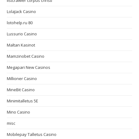
listcrawler corpus christi
LolaJack Casino
lotohelp.ru 80
Lussurio Casino
Maltan Kasinot
Mamzinobet Casino
Megapari New Casinos
Millioner Casino
MineBit Casino
Minimitalletus 5E
Mino Casino
misc
Mobilepay Talletus Casino