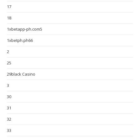
17
18
1xbetapp-ph.com5
1xbetph.ph66
2
25
29black Casino
3
30
31
32
33