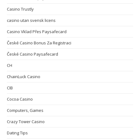
Casino Trustly
casino utan svensk licens
Casino Vklad Přes Paysafecard
České Casino Bonus Za Registraci
České Casino Paysafecard
CH
ChainLuck Casino
CIB
Cocoa Casino
Computers, Games
Crazy Tower Сasino
Dating Tips