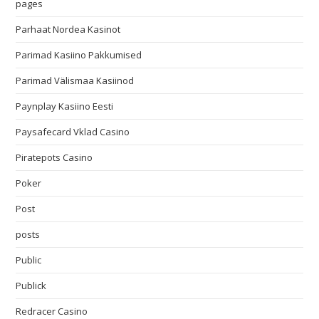
pages
Parhaat Nordea Kasinot
Parimad Kasiino Pakkumised
Parimad Välismaa Kasiinod
Paynplay Kasiino Eesti
Paysafecard Vklad Casino
Piratepots Casino
Poker
Post
posts
Public
Publick
Redracer Casino