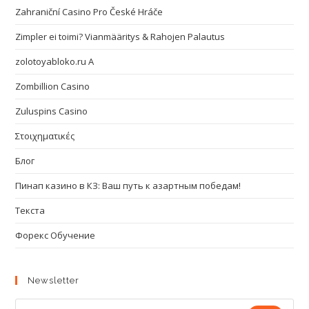
Zahraniční Casino Pro České Hráče
Zimpler ei toimi? Vianmääritys & Rahojen Palautus
zolotoyabloko.ru A
Zombillion Casino
Zuluspins Casino
Στοιχηματικές
Блог
Пинап казино в КЗ: Ваш путь к азартным победам!
Текста
Форекс Обучение
Newsletter