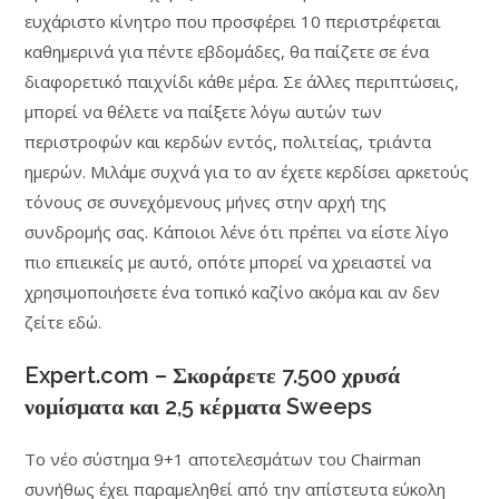
ευχάριστο κίνητρο που προσφέρει 10 περιστρέφεται
καθημερινά για πέντε εβδομάδες, θα παίζετε σε ένα
διαφορετικό παιχνίδι κάθε μέρα. Σε άλλες περιπτώσεις,
μπορεί να θέλετε να παίξετε λόγω αυτών των
περιστροφών και κερδών εντός, πολιτείας, τριάντα
ημερών. Μιλάμε συχνά για το αν έχετε κερδίσει αρκετούς
τόνους σε συνεχόμενους μήνες στην αρχή της
συνδρομής σας. Κάποιοι λένε ότι πρέπει να είστε λίγο
πιο επιεικείς με αυτό, οπότε μπορεί να χρειαστεί να
χρησιμοποιήσετε ένα τοπικό καζίνο ακόμα και αν δεν
ζείτε εδώ.
Expert.com – Σκοράρετε 7.500 χρυσά
νομίσματα και 2,5 κέρματα Sweeps
Το νέο σύστημα 9+1 αποτελεσμάτων του Chairman
συνήθως έχει παραμεληθεί από την απίστευτα εύκολη