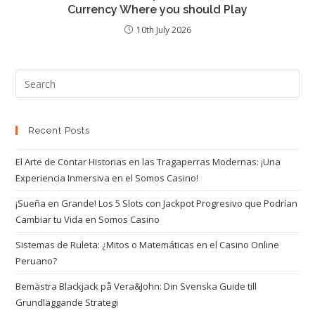
Currency Where you should Play
10th July 2026
Recent Posts
El Arte de Contar Historias en las Tragaperras Modernas: ¡Una
Experiencia Inmersiva en el Somos Casino!
¡Sueña en Grande! Los 5 Slots con Jackpot Progresivo que Podrían
Cambiar tu Vida en Somos Casino
Sistemas de Ruleta: ¿Mitos o Matemáticas en el Casino Online
Peruano?
Bemästra Blackjack på Vera&John: Din Svenska Guide till
Grundläggande Strategi