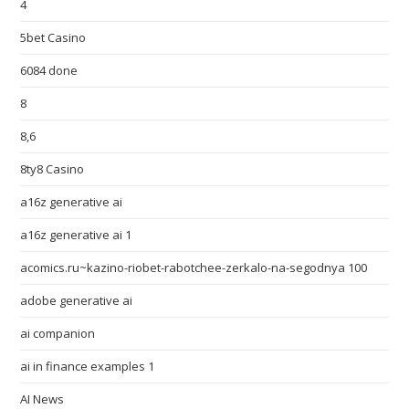
4
5bet Casino
6084 done
8
8,6
8ty8 Casino
a16z generative ai
a16z generative ai 1
acomics.ru~kazino-riobet-rabotchee-zerkalo-na-segodnya 100
adobe generative ai
ai companion
ai in finance examples 1
AI News