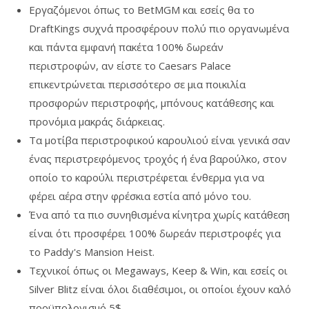
Εργαζόμενοι όπως το BetMGM και εσείς θα το
DraftKings συχνά προσφέρουν πολύ πιο οργανωμένα
και πάντα εμφανή πακέτα 100% δωρεάν
περιστροφών, αν είστε το Caesars Palace
επικεντρώνεται περισσότερο σε μια ποικιλία
προσφορών περιστροφής, μπόνους κατάθεσης και
προνόμια μακράς διάρκειας.
Τα μοτίβα περιστροφικού καρουλιού είναι γενικά σαν
ένας περιστρεφόμενος τροχός ή ένα βαρούλκο, στον
οποίο το καρούλι περιστρέφεται ένθερμα για να
φέρει αέρα στην φρέσκια εστία από μόνο του.
Ένα από τα πιο συνηθισμένα κίνητρα χωρίς κατάθεση
είναι ότι προσφέρει 100% δωρεάν περιστροφές για
το Paddy's Mansion Heist.
Τεχνικοί όπως οι Megaways, Keep & Win, και εσείς οι
Silver Blitz είναι όλοι διαθέσιμοι, οι οποίοι έχουν καλό
προϋπολογισμό 5$.