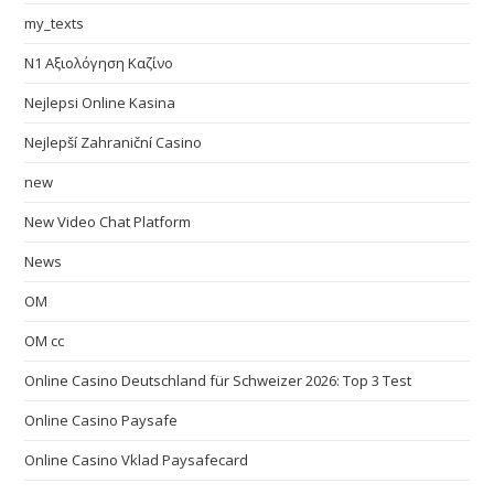
my_texts
N1 Αξιολόγηση Καζίνο
Nejlepsi Online Kasina
Nejlepší Zahraniční Casino
new
New Video Chat Platform
News
OM
OM cc
Online Casino Deutschland für Schweizer 2026: Top 3 Test
Online Casino Paysafe
Online Casino Vklad Paysafecard