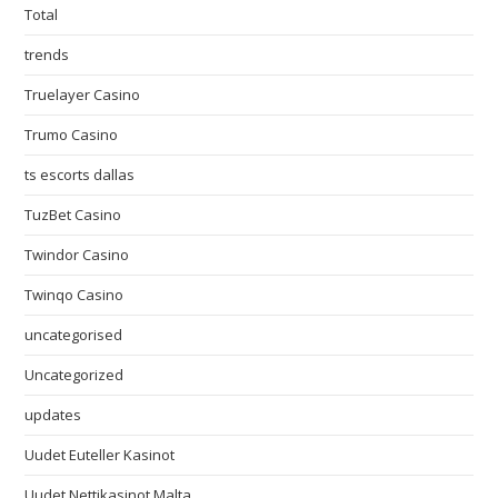
Total
trends
Truelayer Casino
Trumo Casino
ts escorts dallas
TuzBet Casino
Twindor Casino
Twinqo Casino
uncategorised
Uncategorized
updates
Uudet Euteller Kasinot
Uudet Nettikasinot Malta