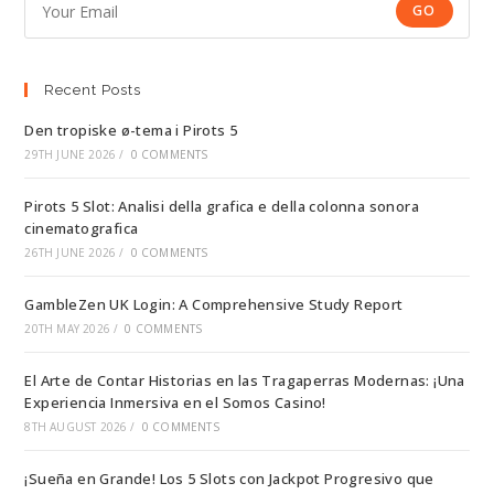
GO
Recent Posts
Den tropiske ø-tema i Pirots 5
29TH JUNE 2026
/
0 COMMENTS
Pirots 5 Slot: Analisi della grafica e della colonna sonora
cinematografica
26TH JUNE 2026
/
0 COMMENTS
GambleZen UK Login: A Comprehensive Study Report
20TH MAY 2026
/
0 COMMENTS
El Arte de Contar Historias en las Tragaperras Modernas: ¡Una
Experiencia Inmersiva en el Somos Casino!
8TH AUGUST 2026
/
0 COMMENTS
¡Sueña en Grande! Los 5 Slots con Jackpot Progresivo que