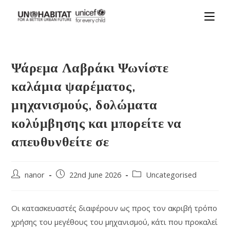
Ψάρεμα Λαβράκι Ψωνίστε
καλάμια ψαρέματος,
μηχανισμούς, δολώματα
κολύμβησης και μπορείτε να
απευθυνθείτε σε
nanor
22nd June 2026
Uncategorised
Οι κατασκευαστές διαφέρουν ως προς τον ακριβή τρόπο
χρήσης του μεγέθους του μηχανισμού, κάτι που προκαλεί