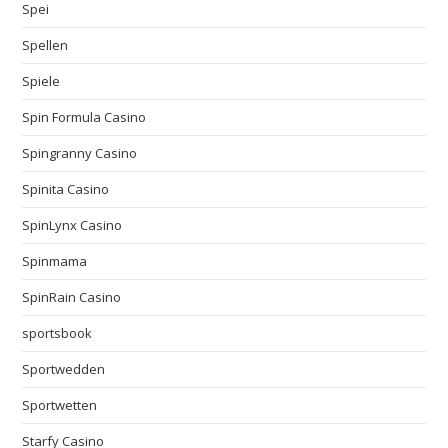
Spei
Spellen
Spiele
Spin Formula Casino
Spingranny Casino
Spinita Casino
SpinLynx Casino
Spinmama
SpinRain Casino
sportsbook
Sportwedden
Sportwetten
Starfy Casino