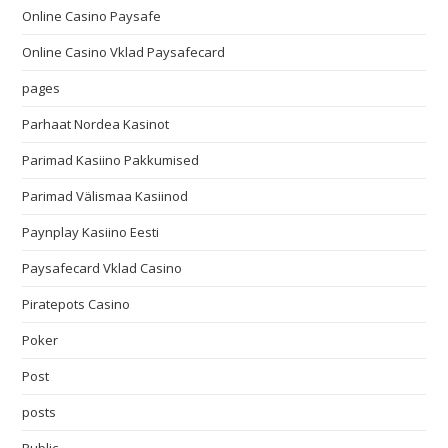
Online Casino Paysafe
Online Casino Vklad Paysafecard
pages
Parhaat Nordea Kasinot
Parimad Kasiino Pakkumised
Parimad Välismaa Kasiinod
Paynplay Kasiino Eesti
Paysafecard Vklad Casino
Piratepots Casino
Poker
Post
posts