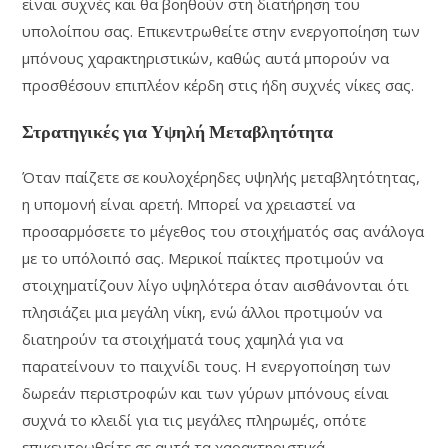
είναι συχνές και θα βοηθούν στη διατήρηση του
υπολοίπου σας. Επικεντρωθείτε στην ενεργοποίηση των
μπόνους χαρακτηριστικών, καθώς αυτά μπορούν να
προσθέσουν επιπλέον κέρδη στις ήδη συχνές νίκες σας.
Στρατηγικές για Υψηλή Μεταβλητότητα
Όταν παίζετε σε κουλοχέρηδες υψηλής μεταβλητότητας,
η υπομονή είναι αρετή. Μπορεί να χρειαστεί να
προσαρμόσετε το μέγεθος του στοιχήματός σας ανάλογα
με το υπόλοιπό σας. Μερικοί παίκτες προτιμούν να
στοιχηματίζουν λίγο υψηλότερα όταν αισθάνονται ότι
πλησιάζει μια μεγάλη νίκη, ενώ άλλοι προτιμούν να
διατηρούν τα στοιχήματά τους χαμηλά για να
παρατείνουν το παιχνίδι τους. Η ενεργοποίηση των
δωρεάν περιστροφών και των γύρων μπόνους είναι
συχνά το κλειδί για τις μεγάλες πληρωμές, οπότε
επικεντρωθείτε σε αυτά τα χαρακτηριστικά.