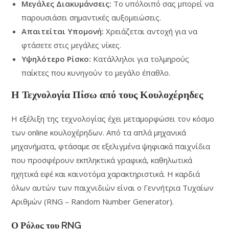
Μεγάλες Διακυμάνσεις:
Το υπόλοιπό σας μπορεί να
παρουσιάσει σημαντικές αυξομειώσεις.
Απαιτείται Υπομονή:
Χρειάζεται αντοχή για να
φτάσετε στις μεγάλες νίκες.
Υψηλότερο Ρίσκο:
Κατάλληλοι για τολμηρούς
παίκτες που κυνηγούν το μεγάλο έπαθλο.
Η Τεχνολογία Πίσω από τους Κουλοχέρηδες
Η εξέλιξη της τεχνολογίας έχει μεταμορφώσει τον κόσμο
των online κουλοχέρηδων. Από τα απλά μηχανικά
μηχανήματα, φτάσαμε σε εξελιγμένα ψηφιακά παιχνίδια
που προσφέρουν εκπληκτικά γραφικά, καθηλωτικά
ηχητικά εφέ και καινοτόμα χαρακτηριστικά. Η καρδιά
όλων αυτών των παιχνιδιών είναι ο Γεννήτρια Τυχαίων
Αριθμών (RNG – Random Number Generator).
Ο Ρόλος του RNG