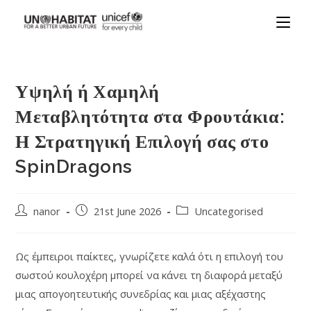
Υψηλή ή Χαμηλή
Μεταβλητότητα στα Φρουτάκια:
Η Στρατηγική Επιλογή σας στο
SpinDragons
nanor
21st June 2026
Uncategorised
Ως έμπειροι παίκτες, γνωρίζετε καλά ότι η επιλογή του
σωστού κουλοχέρη μπορεί να κάνει τη διαφορά μεταξύ
μιας απογοητευτικής συνεδρίας και μιας αξέχαστης