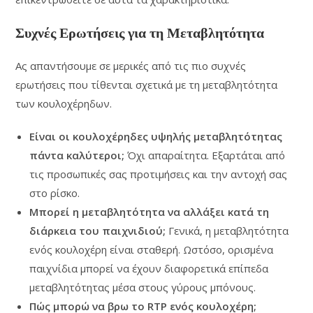
Συχνές Ερωτήσεις για τη Μεταβλητότητα
Ας απαντήσουμε σε μερικές από τις πιο συχνές
ερωτήσεις που τίθενται σχετικά με τη μεταβλητότητα
των κουλοχέρηδων.
Είναι οι κουλοχέρηδες υψηλής μεταβλητότητας
πάντα καλύτεροι;
Όχι απαραίτητα. Εξαρτάται από
τις προσωπικές σας προτιμήσεις και την αντοχή σας
στο ρίσκο.
Μπορεί η μεταβλητότητα να αλλάξει κατά τη
διάρκεια του παιχνιδιού;
Γενικά, η μεταβλητότητα
ενός κουλοχέρη είναι σταθερή. Ωστόσο, ορισμένα
παιχνίδια μπορεί να έχουν διαφορετικά επίπεδα
μεταβλητότητας μέσα στους γύρους μπόνους.
Πώς μπορώ να βρω το RTP ενός κουλοχέρη;