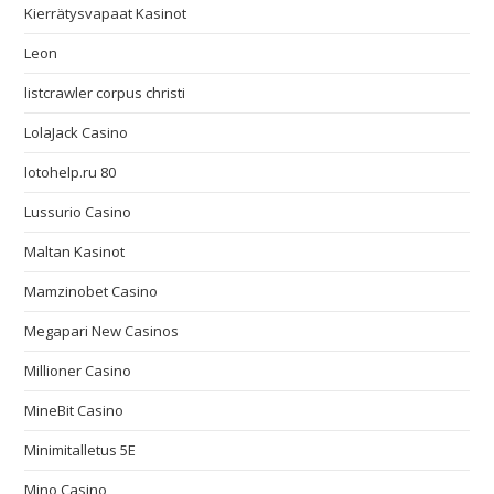
Kierrätysvapaat Kasinot
Leon
listcrawler corpus christi
LolaJack Casino
lotohelp.ru 80
Lussurio Casino
Maltan Kasinot
Mamzinobet Casino
Megapari New Casinos
Millioner Casino
MineBit Casino
Minimitalletus 5E
Mino Casino