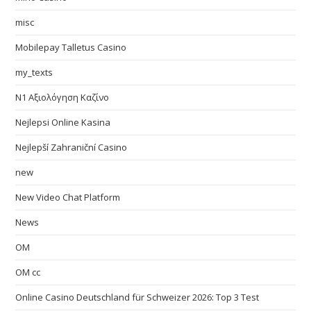
misc
Mobilepay Talletus Casino
my_texts
N1 Αξιολόγηση Καζίνο
Nejlepsi Online Kasina
Nejlepší Zahraniční Casino
new
New Video Chat Platform
News
OM
OM cc
Online Casino Deutschland für Schweizer 2026: Top 3 Test