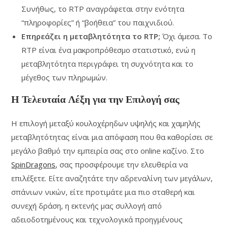
Συνήθως, το RTP αναγράφεται στην ενότητα
“πληροφορίες” ή “βοήθεια” του παιχνιδιού.
Επηρεάζει η μεταβλητότητα το RTP;
Όχι άμεσα. Το
RTP είναι ένα μακροπρόθεσμο στατιστικό, ενώ η
μεταβλητότητα περιγράφει τη συχνότητα και το
μέγεθος των πληρωμών.
Η Τελευταία Λέξη για την Επιλογή σας
Η επιλογή μεταξύ κουλοχέρηδων υψηλής και χαμηλής
μεταβλητότητας είναι μια απόφαση που θα καθορίσει σε
μεγάλο βαθμό την εμπειρία σας στο online καζίνο. Στο
SpinDragons
, σας προσφέρουμε την ελευθερία να
επιλέξετε. Είτε αναζητάτε την αδρεναλίνη των μεγάλων,
σπάνιων νικών, είτε προτιμάτε μια πιο σταθερή και
συνεχή δράση, η εκτενής μας συλλογή από
αδειοδοτημένους και τεχνολογικά προηγμένους