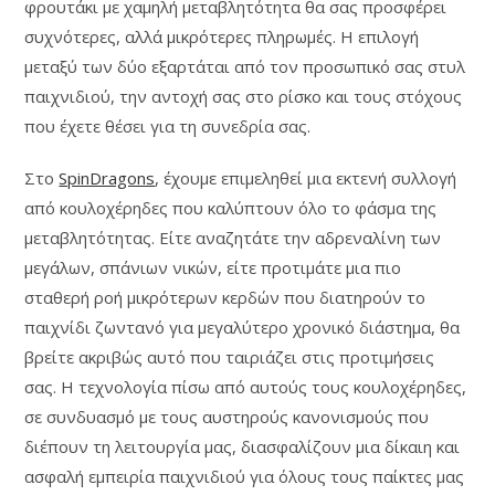
φρουτάκι με χαμηλή μεταβλητότητα θα σας προσφέρει
συχνότερες, αλλά μικρότερες πληρωμές. Η επιλογή
μεταξύ των δύο εξαρτάται από τον προσωπικό σας στυλ
παιχνιδιού, την αντοχή σας στο ρίσκο και τους στόχους
που έχετε θέσει για τη συνεδρία σας.
Στο
SpinDragons
, έχουμε επιμεληθεί μια εκτενή συλλογή
από κουλοχέρηδες που καλύπτουν όλο το φάσμα της
μεταβλητότητας. Είτε αναζητάτε την αδρεναλίνη των
μεγάλων, σπάνιων νικών, είτε προτιμάτε μια πιο
σταθερή ροή μικρότερων κερδών που διατηρούν το
παιχνίδι ζωντανό για μεγαλύτερο χρονικό διάστημα, θα
βρείτε ακριβώς αυτό που ταιριάζει στις προτιμήσεις
σας. Η τεχνολογία πίσω από αυτούς τους κουλοχέρηδες,
σε συνδυασμό με τους αυστηρούς κανονισμούς που
διέπουν τη λειτουργία μας, διασφαλίζουν μια δίκαιη και
ασφαλή εμπειρία παιχνιδιού για όλους τους παίκτες μας