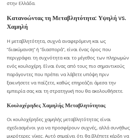
στην Ελλάδα.
Κατανοώντας τη Μεταβλητότητα: Υψηλή vs.
Χαμηλή
Η μεταβλητότητα, συχνά αναφερόμενη και ως
“διακύμανση” ή “διασπορά”, είναι ένας όρος που
περιγράφει τη συχνότητα και το μέγεθος των πληρωμών
ενός κουλοχέρη. Είναι ένας από τους πιο σημαντικούς
παράγοντες που πρέπει να λάβετε υπόψη πριν
ξεκινήσετε να παίζετε, καθώς επηρεάζει άμεσα την
εμπειρία σας και τη στρατηγική που θα ακολουθήσετε.
Κουλοχέρηδες Χαμηλής Μεταβλητότητας
Οι κουλοχέρηδες χαμηλής μεταβλητότητας είναι
σχεδιασμένοι για να προσφέρουν συχνές, αλλά συνήθως
μικρότερες νίκες. Αυτό σημαίνει ότι θα βλέπετε κέρδη να