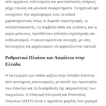
από αρχαίους πολιτισμούς και φανταστικούς κόσμους
μέχρι ταινίες και μουσικά συγκροτήματα. Τα ηχητικά εφέ
ενισχύουν την ατμόσφαιρα, ενώ τα ειδικά
χαρακτηριστικά, όπως οι δωρεάν περιστροφές, οι
πολλαπλασιαστές, τα σύμβολα wilds και scatters, και οι
γύροι μπόνους, προσθέτουν επίπεδα στρατηγικής και
ενθουσιασμού. Η καινοτομία είναι συνεχής, με νέες
λειτουργίες και μηχανισμούς να εμφανίζονται τακτικά.
Ρυθμιστικό Πλαίσιο και Ασφάλεια στην
Ελλάδα
Η λειτουργία των online καζίνο στην Ελλάδα διέπεται
από αυστηρούς κανονισμούς, με σκοπό την προστασία
των παικτών και τη διασφάλιση της ακεραιότητας των
παιχνιδιών. Η Ελληνική Επιτροπή και Εποπτείας
Παιγνίων (ΕΕΕΠ) είναι ο αρμόδιος φορέας που χορηγεί