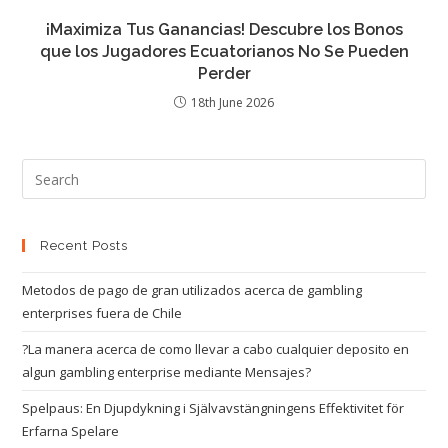
¡Maximiza Tus Ganancias! Descubre los Bonos
que los Jugadores Ecuatorianos No Se Pueden
Perder
18th June 2026
Recent Posts
Metodos de pago de gran utilizados acerca de gambling
enterprises fuera de Chile
?La manera acerca de como llevar a cabo cualquier deposito en
algun gambling enterprise mediante Mensajes?
Spelpaus: En Djupdykning i Självavstängningens Effektivitet för
Erfarna Spelare