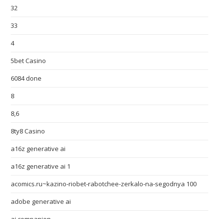
32
33
4
5bet Casino
6084 done
8
8,6
8ty8 Casino
a16z generative ai
a16z generative ai 1
acomics.ru~kazino-riobet-rabotchee-zerkalo-na-segodnya 100
adobe generative ai