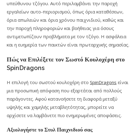
υπεύθυνου τζόγου. Αυτό περιλαμβάνει την παροχή
εργαλείων αυτο-περιορισμού, όπως όρια καταθέσεων,
όρια απωλειών και όρια χρόνου παιχνιδιού, καθώς και
την παροχή πληροφοριών και βοήθειας για όσους
αντιμετωπίζουν προβλήματα με τον τζόγο. Η ασφάλεια
και η ευημερία των παικτών είναι πρωταρχικής σημασίας.
Πώς να Επιλέξετε τον Σωστό Κουλοχέρη στο
SpinDragons
Η επιλογή του σωστού κουλοχέρη στο
SpinDragons
είναι
μια προσωπική απόφαση που εξαρτάται από πολλούς
παράγοντες. Αφού κατανοήσετε τη διαφορά μεταξύ
υψηλής και χαμηλής μεταβλητότητας, μπορείτε να
αρχίσετε να λαμβάνετε πιο ενημερωμένες αποφάσεις.
Αξιολογήστε το Στυλ Παιχνιδιού σας