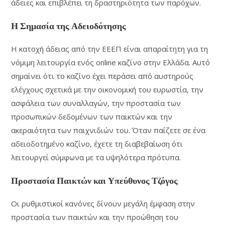
άδειες και επιβλέπει τη δραστηριότητα των παρόχων.
Η Σημασία της Αδειοδότησης
Η κατοχή άδειας από την ΕΕΕΠ είναι απαραίτητη για τη
νόμιμη λειτουργία ενός online καζίνο στην Ελλάδα. Αυτό
σημαίνει ότι το καζίνο έχει περάσει από αυστηρούς
ελέγχους σχετικά με την οικονομική του ευρωστία, την
ασφάλεια των συναλλαγών, την προστασία των
προσωπικών δεδομένων των παικτών και την
ακεραιότητα των παιχνιδιών του. Όταν παίζετε σε ένα
αδειοδοτημένο καζίνο, έχετε τη διαβεβαίωση ότι
λειτουργεί σύμφωνα με τα υψηλότερα πρότυπα.
Προστασία Παικτών και Υπεύθυνος Τζόγος
Οι ρυθμιστικοί κανόνες δίνουν μεγάλη έμφαση στην
προστασία των παικτών και την προώθηση του