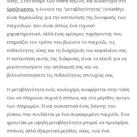
νίκης. Στον κόσμο των online καζίνο, και ειδικότερα στο
SpinDragons
, η έννοια της “μεταβλητότητας” (volatility)
είναι θεμελιώδης για την κατανόηση της δυναμικής των
παιχνιδιών. Δεν είναι απλώς ένα τεχνικό
χαρακτηριστικό, αλλά ένας κρίσιμος παράγοντας που
επηρεάζει τον τρόπο που βιώνετε το παιχνίδι, τις
πιθανότητες νίκης και τη διαχείριση του κεφαλαίου σας.
Η κατανόηση αυτής της διάκρισης είναι το κλειδί για να
μεγιστοποιήσετε την απόλαυσή σας και να
βελτιστοποιήσετε τις πιθανότητες επιτυχίας σας.
Η μεταβλητότητα ενός κουλοχέρη αναφέρεται στην τάση
του να πληρώνει συχνά ή σπάνια, και στο μέγεθος αυτών
των πληρωμών. Είναι ουσιαστικά ένας δείκτης του
ρίσκου που συνδέεται με ένα συγκεκριμένο παιχνίδι. Ένα
φρουτάκι με υψηλή μεταβλητότητα μπορεί να προσφέρει
σπάνιες αλλά εξαιρετικά μεγάλες νίκες, ενώ ένα