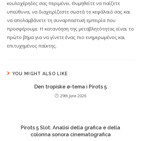
κουλοχέρηδες σας περιμένει. Θυμηθείτε να παίζετε
υπεύθυνα, να διαχειρίζεστε σωστά το κεφάλαιό σας και
να απολαμβάνετε τη συναρπαστική εμπειρία που
προσφέρουμε. Η κατανόηση της μεταβλητότητας είναι το
πρώτο βήμα για να γίνετε ένας πιο ενημερωμένος και
επιτυχημένος παίκτης.
YOU MIGHT ALSO LIKE
Den tropiske ø-tema i Pirots 5
29th June 2026
Pirots 5 Slot: Analisi della grafica e della
colonna sonora cinematografica