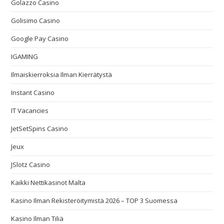
Golazzo Casino
Golisimo Casino
Google Pay Casino
IGAMING
Ilmaiskierroksia Ilman Kierrätystä
Instant Casino
IT Vacancies
JetSetSpins Casino
Jeux
JSlotz Casino
Kaikki Nettikasinot Malta
Kasino Ilman Rekisteröitymistä 2026 – TOP 3 Suomessa
Kasino Ilman Tiliä