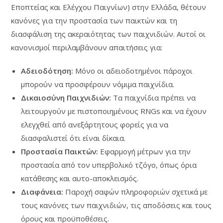
Εποπτείας και Ελέγχου Παιγνίων) στην Ελλάδα, θέτουν
κανόνες για την προστασία των παικτών και τη
διασφάλιση της ακεραιότητας των παιχνιδιών. Αυτοί οι
κανονισμοί περιλαμβάνουν απαιτήσεις για:
Αδειοδότηση:
Μόνο οι αδειοδοτημένοι πάροχοι
μπορούν να προσφέρουν νόμιμα παιχνίδια.
Δικαιοσύνη Παιχνιδιών:
Τα παιχνίδια πρέπει να
λειτουργούν με πιστοποιημένους RNGs και να έχουν
ελεγχθεί από ανεξάρτητους φορείς για να
διασφαλιστεί ότι είναι δίκαια.
Προστασία Παικτών:
Εφαρμογή μέτρων για την
προστασία από τον υπερβολικό τζόγο, όπως όρια
κατάθεσης και αυτο-αποκλεισμός.
Διαφάνεια:
Παροχή σαφών πληροφοριών σχετικά με
τους κανόνες των παιχνιδιών, τις αποδόσεις και τους
όρους και προϋποθέσεις.