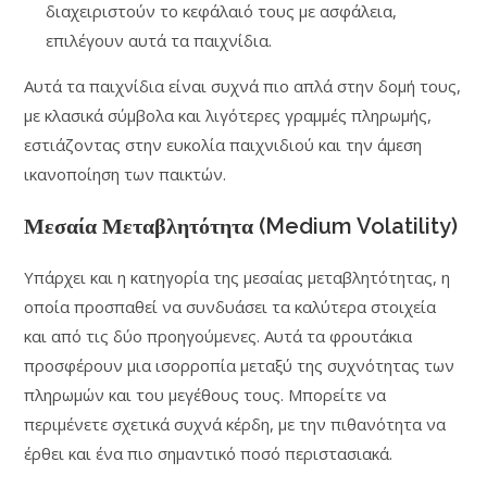
διαχειριστούν το κεφάλαιό τους με ασφάλεια,
επιλέγουν αυτά τα παιχνίδια.
Αυτά τα παιχνίδια είναι συχνά πιο απλά στην δομή τους,
με κλασικά σύμβολα και λιγότερες γραμμές πληρωμής,
εστιάζοντας στην ευκολία παιχνιδιού και την άμεση
ικανοποίηση των παικτών.
Μεσαία Μεταβλητότητα (Medium Volatility)
Υπάρχει και η κατηγορία της μεσαίας μεταβλητότητας, η
οποία προσπαθεί να συνδυάσει τα καλύτερα στοιχεία
και από τις δύο προηγούμενες. Αυτά τα φρουτάκια
προσφέρουν μια ισορροπία μεταξύ της συχνότητας των
πληρωμών και του μεγέθους τους. Μπορείτε να
περιμένετε σχετικά συχνά κέρδη, με την πιθανότητα να
έρθει και ένα πιο σημαντικό ποσό περιστασιακά.