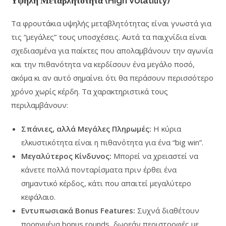
Υψηλή Μεταβλητότητα (High Volatility)
Τα φρουτάκια υψηλής μεταβλητότητας είναι γνωστά για
τις “μεγάλες” τους υποσχέσεις. Αυτά τα παιχνίδια είναι
σχεδιασμένα για παίκτες που απολαμβάνουν την αγωνία
και την πιθανότητα να κερδίσουν ένα μεγάλο ποσό,
ακόμα κι αν αυτό σημαίνει ότι θα περάσουν περισσότερο
χρόνο χωρίς κέρδη. Τα χαρακτηριστικά τους
περιλαμβάνουν:
Σπάνιες, αλλά Μεγάλες Πληρωμές:
Η κύρια
ελκυστικότητα είναι η πιθανότητα για ένα “big win”.
Μεγαλύτερος Κίνδυνος:
Μπορεί να χρειαστεί να
κάνετε πολλά πονταρίσματα πριν έρθει ένα
σημαντικό κέρδος, κάτι που απαιτεί μεγαλύτερο
κεφάλαιο.
Εντυπωσιακά Bonus Features:
Συχνά διαθέτουν
προηγμένα bonus rounds, δωρεάν περιστροφές με