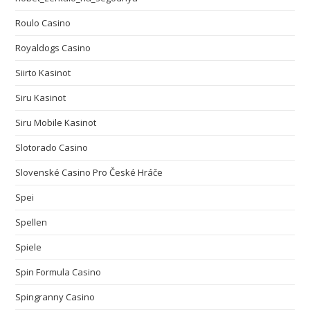
Roulo Casino
Royaldogs Casino
Siirto Kasinot
Siru Kasinot
Siru Mobile Kasinot
Slotorado Casino
Slovenské Casino Pro České Hráče
Spei
Spellen
Spiele
Spin Formula Casino
Spingranny Casino