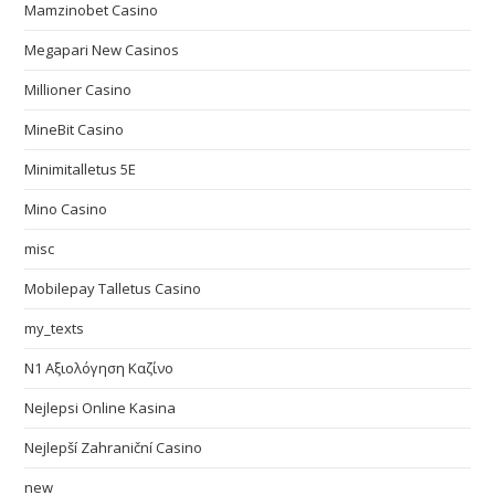
Mamzinobet Casino
Megapari New Casinos
Millioner Casino
MineBit Casino
Minimitalletus 5E
Mino Casino
misc
Mobilepay Talletus Casino
my_texts
N1 Αξιολόγηση Καζίνο
Nejlepsi Online Kasina
Nejlepší Zahraniční Casino
new