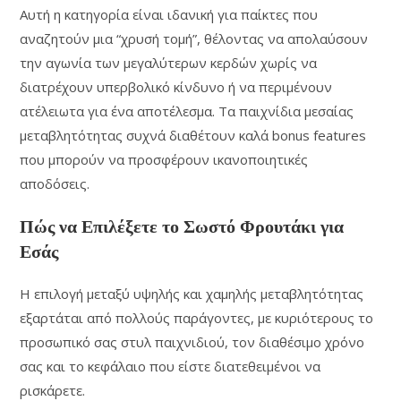
Αυτή η κατηγορία είναι ιδανική για παίκτες που
αναζητούν μια “χρυσή τομή”, θέλοντας να απολαύσουν
την αγωνία των μεγαλύτερων κερδών χωρίς να
διατρέχουν υπερβολικό κίνδυνο ή να περιμένουν
ατέλειωτα για ένα αποτέλεσμα. Τα παιχνίδια μεσαίας
μεταβλητότητας συχνά διαθέτουν καλά bonus features
που μπορούν να προσφέρουν ικανοποιητικές
αποδόσεις.
Πώς να Επιλέξετε το Σωστό Φρουτάκι για
Εσάς
Η επιλογή μεταξύ υψηλής και χαμηλής μεταβλητότητας
εξαρτάται από πολλούς παράγοντες, με κυριότερους το
προσωπικό σας στυλ παιχνιδιού, τον διαθέσιμο χρόνο
σας και το κεφάλαιο που είστε διατεθειμένοι να
ρισκάρετε.