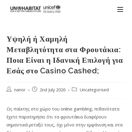
Υψηλή ή Χαμηλή
Μεταβλητότητα στα Φρουτάκια:
Ποια Είναι η Ιδανική Επιλογή για
Εσάς στο Casino Cashed;
nanor
2nd July 2026
Uncategorised
Ως παίκτης στο χώρο του online gambling, πιθανότατα
έχετε παρατηρήσει ότι τα φρουτάκια διαφέρουν
σημαντικά μεταξύ τους, όχι μόνο στην εμφάνιση και στα