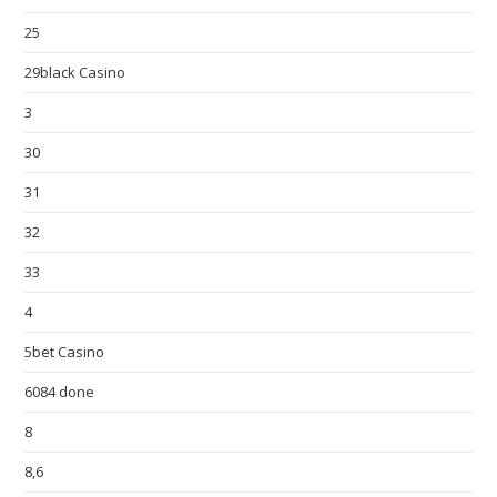
25
29black Casino
3
30
31
32
33
4
5bet Casino
6084 done
8
8,6