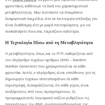
φρουτάκια, καθένα με τα δικά του χαρακτηριστικά
μεταβλητότητας. Μην διστάσετε να δοκιμάσετε
διαφορετικά παιχνίδια, είτε σε λειτουργία επίδειξης (αν
είναι διαθέσιμη) είτε με μικρά πονταρίσματα, για να
ανακαλύψετε ποια σας ταιριάζουν καλύτερα.
Η Τεχνολογία Πίσω από τη Μεταβλητότητα
Η μεταβλητότητα, όπως και το RTP, καθορίζεται από
τον αλγόριθμο τυχαίων αριθμών (RNG – Random
Number Generator) που χρησιμοποιείται σε κάθε
φρουτάκι. Αυτός ο αλγόριθμος είναι υπεύθυνος για τη
δημιουργία τυχαίων αποτελεσμάτων σε κάθε
περιστροφή, διασφαλίζοντας ότι κάθε γύρος είναι
ανεξάρτητος από τους προηγούμενους. Οι
προγραμματιστές λογισμικού καζίνο ρυθμίζουν τις
παραμέτρους του RNG, συμπεριλαμβανομένης της