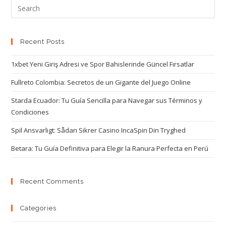
Recent Posts
1xbet Yeni Giriş Adresi ve Spor Bahislerinde Güncel Fırsatlar
Fullreto Colombia: Secretos de un Gigante del Juego Online
Starda Ecuador: Tu Guía Sencilla para Navegar sus Términos y
Condiciones
Spil Ansvarligt: Sådan Sikrer Casino IncaSpin Din Tryghed
Betara: Tu Guía Definitiva para Elegir la Ranura Perfecta en Perú
Recent Comments
Categories