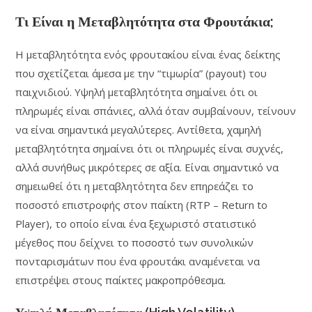
Τι Είναι η Μεταβλητότητα στα Φρουτάκια;
Η μεταβλητότητα ενός φρουτακίου είναι ένας δείκτης
που σχετίζεται άμεσα με την “τιμωρία” (payout) του
παιχνιδιού. Υψηλή μεταβλητότητα σημαίνει ότι οι
πληρωμές είναι σπάνιες, αλλά όταν συμβαίνουν, τείνουν
να είναι σημαντικά μεγαλύτερες. Αντίθετα, χαμηλή
μεταβλητότητα σημαίνει ότι οι πληρωμές είναι συχνές,
αλλά συνήθως μικρότερες σε αξία. Είναι σημαντικό να
σημειωθεί ότι η μεταβλητότητα δεν επηρεάζει το
ποσοστό επιστροφής στον παίκτη (RTP – Return to
Player), το οποίο είναι ένα ξεχωριστό στατιστικό
μέγεθος που δείχνει το ποσοστό των συνολικών
πονταρισμάτων που ένα φρουτάκι αναμένεται να
επιστρέψει στους παίκτες μακροπρόθεσμα.