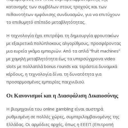
κατανομής των συμβόλων στους τροχούς και των
πιθανοτήτων εμφάνισης συνδυασμών, για να επιτύχουν
το επιθυμητό επίπεδο μεταβλητότητας.
Η τεχνολογία έχει επιτρέψει τη δημιουργία φρουτακίων
με εξαιρετικά πολύπλοκους αλγορίθμους, προσφέροντας
μια ευρεία γκάμα εμπειριών. Από τα απλά “fruit machines”
με χαμηλή μεταβλητότητα έως τα υπερσύγχρονα video
slots με πολλαπλά bonus rounds και τεράστια δυναμικά
κέρδους, η τεχνολογία δίνει τη δυνατότητα για
προσαρμοσμένες εμπειρίες παιχνιδιού.
Οι Κανονισμοί και η Διασφάλιση Δικαιοσύνης
Η βιομηχανία του online gambling είναι αυστηρά
ρυθμισμένη σε πολλές χώρες, συμπεριλαμβανομένης της
Ελλάδας. Οι αρμόδιες αρχές, όπως η ΕΕΕΠ (Επιτροπή