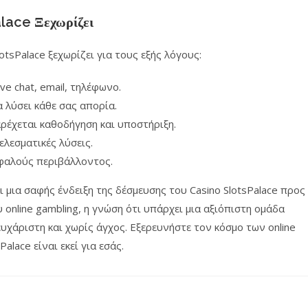
alace Ξεχωρίζει
tsPalace ξεχωρίζει για τους εξής λόγους:
ve chat, email, τηλέφωνο.
 λύσει κάθε σας απορία.
έχεται καθοδήγηση και υποστήριξη.
ελεσματικές λύσεις.
φαλούς περιβάλλοντος.
 μια σαφής ένδειξη της δέσμευσης του Casino SlotsPalace προς
 online gambling, η γνώση ότι υπάρχει μια αξιόπιστη ομάδα
ευχάριστη και χωρίς άγχος. Εξερευνήστε τον κόσμο των online
alace είναι εκεί για εσάς.