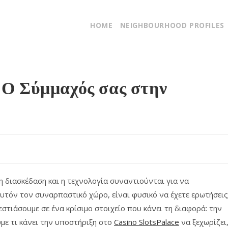
HOME
NEIGHBOURHOOD PROFILES
 Ο Σύμμαχός σας στην
η διασκέδαση και η τεχνολογία συναντιούνται για να
αυτόν τον συναρπαστικό χώρο, είναι φυσικό να έχετε ερωτήσεις
εστιάσουμε σε ένα κρίσιμο στοιχείο που κάνει τη διαφορά: την
με τι κάνει την υποστήριξη στο
Casino SlotsPalace
να ξεχωρίζει