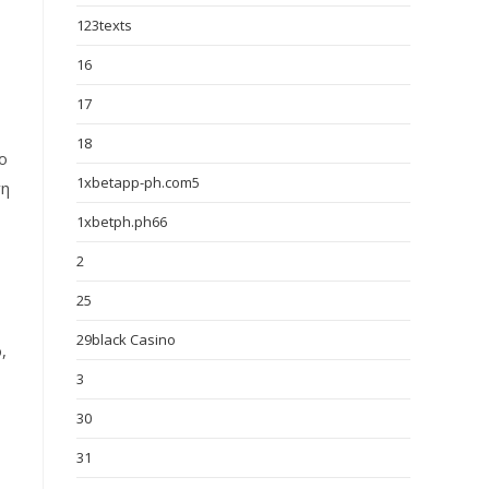
123texts
16
17
18
o
1xbetapp-ph.com5
τη
1xbetph.ph66
2
25
29black Casino
,
3
30
31