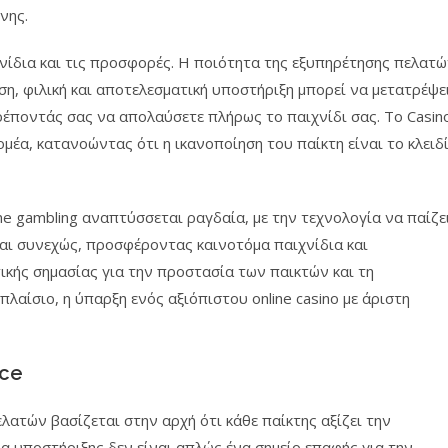
νης.
χνίδια και τις προσφορές. Η ποιότητα της εξυπηρέτησης πελατ
μεση, φιλική και αποτελεσματική υποστήριξη μπορεί να μετατρέψε
τρέποντάς σας να απολαύσετε πλήρως το παιχνίδι σας. Το Casin
ομέα, κατανοώντας ότι η ικανοποίηση του παίκτη είναι το κλειδ
ne gambling αναπτύσσεται ραγδαία, με την τεχνολογία να παίζε
ι συνεχώς, προσφέροντας καινοτόμα παιχνίδια και
τικής σημασίας για την προστασία των παικτών και τη
λαίσιο, η ύπαρξη ενός αξιόπιστου online casino με άριστη
ace
ελατών βασίζεται στην αρχή ότι κάθε παίκτης αξίζει την
α υποστήριξης δεν είναι απλώς ένα σημείο επαφής για την