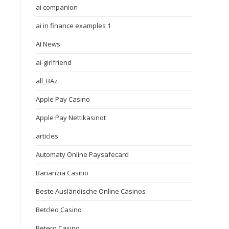
ai companion
ai in finance examples 1
AI News
ai-girlfriend
all_BAz
Apple Pay Casino
Apple Pay Nettikasinot
articles
Automaty Online Paysafecard
Bananzia Casino
Beste Ausländische Online Casinos
Betcleo Casino
Betero Casino