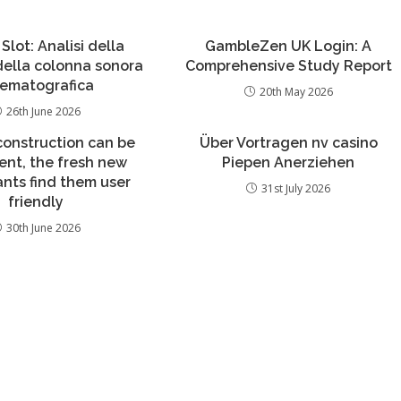
 Slot: Analisi della
GambleZen UK Login: A
 della colonna sonora
Comprehensive Study Report
nematografica
20th May 2026
26th June 2026
 construction can be
Über Vortragen nv casino
ent, the fresh new
Piepen Anerziehen
ants find them user
31st July 2026
friendly
30th June 2026