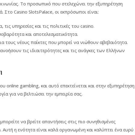
οινωνίας. Το προσωπικό που στελεχώνει την εξυπηρέτηση
 Στο Casino SlotsPalace, οι εκπρόσωποι είναι:
τις υπηρεσίες και τις πολιτικές του casino.
σοβαρότητα και αποτελεσματικότητα.
για τους νέους παίκτες που μπορεί να νιώθουν αβεβαιότητα.
νοήσουν τις ιδιαιτερότητες και τις ανάγκες των Ελλήνων
η
ου online gambling, και αυτό επεκτείνεται και στην εξυπηρέτηση
γία για να βελτιώσει την εμπειρία σας.
μπορείτε να βρείτε απαντήσεις στις πιο συνηθισμένες
 Αυτή η ενότητα είναι καλά οργανωμένη και καλύπτει ένα ευρύ