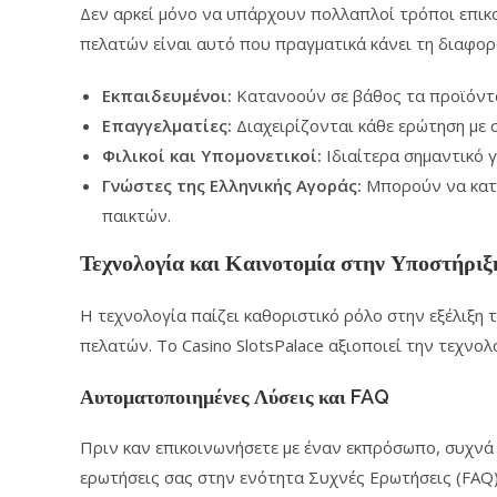
Δεν αρκεί μόνο να υπάρχουν πολλαπλοί τρόποι επικ
πελατών είναι αυτό που πραγματικά κάνει τη διαφορά.
Εκπαιδευμένοι:
Κατανοούν σε βάθος τα προϊόντα, 
Επαγγελματίες:
Διαχειρίζονται κάθε ερώτηση με 
Φιλικοί και Υπομονετικοί:
Ιδιαίτερα σημαντικό 
Γνώστες της Ελληνικής Αγοράς:
Μπορούν να κατα
παικτών.
Τεχνολογία και Καινοτομία στην Υποστήριξ
Η τεχνολογία παίζει καθοριστικό ρόλο στην εξέλιξη τ
πελατών. Το Casino SlotsPalace αξιοποιεί την τεχνολο
Αυτοματοποιημένες Λύσεις και FAQ
Πριν καν επικοινωνήσετε με έναν εκπρόσωπο, συχνά 
ερωτήσεις σας στην ενότητα Συχνές Ερωτήσεις (FAQ).