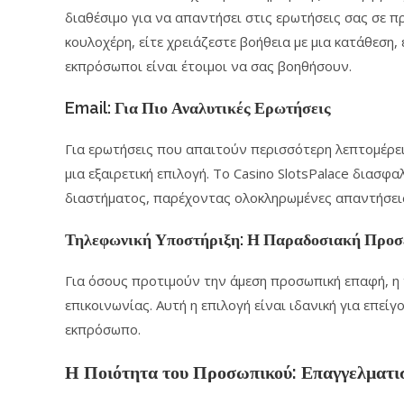
διαθέσιμο για να απαντήσει στις ερωτήσεις σας σε π
κουλοχέρη, είτε χρειάζεστε βοήθεια με μια κατάθεση,
εκπρόσωποι είναι έτοιμοι να σας βοηθήσουν.
Email: Για Πιο Αναλυτικές Ερωτήσεις
Για ερωτήσεις που απαιτούν περισσότερη λεπτομέρει
μια εξαιρετική επιλογή. Το Casino SlotsPalace διασφ
διαστήματος, παρέχοντας ολοκληρωμένες απαντήσεις 
Τηλεφωνική Υποστήριξη: Η Παραδοσιακή Προσ
Για όσους προτιμούν την άμεση προσωπική επαφή, η
επικοινωνίας. Αυτή η επιλογή είναι ιδανική για επεί
εκπρόσωπο.
Η Ποιότητα του Προσωπικού: Επαγγελματισ