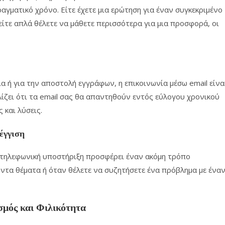
ραγματικό χρόνο. Είτε έχετε μια ερώτηση για έναν συγκεκριμένο
 είτε απλά θέλετε να μάθετε περισσότερα για μια προσφορά, οι
α ή για την αποστολή εγγράφων, η επικοινωνία μέσω email είνα
αλίζει ότι τα email σας θα απαντηθούν εντός εύλογου χρονικού
και λύσεις.
έγγιση
 τηλεφωνική υποστήριξη προσφέρει έναν ακόμη τρόπο
γοντα θέματα ή όταν θέλετε να συζητήσετε ένα πρόβλημα με ένα
μός και Φιλικότητα