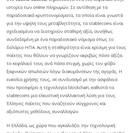
ιστορία των online πληρωμών. Σε αντίθεση με τα
παραδοσιακά κρυπτονομίσματα, τα οποία είναι γνωστά
για την υψηλή τους μεταβλητότητα, τα stablecoins είναι
σχεδιασμένα να διατηρούν σταθερή αξία, συνήθως
συνδεδεμένη με ένα παραδοσιακό νόμισμα όπως το
δολάριο ΗΠΑ. Αυτή η σταθερότητα είναι κρίσιμη για τους
παίκτες που θέλουν να γνωρίζουν ακριβώς πόσο αξίζει
το κεφάλαιό τους ανά πάσα στιγμή, χωρίς τον φόβο
ξαφνικών απωλειών λόγω διακυμάνσεων της αγοράς. Η
ευκολία χρήσης τους, σε συνδυασμό με την ασφάλεια
που προσφέρει η τεχνολογία blockchain, καθιστά τα
stablecoins μια ελκυστική εναλλακτική λύση για τους
Έλληνες παίκτες που αναζητούν σύγχρονες και
αξιόπιστες μεθόδους συναλλαγών.
Η Ελλάδα, ως χώρα που αγκαλιάζει την τεχνολογική