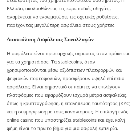
σταθερότητας του χρηματοπιστωτικού συστήματος. Η
Ελλάδα, ακολουθώντας τις ευρωπαϊκές οδηγίες,
αναμένεται να ενσωματώσει τις σχετικές ρυθμίσεις,
παρέχοντας μεγαλύτερη ασφάλεια στους χρήστες.
Διασφάλιση Ασφάλειας Συναλλαγών
Η ασφάλεια είναι πρωταρχικής σημασίας όταν πρόκειται
για τα χρήματά σας. Τα stablecoins, όταν
χρησιμοποιούνται μέσω αξιόπιστων πλατφορμών και
ψηφιακών πορτοφολιών, προσφέρουν υψηλό επίπεδο
ασφάλειας. Είναι σημαντικό οι παίκτες να επιλέγουν
πλατφόρμες που εφαρμόζουν ισχυρά μέτρα ασφαλείας,
όπως η κρυπτογράφηση, η επαλήθευση ταυτότητας (KYC)
και η συμμόρφωση με τους κανονισμούς. Η επιλογή ενός
online casino που υποστηρίζει stablecoins και έχει καλή
φήμη είναι το πρώτο βήμα για μια ασφαλή εμπειρία.