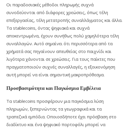
Οι παραδοσιακές μέθοδοι πληρωμής συχνά
συνοδεύονται από διάφορες χρεώσεις, όπως τέλη
επεξεργασίας, τέλη μετατροπής συναλλάγματος και άλλα.
Τα stablecoins, όντας ψηφιακά και συχνά
αποκεντρωμένα, έχουν συνήθως πολύ χαμηλότερα τέλη
συναλλαγών. Αυτό σημαίνει ότι περισσότερα από τα
χρήματά σας πηγαίνουν απευθείας στο παιχνίδι και
λιγότερα χάνονται σε χρεώσεις. Για τους παίκτες που
πραγματοποιούν συχνές συναλλαγές, η εξοικονόμηση
αυτή μπορεί να είναι σημαντική μακροπρόθεσμα.
Προσβασιμότητα και Παγκόσμια Εμβέλεια
Τα stablecoins προσφέρουν μια παγκόσμια λύση
πληρωμών, ξεπερνώντας τα γεωγραφικά και τα
τραπεζικά εμπόδια. Οποιοσδήποτε έχει πρόσβαση στο
διαδίκτυο και ένα ψηφιακό πορτοφόλι μπορεί να