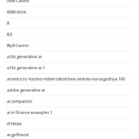
5bet Casino
6084 done
8
8,6
8ty8 Casino
a16z generative ai
a16z generative ai 1
acomics.ru~kazino-riobet-rabotchee-zerkalo-na-segodnya 100
adobe generative ai
ai companion
ai in finance examples 1
AI News
ai-girlfriend