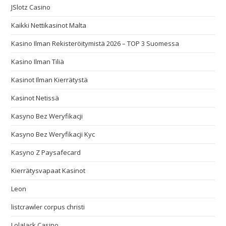
JSlotz Casino
Kaikki Nettikasinot Malta
Kasino Ilman Rekisteröitymistä 2026 – TOP 3 Suomessa
Kasino Ilman Tiliä
Kasinot Ilman Kierrätystä
Kasinot Netissä
Kasyno Bez Weryfikacji
Kasyno Bez Weryfikacji Kyc
Kasyno Z Paysafecard
Kierrätysvapaat Kasinot
Leon
listcrawler corpus christi
LolaJack Casino