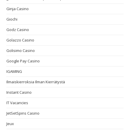
Ginja Casino
Giochi
Godz Casino
Golazzo Casino
Golisimo Casino
Google Pay Casino
IGAMING
Ilmaiskierroksia Ilman Kierrätystä
Instant Casino
IT Vacancies
JetSetSpins Casino
Jeux