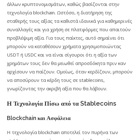
άλλων κρυπτονομισμάτων, καθώς βασίζονται στην
τεχνολογία blockchain. Ωστόσο, η διατήρηση της
σταθερής τους αξίας τα καθιστά ιδανικά για καθημερινές
συναλλαγές και για χρήση σε πλατφόρμες που απαιτούν
προβλέψιμη αξία. Για τους παίκτες, αυτό σημαίνει ότι
μπορούν να καταθέσουν χρήματα χρησιμοποιώντας
USDT ή USDC και να είναι σίγουροι ότι η αξία των
χρημάτων τους δεν θα μειωθεί απροσδόκητα πριν καν
αρχίσουν να παίζουν. Ομοίως, όταν κερδίζουν, μπορούν
να αποσύρουν τα κέρδη τους σε stablecoins,
γνωρίζοντας την ακριβή αξία που θα λάβουν.
Η Τεχνολογία Πίσω από τα Stablecoins
Blockchain και Ασφάλεια
Η τεχνολογία blockchain αποτελεί τον πυρήνα των