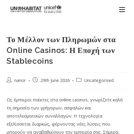
Το Μέλλον των Πληρωμών στα
Online Casinos: Η Εποχή των
Stablecoins
nanor
29th June 2026
Uncategorised
Ως έμπειροι παίκτες στα online casinos, γνωρίζετε καλά
τη σημασία των γρήγορων, ασφαλών και
αποτελεσματικών συναλλαγών. Η τεχνολογία
εξελίσσεται διαρκώς, φέρνοντας νέες λύσεις που
μπορούν να αναβαθμίσουν την εμπειρία σας. Σήμερα,