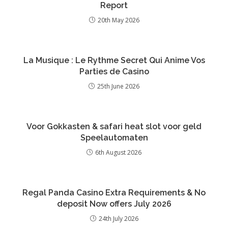
Report
20th May 2026
La Musique : Le Rythme Secret Qui Anime Vos
Parties de Casino
25th June 2026
Voor Gokkasten & safari heat slot voor geld
Speelautomaten
6th August 2026
Regal Panda Casino Extra Requirements & No
deposit Now offers July 2026
24th July 2026