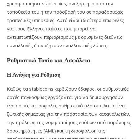
χρησιμοποιήσει stablecoins, ανεξάρτητα από την
τοποθεσία του ή την πρόσβασή του σε παραδοσιακές
τραπεζικές υπηρεσίες. Αυτό είναι ιδιαίτερα επωφελές
για τους Έλληνες παίκτες που μπορεί να
αντιμετωπίζουν περιορισμούς με ορισμένες διεθνείς
συναλλαγές ή αναζητούν εναλλακτικές λύσεις.
Ρυθμιστικό Τοπίο και Ασφάλεια
Η Ανάγκη για Ρύθμιση
Καθώς τα stablecoins κερδίζουν έδαφος, οι ρυθμιστικές
αρχές παγκοσμίως εργάζονται για να δημιουργήσουν
ένα σαφές και ασφαλές ρυθμιστικό πλαίσιο. Αυτό είναι
ζωτικής σημασίας για την προστασία των καταναλωτών,
την πρόληψη της νομιμοποίησης εσόδων από παράνομες
δραστηριότητες (AML) και τη διασφάλιση της