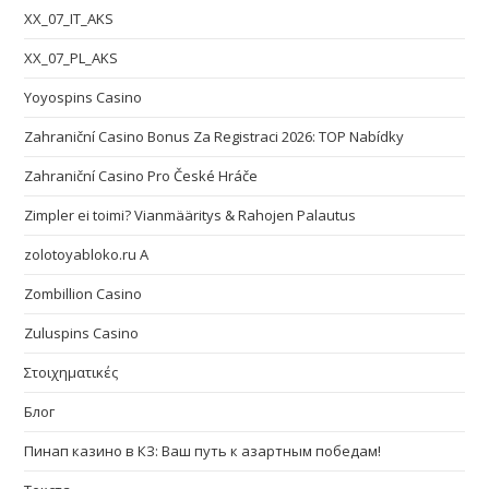
XX_07_IT_AKS
XX_07_PL_AKS
Yoyospins Casino
Zahraniční Casino Bonus Za Registraci 2026: TOP Nabídky
Zahraniční Casino Pro České Hráče
Zimpler ei toimi? Vianmääritys & Rahojen Palautus
zolotoyabloko.ru A
Zombillion Casino
Zuluspins Casino
Στοιχηματικές
Блог
Пинап казино в КЗ: Ваш путь к азартным победам!