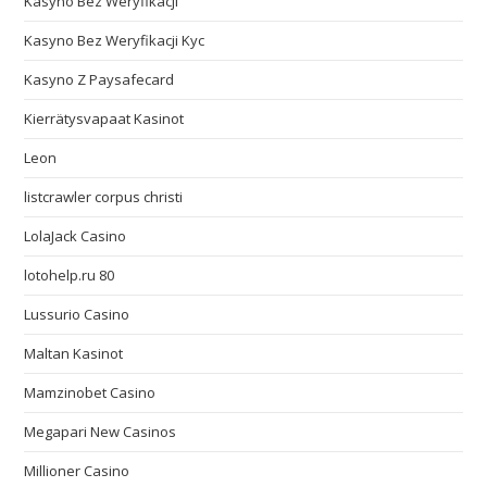
Kasyno Bez Weryfikacji
Kasyno Bez Weryfikacji Kyc
Kasyno Z Paysafecard
Kierrätysvapaat Kasinot
Leon
listcrawler corpus christi
LolaJack Casino
lotohelp.ru 80
Lussurio Casino
Maltan Kasinot
Mamzinobet Casino
Megapari New Casinos
Millioner Casino