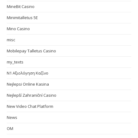
MineBit Casino
Minimitalletus 5E
Mino Casino
misc
Mobilepay Talletus Casino
my_texts
N1 Αξιολόγηση Καζίνο
Nejlepsi Online Kasina
Nejlepší Zahraniční Casino
New Video Chat Platform
News
OM