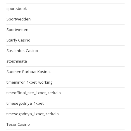
sportsbook
Sportwedden
Sportwetten
Starfy Casino
Stealthbet Casino
stoichimata
Suomen Parhaat Kasinot
t.memirror_1xbet_working
t.meofficial_site_1xbet_zerkalo
t.mesegodnya_1xbet
t.mesegodnya_1xbet_zerkalo
Tesor Casino