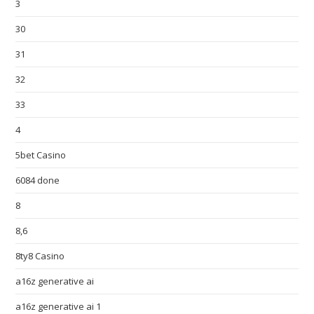
3
30
31
32
33
4
5bet Casino
6084 done
8
8,6
8ty8 Casino
a16z generative ai
a16z generative ai 1