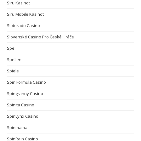
Siru Kasinot
Siru Mobile Kasinot
Slotorado Casino
Slovenské Casino Pro České Hráče
Spei
Spellen
Spiele
Spin Formula Casino
Spingranny Casino
Spinita Casino
SpinLynx Casino
Spinmama
SpinRain Casino