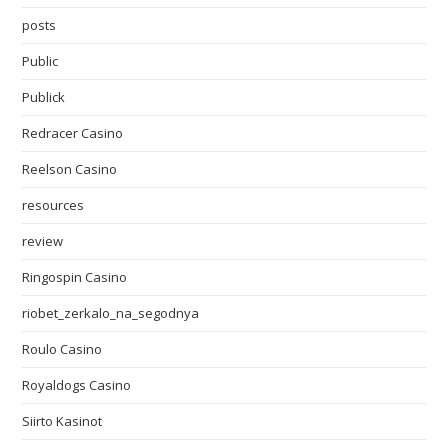
posts
Public
Publick
Redracer Casino
Reelson Casino
resources
review
Ringospin Casino
riobet_zerkalo_na_segodnya
Roulo Casino
Royaldogs Casino
Siirto Kasinot