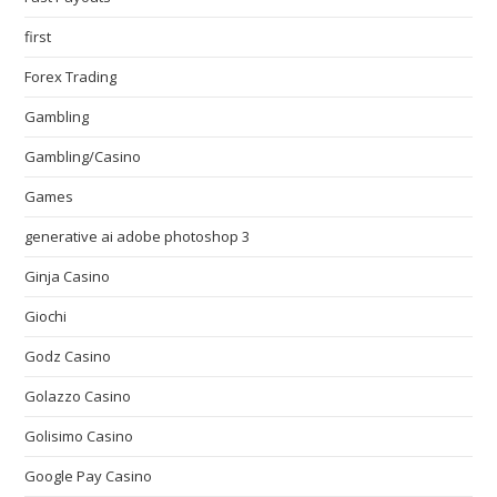
first
Forex Trading
Gambling
Gambling/Casino
Games
generative ai adobe photoshop 3
Ginja Casino
Giochi
Godz Casino
Golazzo Casino
Golisimo Casino
Google Pay Casino