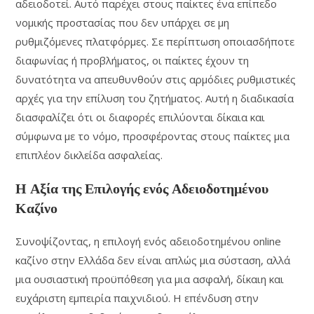
αδειοδοτεί. Αυτό παρέχει στους παίκτες ένα επίπεδο
νομικής προστασίας που δεν υπάρχει σε μη
ρυθμιζόμενες πλατφόρμες. Σε περίπτωση οποιασδήποτε
διαφωνίας ή προβλήματος, οι παίκτες έχουν τη
δυνατότητα να απευθυνθούν στις αρμόδιες ρυθμιστικές
αρχές για την επίλυση του ζητήματος. Αυτή η διαδικασία
διασφαλίζει ότι οι διαφορές επιλύονται δίκαια και
σύμφωνα με το νόμο, προσφέροντας στους παίκτες μια
επιπλέον δικλείδα ασφαλείας.
Η Αξία της Επιλογής ενός Αδειοδοτημένου
Καζίνο
Συνοψίζοντας, η επιλογή ενός αδειοδοτημένου online
καζίνο στην Ελλάδα δεν είναι απλώς μια σύσταση, αλλά
μια ουσιαστική προϋπόθεση για μια ασφαλή, δίκαιη και
ευχάριστη εμπειρία παιχνιδιού. Η επένδυση στην