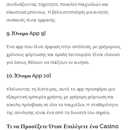
συνδυάζοντας ταχύτητα, ποικιλία παιχνιδιών και
ελκυστικά μπόνους. Η βελτιστοποίηση για κινητές
συσκευές είναι εμφανής.
9. [Όνομα App 9]
Ένα app που δίνει έμφαση στην απόδοση, με γρήγορους
χρόνους φόρτωσης και ομαλή λειτουργία. Είναι ιδανικό
για όσους θέλουν να παίζουν εν κινήσει.
10. [Όνομα App 10]
Κλείνοντας τη λίστα μας, αυτό το app προσφέρει μια
εξαιρετική εμπειρία χρήστη, με γρήγορη φόρτωση και
εύκολη πρόσβαση σε όλα τα παιχνίδια. Η σταθερότητα
της σύνδεσης είναι ένα από τα δυνατά του σημεία.
Τι να Προσέξετε Όταν Επιλέγετε ένα Casino