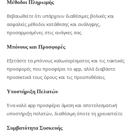
Μέθοδοι Πληρωμής
Βεβαιωθείτε ότι υπάρχουν διαθέσιμες βολικές και
ασφαλείς μέθοδοι κατάθεσης και ανάληψης,
προσαρμοσμένες στις ανάγκες σας.
Μπόνους και Προσφορές
Εξετάστε τα μπόνους καλωσορίσματος και τις τακτικές
προσφορές που προσφέρει το app, αλλά διαβάστε
προσεκτικά τους όρους και τις προϋποθέσεις.
Υποστήριξη Πελατών
Ένα καλό app προσφέρει άμεση και αποτελεσματική
υποστήριξη πελατών, διαθέσιμη όποτε τη χρειαστείτε.
Συμβατότητα Συσκευής