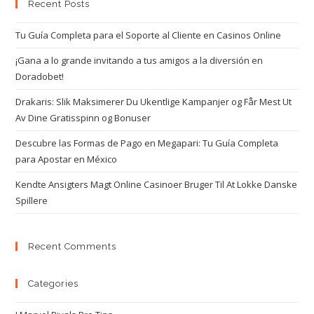
Recent Posts
Tu Guía Completa para el Soporte al Cliente en Casinos Online
¡Gana a lo grande invitando a tus amigos a la diversión en
Doradobet!
Drakaris: Slik Maksimerer Du Ukentlige Kampanjer og Får Mest Ut
Av Dine Gratisspinn og Bonuser
Descubre las Formas de Pago en Megapari: Tu Guía Completa
para Apostar en México
Kendte Ansigters Magt Online Casinoer Bruger Til At Lokke Danske
Spillere
Recent Comments
Categories