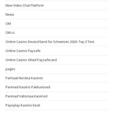
New Video Chat Platform
News
OM
OM cc
Online Casino Deutschland für Schweizer 2026: Top 3 Test
Online Casino Paysafe
Online Casino Vklad Paysafecard
pages
Parhaat Nordea Kasinot
Parimad Kasiino Pakkumised
Parimad Välismaa Kasiinod
Paynplay Kasiino Eesti