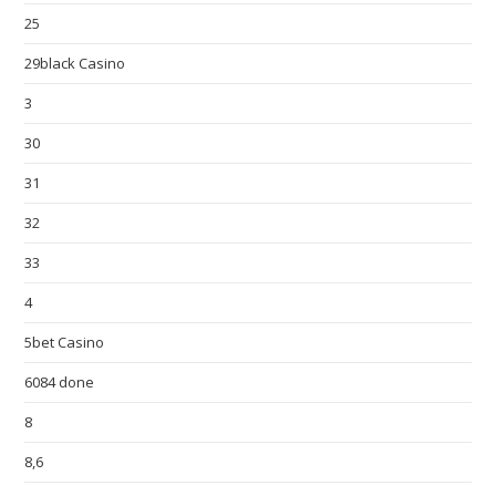
25
29black Casino
3
30
31
32
33
4
5bet Casino
6084 done
8
8,6