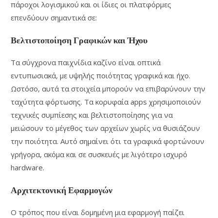
πάροχοι λογισμικού και οι ίδιες οι πλατφόρμες
επενδύουν σημαντικά σε:
Βελτιστοποίηση Γραφικών και Ήχου
Τα σύγχρονα παιχνίδια καζίνο είναι οπτικά
εντυπωσιακά, με υψηλής ποιότητας γραφικά και ήχο.
Ωστόσο, αυτά τα στοιχεία μπορούν να επιβαρύνουν την
ταχύτητα φόρτωσης. Τα κορυφαία apps χρησιμοποιούν
τεχνικές συμπίεσης και βελτιστοποίησης για να
μειώσουν το μέγεθος των αρχείων χωρίς να θυσιάζουν
την ποιότητα. Αυτό σημαίνει ότι τα γραφικά φορτώνουν
γρήγορα, ακόμα και σε συσκευές με λιγότερο ισχυρό
hardware.
Αρχιτεκτονική Εφαρμογών
Ο τρόπος που είναι δομημένη μια εφαρμογή παίζει