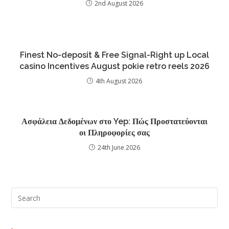
2nd August 2026
Finest No-deposit & Free Signal-Right up Local
casino Incentives August pokie retro reels 2026
4th August 2026
Ασφάλεια Δεδομένων στο Yep: Πώς Προστατεύονται
οι Πληροφορίες σας
24th June 2026