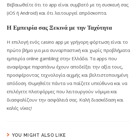
Βεβαιωθείτε ότι το app είναι συμβατό με τη συσκευή σας
(iOS ή Android) και ότι λειτουργεί απρόσκοπτα.
Η Εμπειρία σας Ξεκινά με την Ταχύτητα
Η επιλογή ενός casino app με γρήγορη φόρτωση είναι το
πρώτο βήμα για μια συναρπαστική και χωρίς προβλήματα
εμπειρία online gambling στην Ελλάδα. Τα apps που
αναφέραμε παραπάνω έχουν αποδείξει την αξία τους,
προσφέροντας τεχνολογία αιχμής και βελτιστοποιημένη
απόδοση. Θυμηθείτε πάντα να παίζετε υπεύθυνα και να
επιλέγετε πλατφόρμες που λειτουργούν νόμιμα και
διασφαλίζουν την ασφάλειά σας. Καλή διασκέδαση και
καλές νίκες!
YOU MIGHT ALSO LIKE