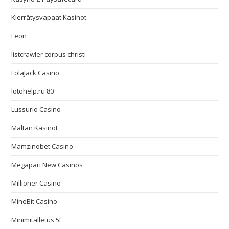
Kierrätysvapaat Kasinot
Leon
listcrawler corpus christi
LolaJack Casino
lotohelp.ru 80
Lussurio Casino
Maltan Kasinot
Mamzinobet Casino
Megapari New Casinos
Millioner Casino
MineBit Casino
Minimitalletus 5E