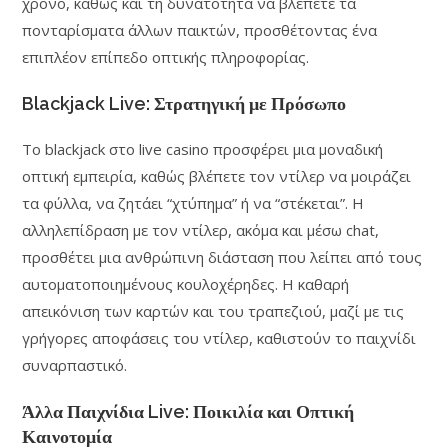
χρόνο, καθώς και τη δυνατότητα να βλέπετε τα
πονταρίσματα άλλων παικτών, προσθέτοντας ένα
επιπλέον επίπεδο οπτικής πληροφορίας.
Blackjack Live: Στρατηγική με Πρόσωπο
Το blackjack στο live casino προσφέρει μια μοναδική
οπτική εμπειρία, καθώς βλέπετε τον ντίλερ να μοιράζει
τα φύλλα, να ζητάει “χτύπημα” ή να “στέκεται”. Η
αλληλεπίδραση με τον ντίλερ, ακόμα και μέσω chat,
προσθέτει μια ανθρώπινη διάσταση που λείπει από τους
αυτοματοποιημένους κουλοχέρηδες. Η καθαρή
απεικόνιση των καρτών και του τραπεζιού, μαζί με τις
γρήγορες αποφάσεις του ντίλερ, καθιστούν το παιχνίδι
συναρπαστικό.
Άλλα Παιχνίδια Live: Ποικιλία και Οπτική
Καινοτομία