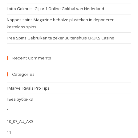
Lotto Gokhuis: Gij nr 1 Online Gokhal van Nederland
Noppes spins Magazine behalve plusteken in deponeren
kosteloos spins
Free Spins Gebruiken te zeker Buitenshuis CRUKS Casino
Recent Comments
Categories
! Marvel Rivals Pro Tips
! Без рубрики
1
10_07_AU_AKS
11