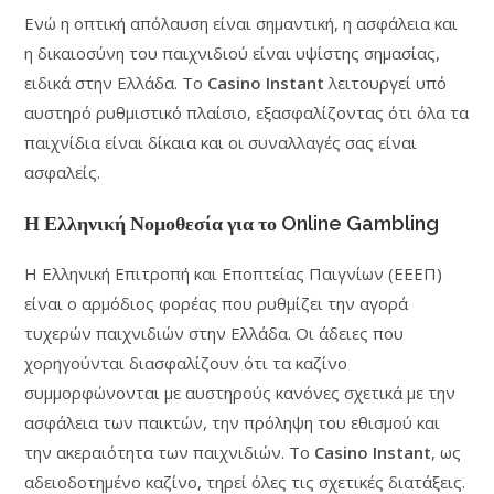
Ενώ η οπτική απόλαυση είναι σημαντική, η ασφάλεια και
η δικαιοσύνη του παιχνιδιού είναι υψίστης σημασίας,
ειδικά στην Ελλάδα. Το
Casino Instant
λειτουργεί υπό
αυστηρό ρυθμιστικό πλαίσιο, εξασφαλίζοντας ότι όλα τα
παιχνίδια είναι δίκαια και οι συναλλαγές σας είναι
ασφαλείς.
Η Ελληνική Νομοθεσία για το Online Gambling
Η Ελληνική Επιτροπή και Εποπτείας Παιγνίων (ΕΕΕΠ)
είναι ο αρμόδιος φορέας που ρυθμίζει την αγορά
τυχερών παιχνιδιών στην Ελλάδα. Οι άδειες που
χορηγούνται διασφαλίζουν ότι τα καζίνο
συμμορφώνονται με αυστηρούς κανόνες σχετικά με την
ασφάλεια των παικτών, την πρόληψη του εθισμού και
την ακεραιότητα των παιχνιδιών. Το
Casino Instant
, ως
αδειοδοτημένο καζίνο, τηρεί όλες τις σχετικές διατάξεις.