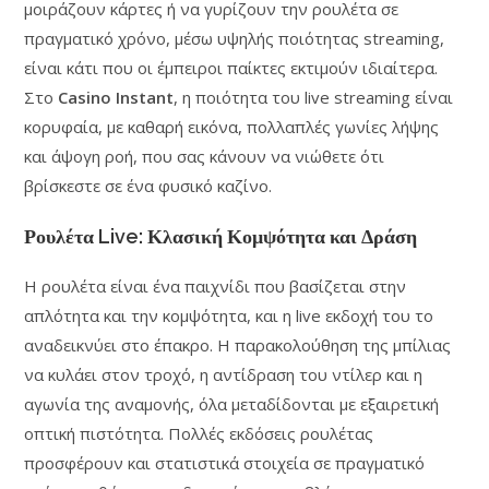
μοιράζουν κάρτες ή να γυρίζουν την ρουλέτα σε
πραγματικό χρόνο, μέσω υψηλής ποιότητας streaming,
είναι κάτι που οι έμπειροι παίκτες εκτιμούν ιδιαίτερα.
Στο
Casino Instant
, η ποιότητα του live streaming είναι
κορυφαία, με καθαρή εικόνα, πολλαπλές γωνίες λήψης
και άψογη ροή, που σας κάνουν να νιώθετε ότι
βρίσκεστε σε ένα φυσικό καζίνο.
Ρουλέτα Live: Κλασική Κομψότητα και Δράση
Η ρουλέτα είναι ένα παιχνίδι που βασίζεται στην
απλότητα και την κομψότητα, και η live εκδοχή του το
αναδεικνύει στο έπακρο. Η παρακολούθηση της μπίλιας
να κυλάει στον τροχό, η αντίδραση του ντίλερ και η
αγωνία της αναμονής, όλα μεταδίδονται με εξαιρετική
οπτική πιστότητα. Πολλές εκδόσεις ρουλέτας
προσφέρουν και στατιστικά στοιχεία σε πραγματικό