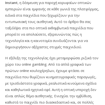
Instant
, η δέσμευση για παροχή κορυφαίων οπτικών
εμπειριών είναι εμφανής σε κάθε γωνιά της πλατφόρμας,
ειδικά στα παιχνίδια που ξεχωρίζουν για την
εντυπωσιακή τους αισθητική. Αυτό το άρθρο θα σας
ταξιδέψει στα πιο οπτικά εκθαμβωτικά παιχνίδια που
μπορείτε να απολαύσετε, εξερευνώντας πώς η
τεχνολογία και η καινοτομία συνδυάζονται για να
δημιουργήσουν αξέχαστες στιγμές παιχνιδιού.
Η εξέλιξη της τεχνολογίας έχει μεταμορφώσει ριζικά τον
χώρο του online gambling. Από τα απλά γραφικά των
πρώτων online κουλοχέρηδων, έχουμε φτάσει σε
παιχνίδια που θυμίζουν κινηματογραφικές παραγωγές,
με τρισδιάστατα γραφικά, ρεαλιστικά κινούμενα σχέδια
και καθηλωτικά ηχητικά εφέ. Αυτή η οπτική υπεροχή δεν
είναι απλώς θέμα αισθητικής. Ενισχύει την εμβύθιση,
καθιστά το παιχνίδι πιο διασκεδαστικό και, σε πολλές