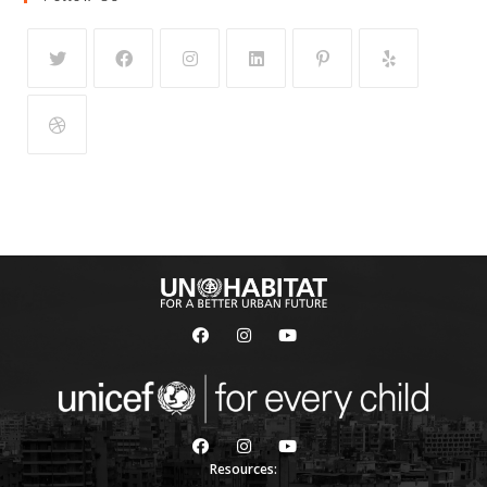
Resources: