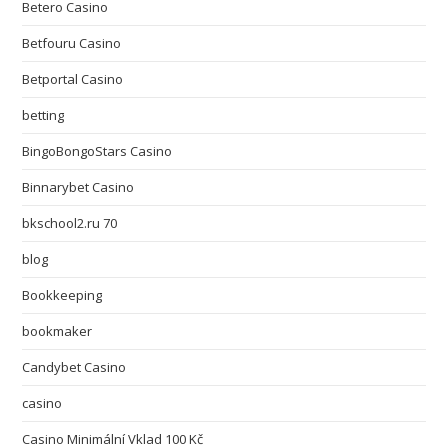
Betero Casino
Betfouru Casino
Betportal Casino
betting
BingoBongoStars Casino
Binnarybet Casino
bkschool2.ru 70
blog
Bookkeeping
bookmaker
Candybet Casino
casino
Casino Minimální Vklad 100 Kč