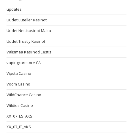
updates
Uudet Euteller Kasinot
Uudet Nettikasinot Malta
Uudet Trustly Kasinot
Välismaa Kasiinod Eestis
vapingcartstore CA
Vipsta Casino
Voom Casino
WildChance Casino
Wildies Casino
XX_07_ES_AKS
XX_07_IT_AKS