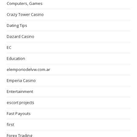
Computers, Games
Crazy Tower Сasino
Dating Tips
Dazard Casino
EC
Education
elemporiodelvw.com.ar
Emperia Casino
Entertainment
escort projects
Fast Payouts
first
Forex Trading