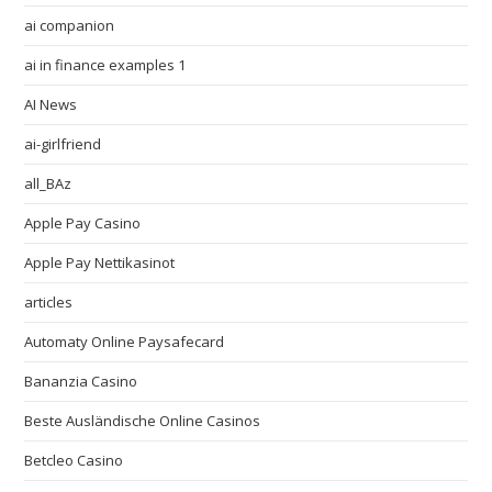
ai companion
ai in finance examples 1
AI News
ai-girlfriend
all_BAz
Apple Pay Casino
Apple Pay Nettikasinot
articles
Automaty Online Paysafecard
Bananzia Casino
Beste Ausländische Online Casinos
Betcleo Casino