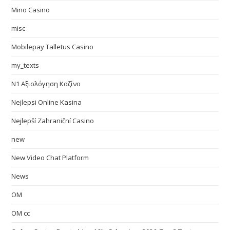
Mino Casino
misc
Mobilepay Talletus Casino
my_texts
N1 Αξιολόγηση Καζίνο
Nejlepsi Online Kasina
Nejlepší Zahraniční Casino
new
New Video Chat Platform
News
OM
OM cc