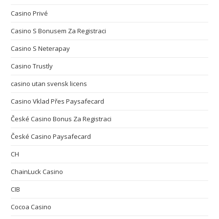
Casino Privé
Casino S Bonusem Za Registraci
Casino S Neterapay
Casino Trustly
casino utan svensk licens
Casino Vklad Přes Paysafecard
České Casino Bonus Za Registraci
České Casino Paysafecard
CH
ChainLuck Casino
CIB
Cocoa Casino