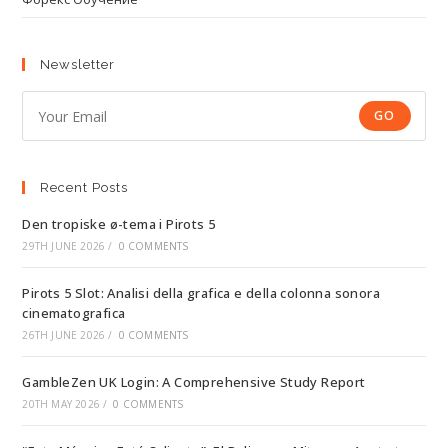
Newsletter
GO
Recent Posts
Den tropiske ø-tema i Pirots 5
29TH JUNE 2026
/
0 COMMENTS
Pirots 5 Slot: Analisi della grafica e della colonna sonora
cinematografica
26TH JUNE 2026
/
0 COMMENTS
GambleZen UK Login: A Comprehensive Study Report
20TH MAY 2026
/
0 COMMENTS