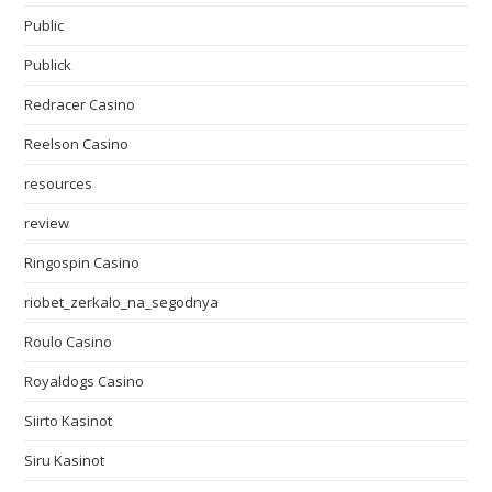
Public
Publick
Redracer Casino
Reelson Casino
resources
review
Ringospin Casino
riobet_zerkalo_na_segodnya
Roulo Casino
Royaldogs Casino
Siirto Kasinot
Siru Kasinot