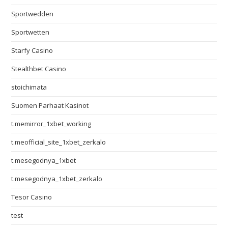
Sportwedden
Sportwetten
Starfy Casino
Stealthbet Casino
stoichimata
Suomen Parhaat Kasinot
t.memirror_1xbet_working
t.meofficial_site_1xbet_zerkalo
t.mesegodnya_1xbet
t.mesegodnya_1xbet_zerkalo
Tesor Casino
test