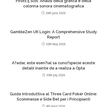
Pirots 5 Slot: Analisi della grafica e della
colonna sonora cinematografica
26th June 2026
GambleZen UK Login: A Comprehensive Study
Report
20th May 2026
A?adar, este esen?ial sa cuno?specie aceste
detalii inainte de a realiza a Opta
30th July 2026
Guida Introduttiva al Three Card Poker Online:
Scommesse e Side Bet per i Principianti
4th April 2026